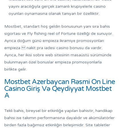
yayını aracılığıyla gerçek zamanlı krupiyelerle casino
oyunları oynamasına olanak tanıyan bir özelliktir.
Mostbet, standart hoş geldin bonusunun yanı sıra bahis
sigortası ve Fly fishing reel of Fortune özelliği de sunuyor.
Ayrıca doğum günü empieza ikramiye promosyonları
empieza  nakit pra iadesi casino bonusu da vardır.
Ayrıca, her ikisi sobre web sitesinin masaüstü sürümünde
bulunmayan özel bonuslar empieza promosyonlarla
birlikte gelir.
Mostbet Azerbaycan Rəsmi On Line
Casino Giriş Və Qeydiyyat Mostbet
A
Tekli bahis, bireysel bir etkinliğe yapılan bahistir, handikap
bahisi ise takımın performansına dayalıdır ve akümülatörler
birden fazla bağımsız etkinliğin birleşimidir. Site tabletler