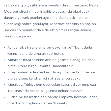
ve bakara gibi çeşitli masa oyunları da sunmaktadır. Hatta
Mostbet sitesinin, canlı bahis piyasasında olabilecek
durante yüksek oranları üyelerine daima etkin olarak
sunabildiği sobre görülüyor. Mostbet sitesinin en hoş on
line casino oyunlarında elde ettiğiniz kazançlar anında
hesabınıza yansır.
Ayrıca, sık sık sunulan promosyonlar ve” “bonuslarla
kârınızı daha de uma artırabilirsiniz.
Mostbet müşterilerine afin de çekme olanağı da dahil
olmak üzere birçok avantaj sunmaktadır.
Siteyi ziyaret eden herkes, deneyimleri ve tercihleri ne
olursa olsun, kendileri için bir şeyler bulacaktır.
Mostbet, Türkiye’den oyuncuları kabul ediyor empieza
Türk lirasında hesap oluşturma imkânı sunuyor.
Futbol ve basketboldan bandy empieza florbola kadar,
mostbet’in toplam ödemesi% ninety 5.