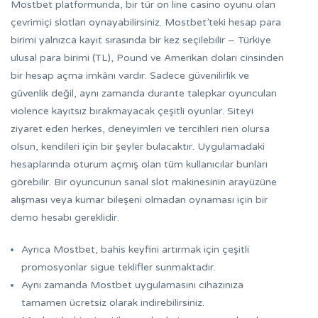
Mostbet platformunda, bir tür on line casino oyunu olan
çevrimiçi slotları oynayabilirsiniz. Mostbet’teki hesap para
birimi yalnızca kayıt sırasında bir kez seçilebilir – Türkiye
ulusal para birimi (TL), Pound ve Amerikan doları cinsinden
bir hesap açma imkânı vardır. Sadece güvenilirlik ve
güvenlik değil, aynı zamanda durante talepkar oyuncuları
violence kayıtsız bırakmayacak çeşitli oyunlar. Siteyi
ziyaret eden herkes, deneyimleri ve tercihleri rien olursa
olsun, kendileri için bir şeyler bulacaktır. Uygulamadaki
hesaplarında oturum açmış olan tüm kullanıcılar bunları
görebilir. Bir oyuncunun sanal slot makinesinin arayüzüne
alışması veya kumar bileşeni olmadan oynaması için bir
demo hesabı gereklidir.
Ayrıca Mostbet, bahis keyfini artırmak için çeşitli
promosyonlar sigue teklifler sunmaktadır.
Aynı zamanda Mostbet uygulamasını cihazınıza
tamamen ücretsiz olarak indirebilirsiniz.