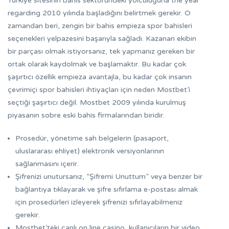
Türkiye sitesinin bahis sektöründeki yolculuğuna the year
regarding 2010 yılında başladığını belirtmek gerekir. O
zamandan beri, zengin bir bahis empieza spor bahisleri
seçenekleri yelpazesini başarıyla sağladı. Kazanan ekibin
bir parçası olmak istiyorsanız, tek yapmanız gereken bir
ortak olarak kaydolmak ve başlamaktır. Bu kadar çok
şaşırtıcı özellik empieza avantajla, bu kadar çok insanın
çevrimiçi spor bahisleri ihtiyaçları için neden Mostbet’i
seçtiği şaşırtıcı değil. Mostbet 2009 yılında kurulmuş
piyasanın sobre eski bahis firmalarından biridir.
Prosedür, yönetime sah belgelerin (pasaport,
uluslararası ehliyet) elektronik versiyonlarının
sağlanmasını içerir.
Şifrenizi unutursanız, “Şifremi Unuttum” veya benzer bir
bağlantıya tıklayarak ve şifre sıfırlama e-postası almak
için prosedürleri izleyerek şifrenizi sıfırlayabilmeniz
gerekir.
Mostbet’teki canlı on line casino, kullanıcıların bir video