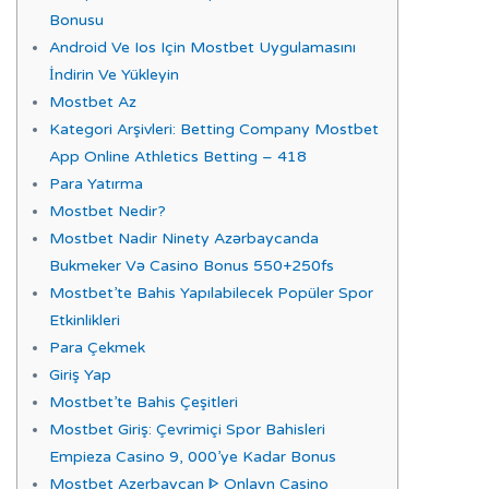
Bonusu
Android Ve Ios Için Mostbet Uygulamasını
İndirin Ve Yükleyin
Mostbet Az
Kategori Arşivleri: Betting Company Mostbet
App Online Athletics Betting – 418
Para Yatırma
Mostbet Nedir?
Mostbet Nadir Ninety Azərbaycanda
Bukmeker Və Casino Bonus 550+250fs
Mostbet’te Bahis Yapılabilecek Popüler Spor
Etkinlikleri
Para Çekmek
Giriş Yap
Mostbet’te Bahis Çeşitleri
Mostbet Giriş: Çevrimiçi Spor Bahisleri
Empieza Casino 9, 000’ye Kadar Bonus
Mostbet Azerbaycan ᐈ Onlayn Casino