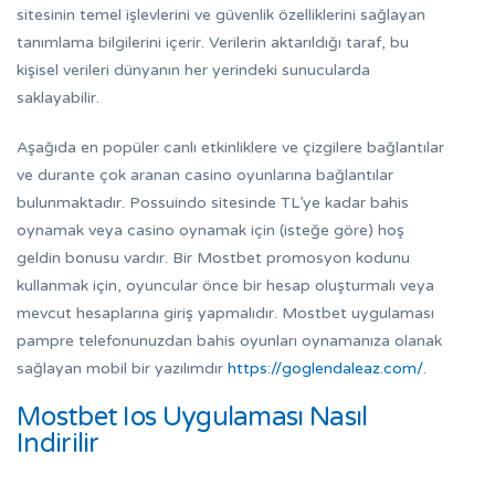
sitesinin temel işlevlerini ve güvenlik özelliklerini sağlayan
tanımlama bilgilerini içerir. Verilerin aktarıldığı taraf, bu
kişisel verileri dünyanın her yerindeki sunucularda
saklayabilir.
Aşağıda en popüler canlı etkinliklere ve çizgilere bağlantılar
ve durante çok aranan casino oyunlarına bağlantılar
bulunmaktadır. Possuindo sitesinde TL’ye kadar bahis
oynamak veya casino oynamak için (isteğe göre) hoş
geldin bonusu vardır. Bir Mostbet promosyon kodunu
kullanmak için, oyuncular önce bir hesap oluşturmalı veya
mevcut hesaplarına giriş yapmalıdır. Mostbet uygulaması
pampre telefonunuzdan bahis oyunları oynamanıza olanak
sağlayan mobil bir yazılımdır
https://goglendaleaz.com/
.
Mostbet Ios Uygulaması Nasıl
Indirilir