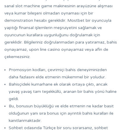
sanal slot machine game makinesinin arayüzüne alışması
veya kumar bileşeni olmadan oynaması için bir
demonstration hesabı gereklidir. Mostbet bir oyuncuyla
yaptığı finansal işlemlerin meşruiyetini sağlamak ve
oyuncunun kurallara uygunluğunu doğrulamak için
gereklidir. Bilgileriniz doğrulanmadan para yatıramaz, bahis
oynayamaz, upon line casino oynayamaz veya afin de
çekemezsiniz.
Promosyon kodları, çevrimiçi bahis deneyiminizden
daha fazlasını elde etmenin mükemmel bir yoludur.
Bahisçideki kumarhane ek olarak ortaya çıktı, ancak
yavaş yavaş tam teşekküllü, aranan bir bahis yönü haline
geldi.
Bu, bonusun büyüklüğü ve elde etmenin ne kadar basit
olduğunun yanı sıra bonus için ayrıntılı bahis kuralları ile
kanıtlanmaktadır.
Sohbet odasında Türkçe bir soru sorarsanız, sohbet