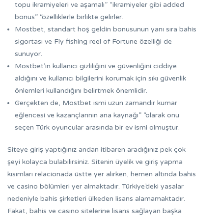
topu ikramiyeleri ve aşamalı” “ikramiyeler gibi added
bonus” “özelliklerle birlikte gelirler.
Mostbet, standart hoş geldin bonusunun yanı sıra bahis
sigortası ve Fly fishing reel of Fortune özelliği de
sunuyor.
Mostbet’in kullanıcı gizliliğini ve güvenliğini ciddiye
aldığını ve kullanıcı bilgilerini korumak için sıkı güvenlik
önlemleri kullandığını belirtmek önemlidir.
Gerçekten de, Mostbet ismi uzun zamandır kumar
eğlencesi ve kazançlarının ana kaynağı” “olarak onu
seçen Türk oyuncular arasında bir ev ismi olmuştur.
Siteye giriş yaptığınız andan itibaren aradığınız pek çok
şeyi kolayca bulabilirsiniz. Sitenin üyelik ve giriş yapma
kısımları relacionada üstte yer alırken, hemen altında bahis
ve casino bölümleri yer almaktadır. Türkiye’deki yasalar
nedeniyle bahis şirketleri ülkeden lisans alamamaktadır.
Fakat, bahis ve casino sitelerine lisans sağlayan başka