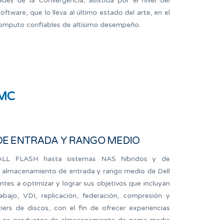
des de la Convergencia, asistida por el nivel del
tware, que lo lleva al último estado del arte, en el
computo confiables de altísimo desempeño.
EMC
E ENTRADA Y RANGO MEDIO
ALL FLASH hasta sistemas NAS híbridos y de
el almacenamiento de entrada y rango medio de Dell
es a optimizar y lograr sus objetivos que incluyan
abajo, VDI, replicación, federación, compresión y
ers de discos, con el fin de ofrecer experiencias