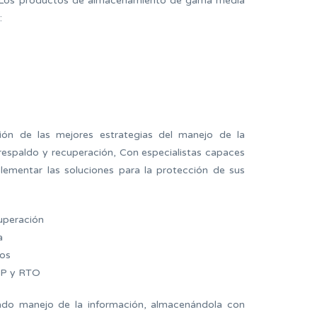
s. Los productos de almacenamiento de gama media
:
ón de las mejores estrategias del manejo de la
respaldo y recuperación, Con especialistas capaces
plementar las soluciones para la protección de sus
uperación
a
tos
RPP y RTO
ado manejo de la información, almacenándola con