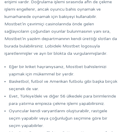
erişimi vardır. Doğrulama işlemi sırasında afin de çekme
işlemi engellenir, ancak oyuncu bahis oynamak ve
kumarhanede oynamak için bakiyeyi kullanabilir.
Mostbet’in çevrimiçi casinolarında önde gelen
sağlayıcıların çoğundan oyunlar bulunmasının yanı sıra,
Mostbet’in yazılım departmanının kendi ürettiği slotları da
burada bulabilirsiniz. Lobideki Mostbet logosuyla
işaretlenmişler ve ayrı bir blokta da vurgulanmışlardır.
Eğer bir kriket hayranıysanız, Mostbet bahislerinizi
yapmak için mükemmel bir yerdir.
Basketbol, ​​futbol ve Amerikan futbolu gibi başka birçok
seçenek de var.
Evet, Türkiye’deki ve diğer 56 ülkedeki para birimlerinde
para yatırma empieza çekme işlemi yapabilirsiniz.
Oyuncular kendi varyantlarını oluşturabilir, rastgele
seçim yapabilir veya çoğunluğun seçimine göre bir
seçim yapabilirler.