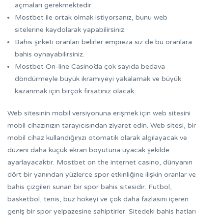
açmaları gerekmektedir.
Mostbet ile ortak olmak istiyorsanız, bunu web
sitelerine kaydolarak yapabilirsiniz.
Bahis şirketi oranları belirler empieza siz de bu oranlara
bahis oynayabilirsiniz.
Mostbet On-line Casino’da çok sayıda bedava
döndürmeyle büyük ikramiyeyi yakalamak ve büyük
kazanmak için birçok fırsatınız olacak.
Web sitesinin mobil versiyonuna erişmek için web sitesini
mobil cihazınızın tarayıcısından ziyaret edin. Web sitesi, bir
mobil cihaz kullandığınızı otomatik olarak algılayacak ve
düzeni daha küçük ekran boyutuna uyacak şekilde
ayarlayacaktır. Mostbet on the internet casino, dünyanın
dört bir yanından yüzlerce spor etkinliğine ilişkin oranlar ve
bahis çizgileri sunan bir spor bahis sitesidir. Futbol, ​​
basketbol, ​​tenis, buz hokeyi ve çok daha fazlasını içeren
geniş bir spor yelpazesine sahiptirler. Sitedeki bahis hatları