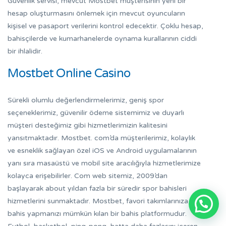
Güvenlik servisi, mevcut Mostbet müşterisinin yeni bir
hesap oluşturmasını önlemek için mevcut oyuncuların
kişisel ve pasaport verilerini kontrol edecektir. Çoklu hesap,
bahisçilerde ve kumarhanelerde oynama kurallarının ciddi
bir ihlalidir.
Mostbet Online Casino
Sürekli olumlu değerlendirmelerimiz, geniş spor
seçeneklerimiz, güvenilir ödeme sistemimiz ve duyarlı
müşteri desteğimiz gibi hizmetlerimizin kalitesini
yansıtmaktadır. Mostbet. com’da müşterilerimiz, kolaylık
ve esneklik sağlayan özel iOS ve Android uygulamalarının
yanı sıra masaüstü ve mobil site aracılığıyla hizmetlerimize
kolayca erişebilirler. Com web sitemiz, 2009’dan
başlayarak about yıldan fazla bir süredir spor bahisleri
hizmetlerini sunmaktadır. Mostbet, favori takımlarınıza
bahis yapmanızı mümkün kılan bir bahis platformudur.