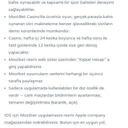
bahis oynayabilir ve kapsamlı bir spor bahisleri deneyimi
sağlayabilirler.
MostBet Casino’da ücretsiz oyun, gerçek parayla bahis
oynanan slot makinelerine benzer işlevsellikteki slotların
demo sürümlerinde mümkündür.
Casino, hafta içi 24 ketika boyunca ve hafta sonu ile
tatil günlerinde 12 ketika içinde size geri dönüş
yapacaktır.
Mostbet resmi web sitesi üzerinden “Kişisel Hesap” a
giriş yapabilirsiniz.
Mostbet oyuncuların verilerini herhangi bir üçüncü
tarafla paylaşmaz.
Sadece uygulamada kullanılabilen bir dizi özellik de
vardır – canlı maçlardan bildirimlerin ayarlanması,
temanın değiştirilmesi (karanlık, açık).
IOS için Mostbet uygulamasını resmi Apple company
mağazasından indirebilirsiniz. Bunun için en uygun yol,