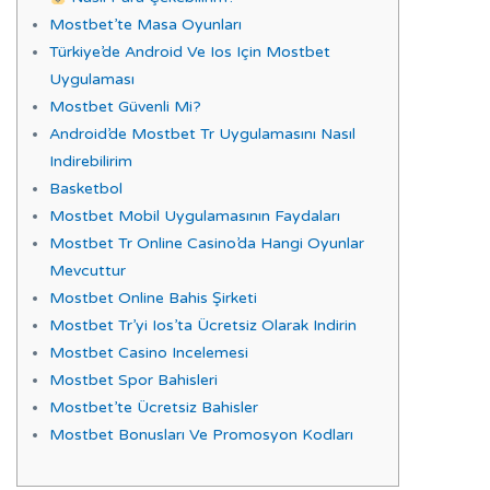
Mostbet’te Masa Oyunları
Türkiye’de Android Ve Ios Için Mostbet
Uygulaması
Mostbet Güvenli Mi?
Android’de Mostbet Tr Uygulamasını Nasıl
Indirebilirim
Basketbol
Mostbet Mobil Uygulamasının Faydaları
Mostbet Tr Online Casino’da Hangi Oyunlar
Mevcuttur
Mostbet Online Bahis Şirketi
Mostbet Tr’yi Ios’ta Ücretsiz Olarak Indirin
Mostbet Casino Incelemesi
Mostbet Spor Bahisleri
Mostbet’te Ücretsiz Bahisler
Mostbet Bonusları Ve Promosyon Kodları