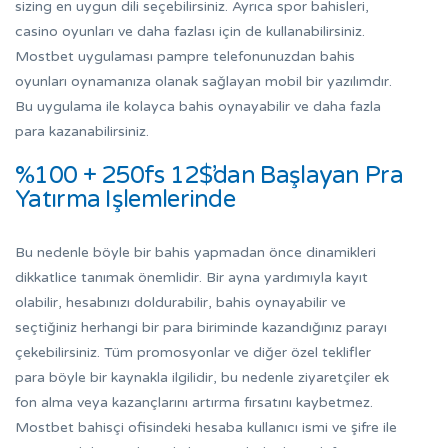
sizing en uygun dili seçebilirsiniz. Ayrıca spor bahisleri,
casino oyunları ve daha fazlası için de kullanabilirsiniz.
Mostbet uygulaması pampre telefonunuzdan bahis
oyunları oynamanıza olanak sağlayan mobil bir yazılımdır.
Bu uygulama ile kolayca bahis oynayabilir ve daha fazla
para kazanabilirsiniz.
%100 + 250fs 12$’dan Başlayan Pra
Yatırma Işlemlerinde
Bu nedenle böyle bir bahis yapmadan önce dinamikleri
dikkatlice tanımak önemlidir. Bir ayna yardımıyla kayıt
olabilir, hesabınızı doldurabilir, bahis oynayabilir ve
seçtiğiniz herhangi bir para biriminde kazandığınız parayı
çekebilirsiniz. Tüm promosyonlar ve diğer özel teklifler
para böyle bir kaynakla ilgilidir, bu nedenle ziyaretçiler ek
fon alma veya kazançlarını artırma fırsatını kaybetmez.
Mostbet bahisçi ofisindeki hesaba kullanıcı ismi ve şifre ile