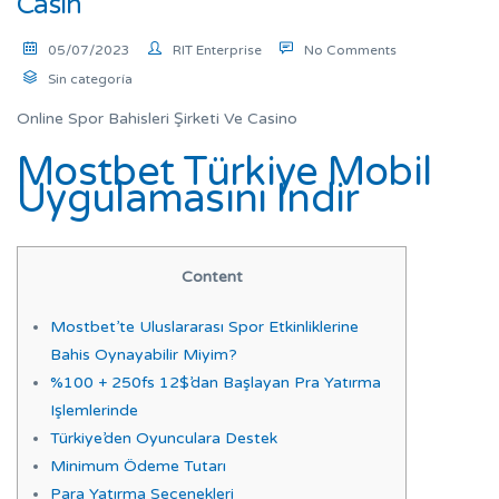
Casin
05/07/2023
RIT Enterprise
No Comments
Sin categoría
Online Spor Bahisleri Şirketi Ve Casino
Mostbet Türkiye Mobil
Uygulamasını Indir
Content
Mostbet’te Uluslararası Spor Etkinliklerine
Bahis Oynayabilir Miyim?
%100 + 250fs 12$’dan Başlayan Pra Yatırma
Işlemlerinde
Türkiye’den Oyunculara Destek
Minimum Ödeme Tutarı
Para Yatırma Seçenekleri