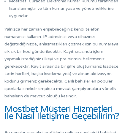
Mostbet, Curacao Elektronik Kumar Kurumu tarafından
lisanslanmıştır ve tüm kumar yasa ve yönetmeliklerine
uygundur.
Yalnızca her zaman erişebileceğiniz kendi telefon
numaranızı kullanın. IP adresinizi veya cihazınızı
değiştirdiğinizde, anlaşmazlıkları çözmek için bu numaraya
sık sık bir kod gönderilecektir. Kayıt sırasında işlem
yapmak istediğiniz ülkeyi ve pra birimini belirtmeniz
gerekecektir. Kayıt sırasında bir şifre oluşturmanız (sadece
Latin harfleri, başka kısıtlama yok) ve alınan aktivasyon
kodunu girmeniz gerekecektir. Canlı bahisler en popüler
sporlarla sınırlıdır empieza mevcut şampiyonalara yönelik
bahislerin de mevcut olduğu kesindir.
Mostbet Müşteri Hizmetleri
Ile Nasıl Iletişime Geçebilirim?
Bu oyunlar gerçekçi grafiklerle gelir ve yarış pisti bahisleri