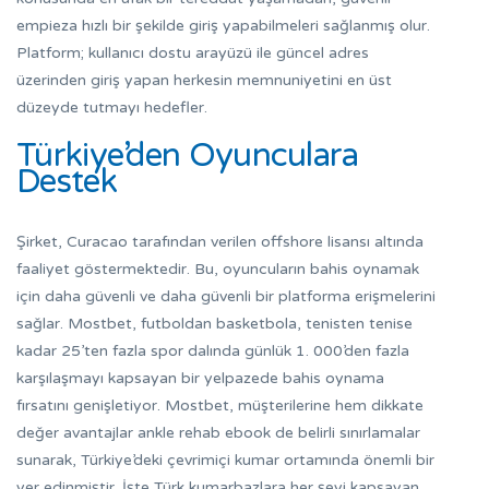
empieza hızlı bir şekilde giriş yapabilmeleri sağlanmış olur.
Platform; kullanıcı dostu arayüzü ile güncel adres
üzerinden giriş yapan herkesin memnuniyetini en üst
düzeyde tutmayı hedefler.
Türkiye’den Oyunculara
Destek
Şirket, Curacao tarafından verilen offshore lisansı altında
faaliyet göstermektedir. Bu, oyuncuların bahis oynamak
için daha güvenli ve daha güvenli bir platforma erişmelerini
sağlar. Mostbet, futboldan basketbola, tenisten tenise
kadar 25’ten fazla spor dalında günlük 1. 000’den fazla
karşılaşmayı kapsayan bir yelpazede bahis oynama
fırsatını genişletiyor. Mostbet, müşterilerine hem dikkate
değer avantajlar ankle rehab ebook de belirli sınırlamalar
sunarak, Türkiye’deki çevrimiçi kumar ortamında önemli bir
yer edinmiştir. İşte Türk kumarbazlara her şeyi kapsayan