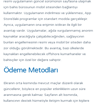
resmi uygulamanın güncel sürümünün sayfasına ulaşmak
için bahis bürosunun mobil sitesinden bağlantıyı
kullanmaktır. Uygulamanın indirilmesi ve yüklenmesi, App
Store’daki programlar için standart modda gerçekleşir.
Ayrıca, uygulamanın ona erişimin istikrarı ile ilgili bir
avantajı vardır. Uygulamalar, ağda vurgulanmamış anonim
kaynaklar aracılığıyla çalışabileceğinden, sağlayıcının
bunları engellemesinin resmi veya mobil bir siteden daha
zor olduğu görülmektedir. Bu avantaj, bazı ülkelerde
kaynakları engellenebilecek offshore kumarhaneler ve
bahisçiler için özel bir değere sahiptir.
Ödeme Metodları
Ekranın orta kısmında mevcut maçlar düzenli olarak
güncellenir, böylece en popüler etkinliklerin uzun süre
aranmasına gerek kalmaz. Sayfanın alt kısmında,
kullanıcının destek hizmetiyle iletişim kurmak için kişilere