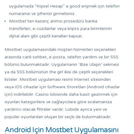
uygulamada “Kişisel Hesap” a good erişmek için telefon
numaranızı ve şifrenizi girmelisiniz.
Mostbet’ten kazanç animo prosedürü banka
transferleri, e-cüzdanlar veya kripto para birimlerinin
dijital alanı gibi çeşitli kanalları kapsar.
Mostbet uygulamasındaki müşteri hizmetleri seçenekleri
arasında canlı sohbet, e-posta, telefon yardımı ve bir SSS
bölümü bulunmaktadır. Uygulamanın ‘Bize Ulaşın’ sekmesi
ya da SSS bölümünün the girl ikisi de çeşitli seçenekleri
listeler. Mostbet uygulaması resmi internet sitesinden
veya iOS cihazlar için Software Store’dan (Android cihazlar
için) indirilebilir. Casino lobisinde daha basit gezinmek için
oyunları kategorilere ve sağlayıcılara göre sıralamanıza
yardımcı olacak filtreler vardır. Lobide ayrıca yeni ve
popüler oyunlardan oluşan bir seçki de bulunmaktadır.
Android Için Mostbet Uygulamasını