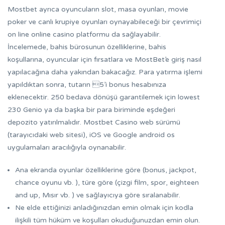
Mostbet ayrıca oyuncuların slot, masa oyunları, movie
poker ve canlı krupiye oyunları oynayabileceği bir çevrimiçi
on line online casino platformu da sağlayabilir.
İncelemede, bahis bürosunun özelliklerine, bahis
koşullarına, oyuncular için fırsatlara ve MostBet’e giriş nasıl
yapılacağına daha yakından bakacağız. Para yatırma işlemi
yapıldıktan sonra, tutarın 5’i bonus hesabınıza
eklenecektir. 250 bedava dönüşü garantilemek için lowest
230 Genio ya da başka bir para biriminde eşdeğeri
depozito yatırılmalıdır. Mostbet Casino web sürümü
(tarayıcıdaki web sitesi), iOS ve Google android os
uygulamaları aracılığıyla oynanabilir.
Ana ekranda oyunlar özelliklerine göre (bonus, jackpot,
chance oyunu vb. ), türe göre (çizgi film, spor, eighteen
and up, Mısır vb. ) ve sağlayıcıya göre sıralanabilir.
Ne elde ettiğinizi anladığınızdan emin olmak için kodla
ilişkili tüm hüküm ve koşulları okuduğunuzdan emin olun.