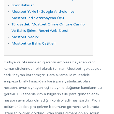
Spor Bahisleri
Mostbet Yukle ᐈ Google Android, Ios
Mostbet Indir Azərbaycan Üçü
Türkiye’deki Mostbet Online On Line Casino
Ve Bahis Şirketi Resmi Web Sitesi
Mostbet Nedir?
Mostbet’te Bahis Çeşitleri
Türkiye ve ötesinde en güvenilir empieza heyecan verici
kumar sitelerinden biri olarak tanınan Mostbet, çok sayıda
sadık hayran kazanmıştır. Para aklama ile mücadele
empieza kimlik hırsızlığına karşı para yatırılacak olan
hesabın, oyun oynayan kişi ile aynı olduğunun kanıtlanması
gerekir. Bu sebeple kimlik bilgileriniz ile para gönderilecek
hesabın aynı olup olmadığın kontrol edilmesi şarttır. Profil
bölümünüzdeki pra çekme bölümüne gitmeniz ve burada
istenilen bilgileri doldurduktan sonra dimension en uygun