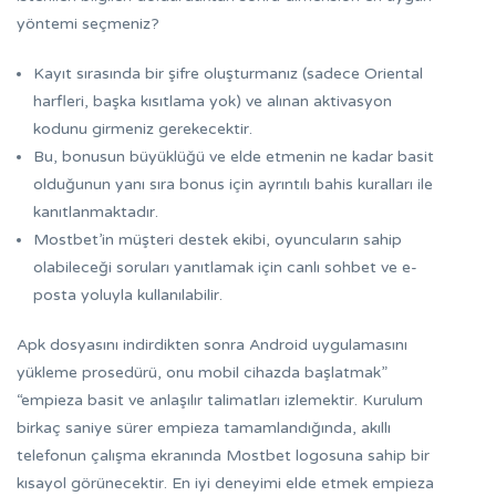
yöntemi seçmeniz?
Kayıt sırasında bir şifre oluşturmanız (sadece Oriental
harfleri, başka kısıtlama yok) ve alınan aktivasyon
kodunu girmeniz gerekecektir.
Bu, bonusun büyüklüğü ve elde etmenin ne kadar basit
olduğunun yanı sıra bonus için ayrıntılı bahis kuralları ile
kanıtlanmaktadır.
Mostbet’in müşteri destek ekibi, oyuncuların sahip
olabileceği soruları yanıtlamak için canlı sohbet ve e-
posta yoluyla kullanılabilir.
Apk dosyasını indirdikten sonra Android uygulamasını
yükleme prosedürü, onu mobil cihazda başlatmak”
“empieza basit ve anlaşılır talimatları izlemektir. Kurulum
birkaç saniye sürer empieza tamamlandığında, akıllı
telefonun çalışma ekranında Mostbet logosuna sahip bir
kısayol görünecektir. En iyi deneyimi elde etmek empieza