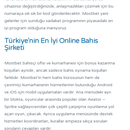
cihazınızı değiştirdiğinizde, anlaşmazlıkları çözmek için bu
numaraya sık sık bir kod gönderilecektir. Mostbet yeni
gelenler için sunduğu sadakat programının piyasadaki en
iyi program olduğuna inanıyoruz.
Türkiye’nin En İyi Online Bahis
Şirketi
Mostbet bahisçi ofisi ve kumarhanesi için bonus kazanma
koşulları aynıdır, ancak sadece bahis oynama koşulları
farklıdır. Mostbet’in hem bahis bürosunun hem de
çevrimiçi kumarhanenin hizmetlerinin bulunduğu Android
ve iOS için mobil uygulamaları vardır. Ana menüdeki ayrı
bir blokta, oyuncular arasında popüler olan Aviator –
Spribe sağlayıcısından çok çeşitli çarpışma oyunlarına yol
açan oyun, çıkacak. Ayrıca uygulama menüsünde destek
hizmetleri koordinatları, kurallar empieza sıkça sorulan
soruların cevapları vardır.