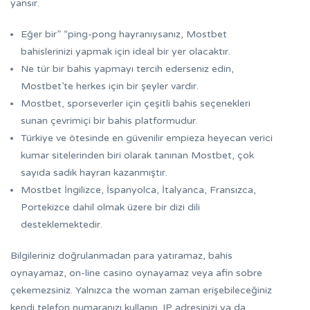
yansır.
Eğer bir” “ping-pong hayranıysanız, Mostbet
bahislerinizi yapmak için ideal bir yer olacaktır.
Ne tür bir bahis yapmayı tercih ederseniz edin,
Mostbet’te herkes için bir şeyler vardır.
Mostbet, sporseverler için çeşitli bahis seçenekleri
sunan çevrimiçi bir bahis platformudur.
Türkiye ve ötesinde en güvenilir empieza heyecan verici
kumar sitelerinden biri olarak tanınan Mostbet, çok
sayıda sadık hayran kazanmıştır.
Mostbet İngilizce, İspanyolca, İtalyanca, Fransızca,
Portekizce dahil olmak üzere bir dizi dili
desteklemektedir.
Bilgileriniz doğrulanmadan para yatıramaz, bahis
oynayamaz, on-line casino oynayamaz veya afin sobre
çekemezsiniz. Yalnızca the woman zaman erişebileceğiniz
kendi telefon numaranızı kullanın. IP adresinizi ya da