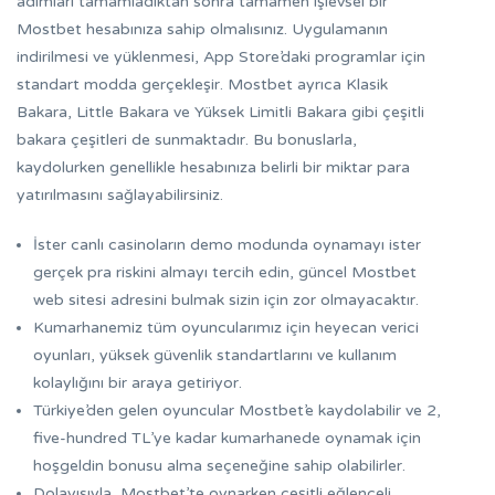
adımları tamamladıktan sonra tamamen işlevsel bir
Mostbet hesabınıza sahip olmalısınız. Uygulamanın
indirilmesi ve yüklenmesi, App Store’daki programlar için
standart modda gerçekleşir. Mostbet ayrıca Klasik
Bakara, Little Bakara ve Yüksek Limitli Bakara gibi çeşitli
bakara çeşitleri de sunmaktadır. Bu bonuslarla,
kaydolurken genellikle hesabınıza belirli bir miktar para
yatırılmasını sağlayabilirsiniz.
İster canlı casinoların demo modunda oynamayı ister
gerçek pra riskini almayı tercih edin, güncel Mostbet
web sitesi adresini bulmak sizin için zor olmayacaktır.
Kumarhanemiz tüm oyuncularımız için heyecan verici
oyunları, yüksek güvenlik standartlarını ve kullanım
kolaylığını bir araya getiriyor.
Türkiye’den gelen oyuncular Mostbet’e kaydolabilir ve 2,
five-hundred TL’ye kadar kumarhanede oynamak için
hoşgeldin bonusu alma seçeneğine sahip olabilirler.
Dolayısıyla, Mostbet’te oynarken çeşitli eğlenceli