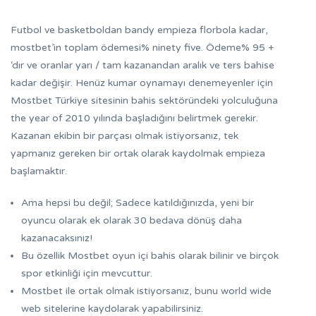
Futbol ve basketboldan bandy empieza florbola kadar,
mostbet’in toplam ödemesi% ninety five. Ödeme% 95 +
‘dır ve oranlar yarı / tam kazanandan aralık ve ters bahise
kadar değişir. Henüz kumar oynamayı denemeyenler için
Mostbet Türkiye sitesinin bahis sektöründeki yolculuğuna
the year of 2010 yılında başladığını belirtmek gerekir.
Kazanan ekibin bir parçası olmak istiyorsanız, tek
yapmanız gereken bir ortak olarak kaydolmak empieza
başlamaktır.
Ama hepsi bu değil; Sadece katıldığınızda, yeni bir
oyuncu olarak ek olarak 30 bedava dönüş daha
kazanacaksınız!
Bu özellik Mostbet oyun içi bahis olarak bilinir ve birçok
spor etkinliği için mevcuttur.
Mostbet ile ortak olmak istiyorsanız, bunu world wide
web sitelerine kaydolarak yapabilirsiniz.