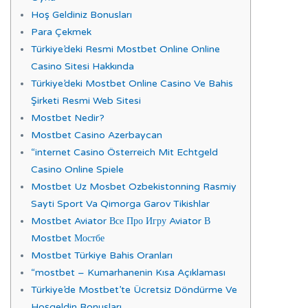
Hoş Geldiniz Bonusları
Para Çekmek
Türkiye’deki Resmi Mostbet Online Online
Casino Sitesi Hakkında
Türkiye’deki Mostbet Online Casino Ve Bahis
Şirketi Resmi Web Sitesi
Mostbet Nedir?
Mostbet Casino Azerbaycan
“internet Casino Österreich Mit Echtgeld
Casino Online Spiele
Mostbet Uz Mosbet Ozbekistonning Rasmiy
Sayti Sport Va Qimorga Garov Tikishlar
Mostbet Aviator Все Про Игру Aviator В
Mostbet Мостбе
Mostbet Türkiye Bahis Oranları
“mostbet – Kumarhanenin Kısa Açıklaması
Türkiye’de Mostbet’te Ücretsiz Döndürme Ve
Hoşgeldin Bonusları