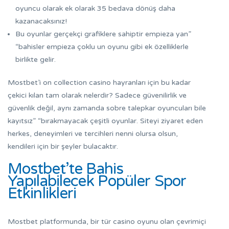
oyuncu olarak ek olarak 35 bedava dönüş daha
kazanacaksınız!
Bu oyunlar gerçekçi grafiklere sahiptir empieza yan”
“bahisler empieza çoklu un oyunu gibi ek özelliklerle
birlikte gelir.
Mostbet’i on collection casino hayranları için bu kadar
çekici kılan tam olarak nelerdir? Sadece güvenilirlik ve
güvenlik değil, aynı zamanda sobre talepkar oyuncuları bile
kayıtsız” “bırakmayacak çeşitli oyunlar. Siteyi ziyaret eden
herkes, deneyimleri ve tercihleri nenni olursa olsun,
kendileri için bir şeyler bulacaktır.
Mostbet’te Bahis
Yapılabilecek Popüler Spor
Etkinlikleri
Mostbet platformunda, bir tür casino oyunu olan çevrimiçi