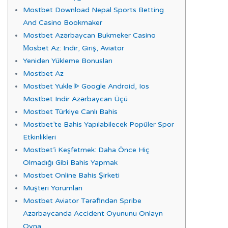
Mostbet Download Nepal Sports Betting
And Casino Bookmaker
Mostbet Azərbaycan Bukmeker Casino
Мosbet Az: Indir, Giriş, Aviator
Yeniden Yükleme Bonusları
Mostbet Az
Mostbet Yukle ᐈ Google Android, Ios
Mostbet Indir Azərbaycan Üçü
Mostbet Türkiye Canlı Bahis
Mostbet’te Bahis Yapılabilecek Popüler Spor
Etkinlikleri
Mostbet’i Keşfetmek: Daha Önce Hiç
Olmadığı Gibi Bahis Yapmak
Mostbet Online Bahis Şirketi
Müşteri Yorumları
Mostbet Aviator Tərəfindən Spribe
Azərbaycanda Accident Oyununu Onlayn
Oyna