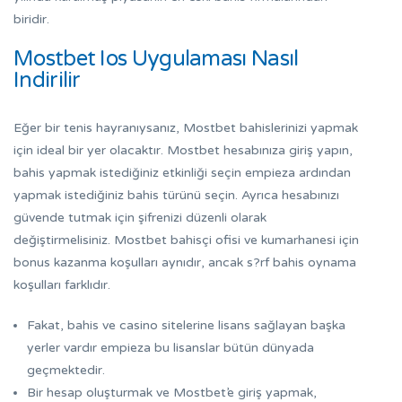
biridir.
Mostbet Ios Uygulaması Nasıl
Indirilir
Eğer bir tenis hayranıysanız, Mostbet bahislerinizi yapmak
için ideal bir yer olacaktır. Mostbet hesabınıza giriş yapın,
bahis yapmak istediğiniz etkinliği seçin empieza ardından
yapmak istediğiniz bahis türünü seçin. Ayrıca hesabınızı
güvende tutmak için şifrenizi düzenli olarak
değiştirmelisiniz. Mostbet bahisçi ofisi ve kumarhanesi için
bonus kazanma koşulları aynıdır, ancak s?rf bahis oynama
koşulları farklıdır.
Fakat, bahis ve casino sitelerine lisans sağlayan başka
yerler vardır empieza bu lisanslar bütün dünyada
geçmektedir.
Bir hesap oluşturmak ve Mostbet’e giriş yapmak,