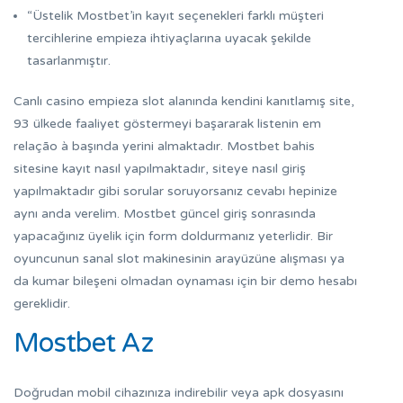
“Üstelik Mostbet’in kayıt seçenekleri farklı müşteri
tercihlerine empieza ihtiyaçlarına uyacak şekilde
tasarlanmıştır.
Canlı casino empieza slot alanında kendini kanıtlamış site,
93 ülkede faaliyet göstermeyi başararak listenin em
relação à başında yerini almaktadır. Mostbet bahis
sitesine kayıt nasıl yapılmaktadır, siteye nasıl giriş
yapılmaktadır gibi sorular soruyorsanız cevabı hepinize
aynı anda verelim. Mostbet güncel giriş sonrasında
yapacağınız üyelik için form doldurmanız yeterlidir. Bir
oyuncunun sanal slot makinesinin arayüzüne alışması ya
da kumar bileşeni olmadan oynaması için bir demo hesabı
gereklidir.
Mostbet Az
Doğrudan mobil cihazınıza indirebilir veya apk dosyasını