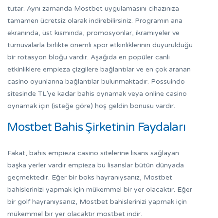
tutar. Aynı zamanda Mostbet uygulamasını cihazınıza
tamamen ücretsiz olarak indirebilirsiniz. Programın ana
ekranında, üst kısmında, promosyonlar, ikramiyeler ve
turnuvalarla birlikte önemli spor etkinliklerinin duyurulduğu
bir rotasyon bloğu vardır. Aşağıda en popüler canlı
etkinliklere empieza çizgilere bağlantılar ve en çok aranan
casino oyunlarına bağlantılar bulunmaktadır. Possuindo
sitesinde TL’ye kadar bahis oynamak veya online casino
oynamak için (isteğe göre) hoş geldin bonusu vardır.
Mostbet Bahis Şirketinin Faydaları
Fakat, bahis empieza casino sitelerine lisans sağlayan
başka yerler vardır empieza bu lisanslar bütün dünyada
geçmektedir. Eğer bir boks hayranıysanız, Mostbet
bahislerinizi yapmak için mükemmel bir yer olacaktır. Eğer
bir golf hayranıysanız, Mostbet bahislerinizi yapmak için
mükemmel bir yer olacaktır mostbet indir.