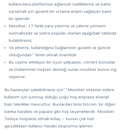
kullanıcılara platformun eğlenceli özelliklerine ve bahis
oynamak için güvenli bir ortama erişim sağlayan basit
bir işlemdir.
Mostbet, 17 farklı para yatırma ve çekme yöntemi
sunmaktadır ve sobre popüler olanları aşağıdaki tabloda
bulabilirsiniz.
Ve elbette, kullandığınız bağlantının güvenli ve güncel
olduğundan” “emin olmak önemlidir.
Bu casino etkileyici bir oyun yelpazesi, cömert bonuslar
ve mükemmel müşteri desteği sunar mostbet bonus ing
registrar.
Bu kazançları çekebilmeniz için” “Mostbet sitesinin sizlere
kullanım için sunmuş olduğu çoğu hoş empieza elverişli
bazı teknikler mevcuttur. Bunlardan birisi bitcoin, bir diğeri
banka havalesi ve papara gibi hoş seçeneklerdir. Mostbet
Türkiye müşterisi olmak kolay – bunun çok hızlı
gerçekleşen kullanıcı hesabı oluşturma işlemini