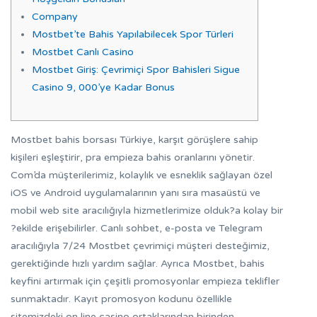
Company
Mostbet’te Bahis Yapılabilecek Spor Türleri
Mostbet Canlı Casino
Mostbet Giriş: Çevrimiçi Spor Bahisleri Sigue
Casino 9, 000’ye Kadar Bonus
Mostbet bahis borsası Türkiye, karşıt görüşlere sahip
kişileri eşleştirir, pra empieza bahis oranlarını yönetir.
Com’da müşterilerimiz, kolaylık ve esneklik sağlayan özel
iOS ve Android uygulamalarının yanı sıra masaüstü ve
mobil web site aracılığıyla hizmetlerimize olduk?a kolay bir
?ekilde erişebilirler. Canlı sohbet, e-posta ve Telegram
aracılığıyla 7/24 Mostbet çevrimiçi müşteri desteğimiz,
gerektiğinde hızlı yardım sağlar. Ayrıca Mostbet, bahis
keyfini artırmak için çeşitli promosyonlar empieza teklifler
sunmaktadır. Kayıt promosyon kodunu özellikle
sitemizdeki on line casino ortaklarından birinden