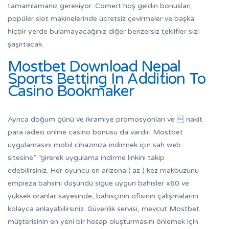
tamamlamanız gerekiyor. Cömert hoş geldin bonusları,
popüler slot makinelerinde ücretsiz çevirmeler ve başka
hiçbir yerde bulamayacağınız diğer benzersiz teklifler sizi
şaşırtacak.
Mostbet Download Nepal
Sports Betting In Addition To
Casino Bookmaker
Ayrıca doğum günü ve ikramiye promosyonları ve  nakit
para iadesi online casino bonusu da vardır. Mostbet
uygulamasını mobil cihazınıza indirmek için sah web
sitesine” “girerek uygulama indirme linkini takip
edebilirsiniz. Her oyuncu en arizona ( az ) kez makbuzunu
empieza bahsini düşündü sigue uygun bahisler x60 ve
yüksek oranlar sayesinde, bahisçinin ofisinin çalışmalarını
kolayca anlayabilirsiniz. Güvenlik servisi, mevcut Mostbet
müşterisinin en yeni bir hesap oluşturmasını önlemek için