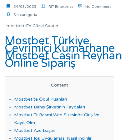
24/03/2023
RIT Enterprise
No Comments
Sin categoría
“mostbet En Güzel Saatin
Mostbet Türkiye
Çevrimiçi Kumarhane
Mostbet Casin Reyhan
Online Sipariş
Content
Mostbet’te Ödül Puanları
Mostbet Bahis Şirketinin Faydaları
Mostbet Tr Resmî Web Sitesinde Giriş Ve
Kayıt Olm
Mostbet Azerbaijan
Mostbet Ios Uygulaması Nasıl Indirilir