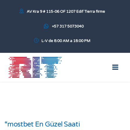
AV Kra 9 # 115-06 OF 1207 Edif Tierra firme
+57 317 5073040
L-V de 8:00 AM a 18:00 PM
“mostbet En Güzel Saati