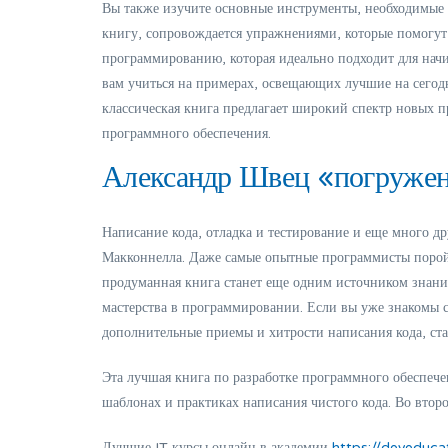
Вы также изучите основные инструменты, необходимые д
книгу, сопровождается упражнениями, которые помогут 
программированию, которая идеально подходит для на
вам учиться на примерах, освещающих лучшие на сегод
классическая книга предлагает широкий спектр новых 
программного обеспечения.
Александр Швец «погружен
Написание кода, отладка и тестирование и еще много др
Макконнелла. Даже самые опытные программисты порой н
продуманная книга станет еще одним источником знани
мастерства в программировании. Если вы уже знакомы с
дополнительные приемы и хитрости написания кода, ст
Эта лучшая книга по разработке программного обеспечен
шаблонах и практиках написания чистого кода. Во вто
Лучшие IT курсы онлайн в академии
https://deveduca