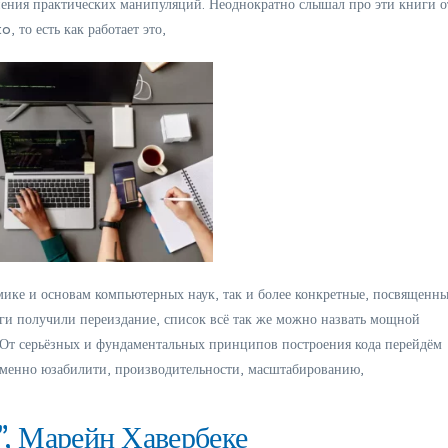
лнения практических манипуляций. Неоднократно слышал про эти книги о
 то есть как работает это,
мике и основам компьютерных наук, так и более конкретные, посвященн
иги получили переиздание, список всё так же можно назвать мощной
 От серьёзных и фундаментальных принципов построения кода перейдём
 именно юзабилити, производительности, масштабированию,
”, Марейн Хавербеке