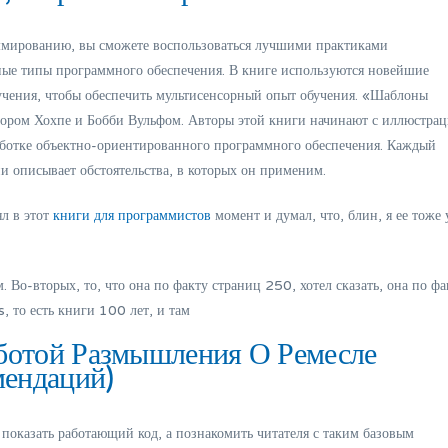
ммированию, вы сможете воспользоваться лучшими практиками
чные типы программного обеспечения. В книге используются новейшие
бучения, чтобы обеспечить мультисенсорный опыт обучения. «Шаблоны
гором Хохпе и Бобби Вульфом. Авторы этой книги начинают с иллюстра
работке объектно-ориентированного программного обеспечения. Каждый
 описывает обстоятельства, в которых он применим.
ял в этот
книги для программистов
момент и думал, что, блин, я ее тоже
. Во-вторых, то, что она по факту страниц 250, хотел сказать, она по фа
, то есть книги 100 лет, и там
аботой Размышления О Ремесле
ендаций)
 показать работающий код, а познакомить читателя с таким базовым