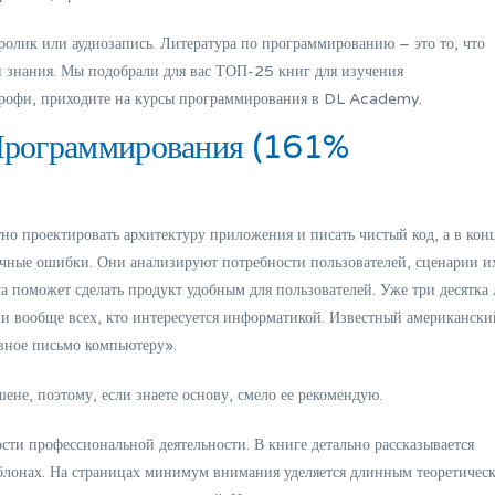
олик или аудиозапись. Литература по программированию – это то, что
и знания. Мы подобрали для вас ТОП-25 книг для изучения
 профи, приходите на курсы программирования в DL Academy.
рограммирования (161%
но проектировать архитектуру приложения и писать чистый код, а в кон
чные ошибки. Они анализируют потребности пользователей, сценарии и
а поможет сделать продукт удобным для пользователей. Уже три десятка 
 и вообще всех, кто интересуется информатикой. Известный американски
вное письмо компьютеру».
не, поэтому, если знаете основу, смело ее рекомендую.
ти профессиональной деятельности. В книге детально рассказывается
блонах. На страницах минимум внимания уделяется длинным теоретичес