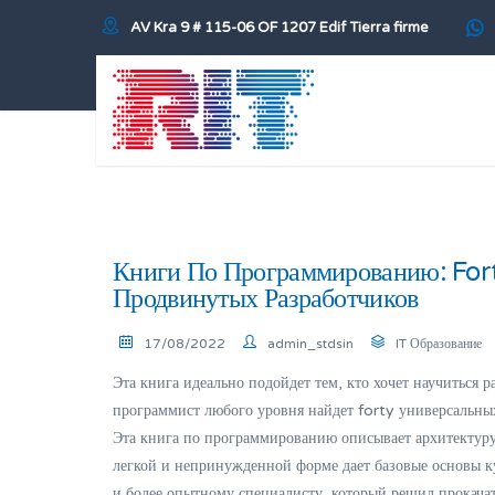
AV Kra 9 # 115-06 OF 1207 Edif Tierra firme
Книги По Программированию: For
Продвинутых Разработчиков
17/08/2022
admin_stdsin
IT Образование
Эта книга идеально подойдет тем, кто хочет научиться
программист любого уровня найдет forty универсальн
Эта книга по программированию описывает архитектуру
легкой и непринужденной форме дает базовые основы к
и более опытному специалисту, который решил прокача