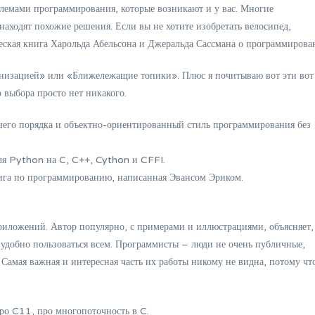
блемами программирования, которые возникают и у вас. Многие
аходят похожие решения. Если вы не хотите изобретать велосипед,
еская книга Харольда Абельсона и Джеральда Сассмана о программирова
ронизацией» или «Ближележащие топики». Плюс я почитываю вот эти вот
 выбора просто нет никакого.
шего порядка и объектно-ориентированный стиль программирования без
для Python на C, C++, Cython и CFFI.
ига по программированию, написанная Эвансом Эриком.
иложений. Автор популярно, с примерами и иллюстрациями, объясняет,
 удобно пользоваться всем. Программисты – люди не очень публичные,
Самая важная и интересная часть их работы никому не видна, потому чт
ро C11, про многопоточность в C.