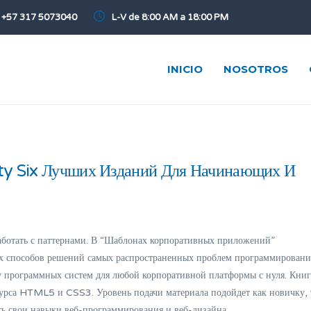
+57 317 5073040
L-V de 8:00 AM a 18:00 PM
INICIO
NOSOTROS
ty Six Лучших Изданий Для Начинающих И
 работать с паттернами. В “Шаблонах корпоративных приложений”
ых способов решений самых распространенных проблем программировани
 программных систем для любой корпоративной платформы с нуля. Книг
урса HTML5 и CSS3. Уровень подачи материала подойдет как новичку, 
ть свои навыки веб-программирования и веб-дизайна.