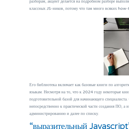
разборам, акцент делается на подробном разборе выпо
классных JS-ников, потому что там много всяких how-to,
Его библиотека включает как базовые книги по алгорит
языкам. Несмотря на то, что к 2024 году некоторые кн
подготовительной базой для начинающего специалиста.
непосредственно к практической части создания ПО, а
администрированию и далее по списку.
“выразительный Javascript