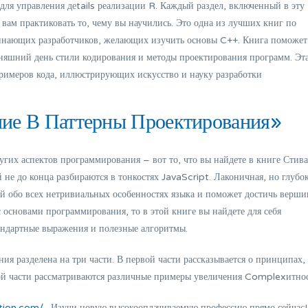
ля управления деtails реализации R. Каждый раздел, включенный в эту
вам практиковать то, чему вы научились. Это одна из лучших книг по
чинающих разработчиков, желающих изучить основы C++. Книга поможет
няшний день стили кодирования и методы проектирования программ. Эт
примеров кода, иллюстрирующих искусство и науку разработки
ие В Паттерны Проектирования»
угих аспектов программирования – вот то, что вы найдете в книге Стива
е до конца разбираются в тонкостях JavaScript. Лаконичная, но глубо
й обо всех нетривиальных особенностях языка и поможет достичь верши
 основами программирования, то в этой книге вы найдете для себя
андартные выражения и полезные алгоритмы.
ия разделена на три части. В первой части рассказывается о принципах,
рой части рассматриваются различные примеры увеличения Complexитнос
tion.com/
. Изучи новую высокооплачиваемую профессию прямо сейчас!