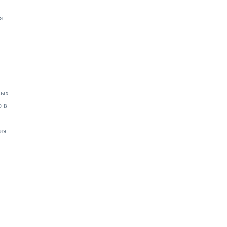
я
вых
о в
ия