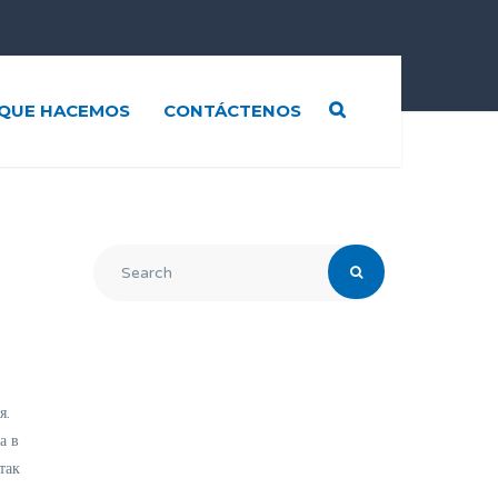
QUE HACEMOS
CONTÁCTENOS
я.
а в
так