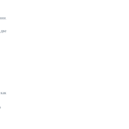
нии.
 две
 как
о