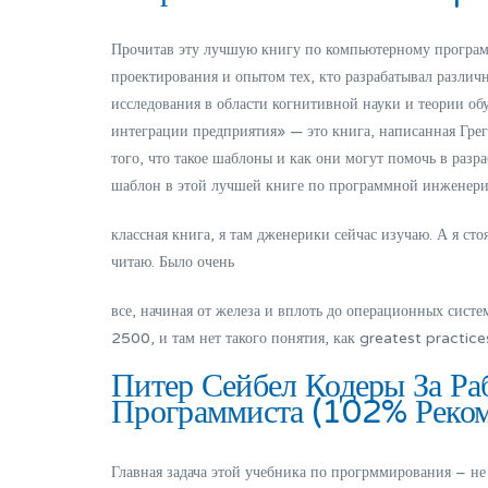
Прочитав эту лучшую книгу по компьютерному програ
проектирования и опытом тех, кто разрабатывал разли
исследования в области когнитивной науки и теории о
интеграции предприятия» — это книга, написанная Гре
того, что такое шаблоны и как они могут помочь в раз
шаблон в этой лучшей книге по программной инженерии
классная книга, я там дженерики сейчас изучаю. А я сто
читаю. Было очень
все, начиная от железа и вплоть до операционных систем
2500, и там нет такого понятия, как greatest practices
Питер Сейбел Кодеры За Р
Программиста (102% Реком
Главная задача этой учебника по прогрммирования – не