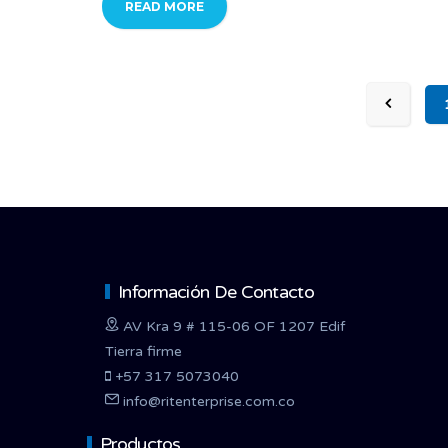
READ MORE
Información De Contacto
AV Kra 9 # 115-06 OF 1207 Edif
Tierra firme
+57 317 5073040
info@ritenterprise.com.co
Productos