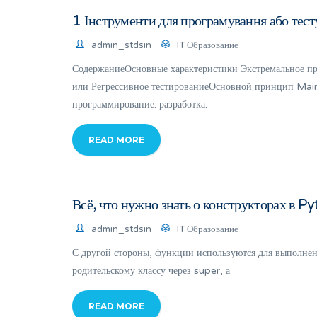
1 Інструменти для програмування або тесту
admin_stdsin
IT Образование
СодержаниеОсновные характеристики Экстремальное про
или Регрессивное тестированиеОсновной принцип Main
программирование: разработка.
READ MORE
Всё, что нужно знать о конструкторах в P
admin_stdsin
IT Образование
С другой стороны, функции используются для выполнени
родительскому классу через super, а.
READ MORE