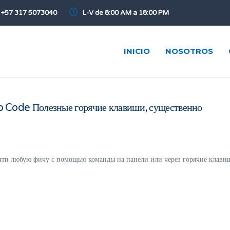
+57 317 5073040
L-V de 8:00 AM a 18:00 PM
INICIO
NOSOTROS
dio Code Полезные горячие клавиши, существенно
чти любую фичу с помощью команды на панели или через горячие клави