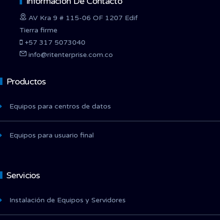
Información De Contacto
AV Kra 9 # 115-06 OF 1207 Edif
Tierra firme
+57 317 5073040
info@ritenterprise.com.co
Productos
Equipos para centros de datos
Equipos para usuario final
Servicios
Instalación de Equipos y Servidores