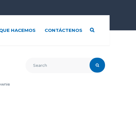
QUE HACEMOS
CONTÁCTENOS
ównie