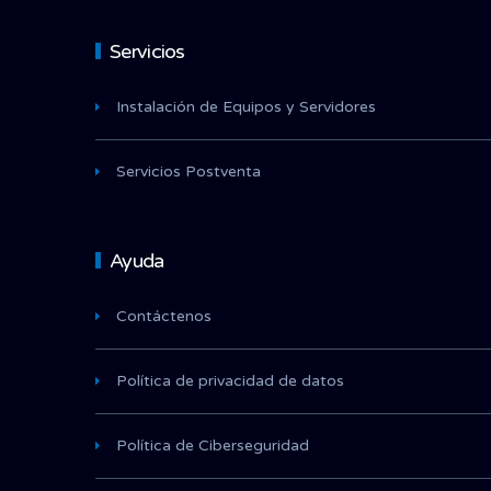
Servicios
Instalación de Equipos y Servidores
Servicios Postventa
Ayuda
Contáctenos
Política de privacidad de datos
Política de Ciberseguridad