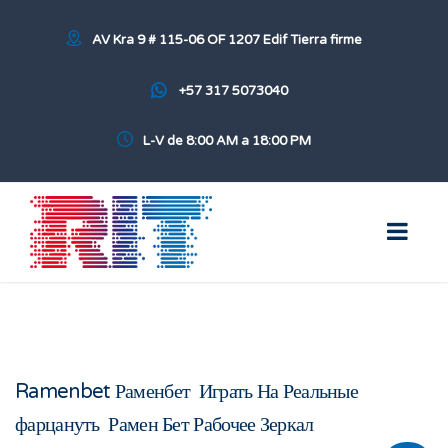
AV Kra 9 # 115-06 OF 1207 Edif Tierra firme
+57 317 5073040
L-V de 8:00 AM a 18:00 PM
Ramenbet Раменбет ️ Играть На Реальные
фарцануть ️ Рамен Бет Рабочее Зеркал