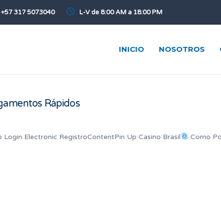
+57 317 5073040
L-V de 8:00 AM a 18:00 PM
INICIO
NOSOTROS
agamentos Rápidos
p Login Electronic RegistroContentPin Up Casino Brasil
Como Po