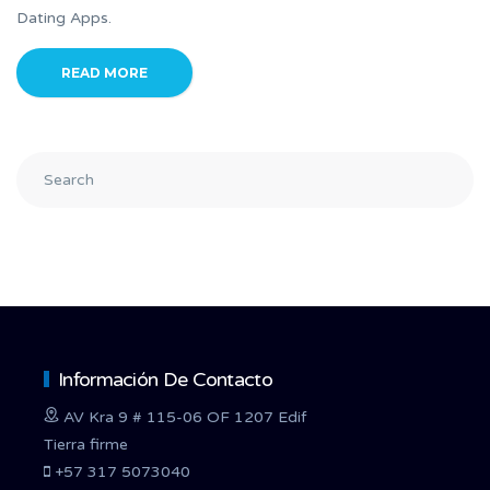
Dating Apps.
READ MORE
Información De Contacto
AV Kra 9 # 115-06 OF 1207 Edif
Tierra firme
+57 317 5073040