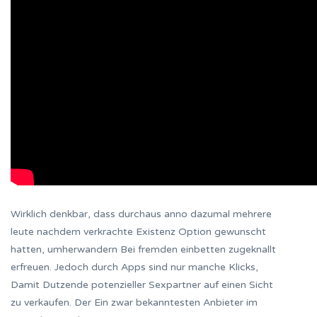
Wirklich denkbar, dass durchaus anno dazumal mehrere
leute nachdem verkrachte Existenz Option gewunscht
hatten, umherwandern Bei fremden einbetten zugeknallt
erfreuen. Jedoch durch Apps sind nur manche Klicks,
Damit Dutzende potenzieller Sexpartner auf einen Sicht
zu verkaufen. Der Ein zwar bekanntesten Anbieter im