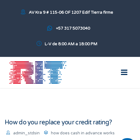
AV Kra 9 # 115-06 OF 1207 Edif Tierra firme
+57 317 5073040
L-V de 8:00 AM a 18:00 PM
How do you replace your credit rating?
admin_stdsin
how does cash in advance works