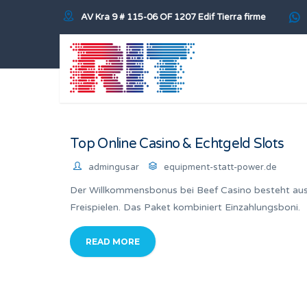
AV Kra 9 # 115-06 OF 1207 Edif Tierra firme
Top Online Casino & Echtgeld Slots
admingusar
equipment-statt-power.de
Der Willkommensbonus bei Beef Casino besteht aus
Freispielen. Das Paket kombiniert Einzahlungsboni.
READ MORE