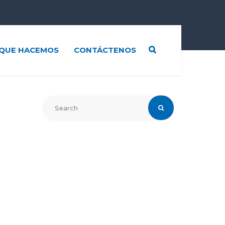
QUE HACEMOS
CONTÁCTENOS