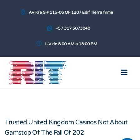
AV Kra 9 # 115-06 OF 1207 Edif Tierra firme
+57 317 5073040
L-V de 8:00 AM a 18:00 PM
Trusted United Kingdom Casinos Not About
Gamstop Of The Fall Of 202