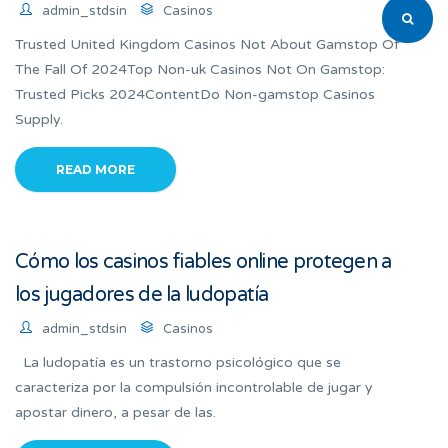
admin_stdsin
Casinos
Trusted United Kingdom Casinos Not About Gamstop Of
The Fall Of 2024Top Non-uk Casinos Not On Gamstop:
Trusted Picks 2024ContentDo Non-gamstop Casinos
Supply.
READ MORE
Cómo los casinos fiables online protegen a
los jugadores de la ludopatía
admin_stdsin
Casinos
La ludopatía es un trastorno psicológico que se
caracteriza por la compulsión incontrolable de jugar y
apostar dinero, a pesar de las.