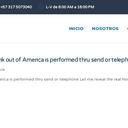
+57 317 5073040
L-V de 8:00 AM a 18:00 PM
INICIO
NOSOTROS
nk out of America is performed thru send or telep
eck
ica is performed thru send or telephone Let me reveal the real his