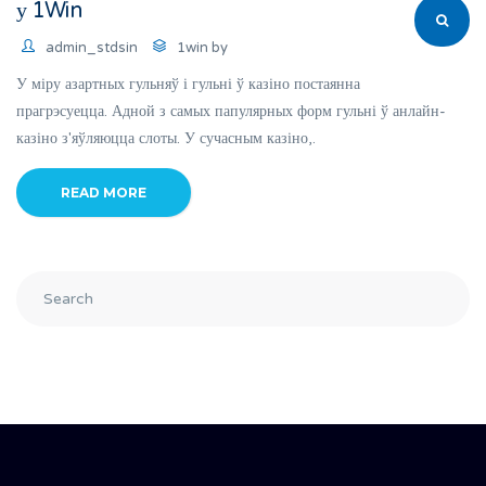
у 1Win
admin_stdsin
1win by
У міру азартных гульняў і гульні ў казіно постаянна
прагрэсуецца. Адной з самых папулярных форм гульні ў анлайн-
казіно з'яўляюцца слоты. У сучасным казіно,.
READ MORE