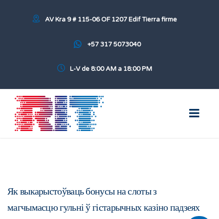
AV Kra 9 # 115-06 OF 1207 Edif Tierra firme
+57 317 5073040
L-V de 8:00 AM a 18:00 PM
Як выкарыстоўваць бонусы на слоты з
магчымасцю гульні ў гістарычных казіно падзеях