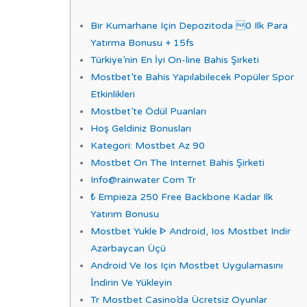
Bir Kumarhane Için Depozitoda 0 Ilk Para
Yatırma Bonusu + 15fs
Türkiye’nin En İyi On-line Bahis Şirketi
Mostbet’te Bahis Yapılabilecek Popüler Spor
Etkinlikleri
Mostbet’te Ödül Puanları
Hoş Geldiniz Bonusları
Kategori: Mostbet Az 90
Mostbet On The Internet Bahis Şirketi
Info@rainwater Com Tr
₺ Empieza 250 Free Backbone Kadar Ilk
Yatırım Bonusu
Mostbet Yukle ᐈ Android, Ios Mostbet Indir
Azərbaycan Üçü
Android Ve Ios Için Mostbet Uygulamasını
İndirin Ve Yükleyin
Tr Mostbet Casino’da Ücretsiz Oyunlar