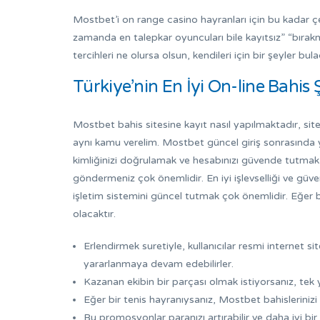
Mostbet’i on range casino hayranları için bu kadar çek
zamanda en talepkar oyuncuları bile kayıtsız” “bırakm
tercihleri ne olursa olsun, kendileri için bir şeyler bula
Türkiye’nin En İyi On-line Bahis Ş
Mostbet bahis sitesine kayıt nasıl yapılmaktadır, site
aynı kamu verelim. Mostbet güncel giriş sonrasında ya
kimliğinizi doğrulamak ve hesabınızı güvende tutmak i
göndermeniz çok önemlidir. En iyi işlevselliği ve gü
işletim sistemini güncel tutmak çok önemlidir. Eğer b
olacaktır.
Erlendirmek suretiyle, kullanıcılar resmi internet 
yararlanmaya devam edebilirler.
Kazanan ekibin bir parçası olmak istiyorsanız, te
Eğer bir tenis hayranıysanız, Mostbet bahislerinizi 
Bu promosyonlar paranızı artırabilir ve daha iyi bi