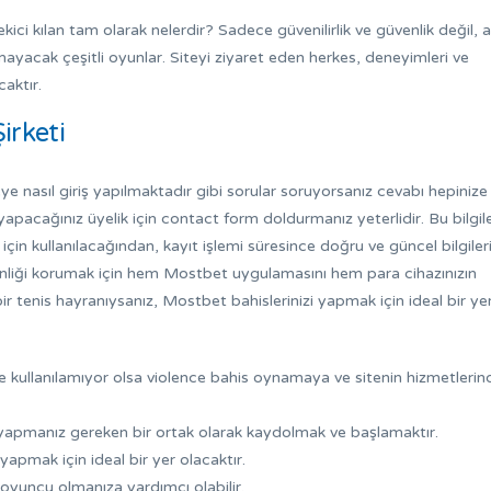
ici kılan tam olarak nelerdir? Sadece güvenilirlik ve güvenlik değil, a
ayacak çeşitli oyunlar. Siteyi ziyaret eden herkes, deneyimleri ve
caktır.
irketi
ye nasıl giriş yapılmaktadır gibi sorular soruyorsanız cevabı hepinize
pacağınız üyelik için contact form doldurmanız yeterlidir. Bu bilgil
çin kullanılacağından, kayıt işlemi süresince doğru ve güncel bilgiler
venliği korumak için hem Mostbet uygulamasını hem para cihazınızın
ir tenis hayranıysanız, Mostbet bahislerinizi yapmak için ideal bir ye
site kullanılamıyor olsa violence bahis oynamaya ve sitenin hizmetleri
k yapmanız gereken bir ortak olarak kaydolmak ve başlamaktır.
yapmak için ideal bir yer olacaktır.
r oyuncu olmanıza yardımcı olabilir.