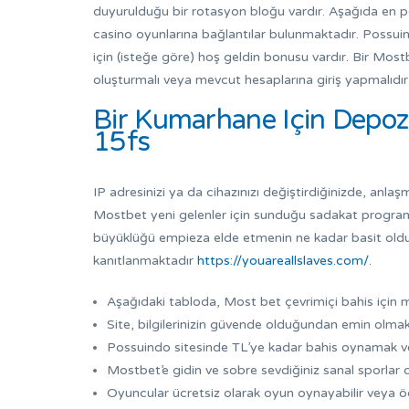
duyurulduğu bir rotasyon bloğu vardır. Aşağıda en pop
casino oyunlarına bağlantılar bulunmaktadır. Possu
için (isteğe göre) hoş geldin bonusu vardır. Bir Mo
oluşturmalı veya mevcut hesaplarına giriş yapmalıdır
Bir Kumarhane Için Depoz
15fs
IP adresinizi ya da cihazınızı değiştirdiğinizde, anla
Mostbet yeni gelenler için sunduğu sadakat program
büyüklüğü empieza elde etmenin ne kadar basit olduğun
kanıtlanmaktadır
https://youareallslaves.com/
.
Aşağıdaki tabloda, Most bet çevrimiçi bahis için mevc
Site, bilgilerinizin güvende olduğundan emin olmak i
Possuindo sitesinde TL’ye kadar bahis oynamak ve
Mostbet’e gidin ve sobre sevdiğiniz sanal sporlar dal
Oyuncular ücretsiz olarak oyun oynayabilir veya ödü