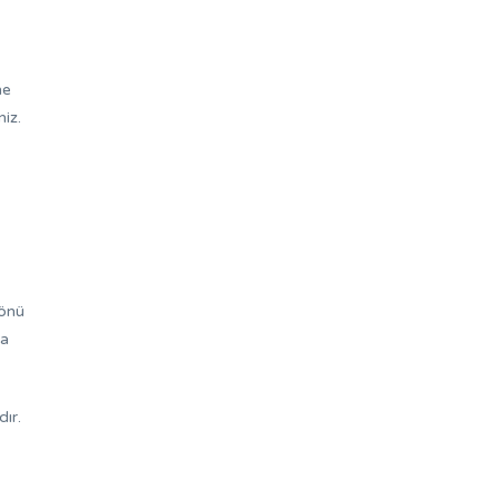
ne
iz.
yönü
sa
ır.