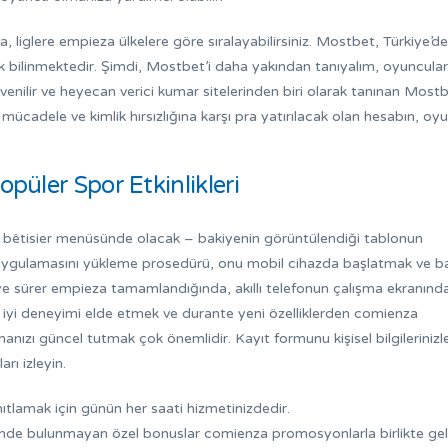
, liglere empieza ülkelere göre sıralayabilirsiniz. Mostbet, Türkiye’de
ak bilinmektedir. Şimdi, Mostbet’i daha yakından tanıyalım, oyuncula
venilir ve heyecan verici kumar sitelerinden biri olarak tanınan Mostb
mücadele ve kimlik hırsızlığına karşı pra yatırılacak olan hesabın, oy
püler Spor Etkinlikleri
êtisier menüsünde olacak – bakiyenin görüntülendiği tablonun
 uygulamasını yükleme prosedürü, onu mobil cihazda başlatmak ve ba
aniye sürer empieza tamamlandığında, akıllı telefonun çalışma ekranınd
 iyi deneyimi elde etmek ve durante yeni özelliklerden comienza
zı güncel tutmak çok önemlidir. Kayıt formunu kişisel bilgilerinizl
rı izleyin.
anıtlamak için günün her saati hizmetinizdedir.
ünde bulunmayan özel bonuslar comienza promosyonlarla birlikte geli