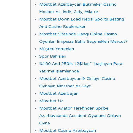
Mostbet Azərbaycan Bukmeker Casino
Мosbet Az: Indir, Giriş, Aviator
Mostbet Down Load Nepal Sports Betting
And Casino Bookmaker
Mostbet Sitesinde Hangi Online Casino
Oyunları Empieza Bahis Seçenekleri Mevcut?
Müşteri Yorumları
Spor Bahisleri
%100 And 250fs 12$’dan” “başlayan Para
Yatırma Işlemlerinde
Mostbet Azerbaycan ᐈ Onlayn Casino
Oynayın Mostbet Az Sayt
Mostbet Azerbaijan
Mostbet Uz
Mostbet Aviator Tərəfindən Spribe
Azərbaycanda Accident Oyununu Onlayn
Oyna
Mostbet Casino Azerbaycan