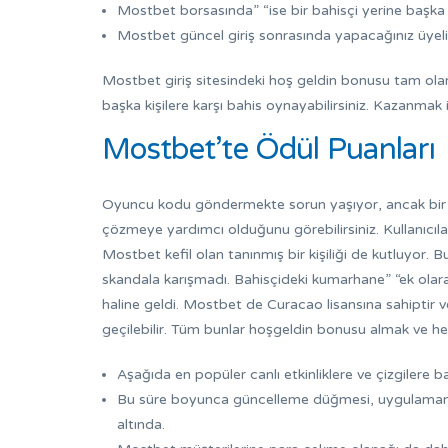
Mostbet borsasında” “ise bir bahisçi yerine başka ki
Mostbet güncel giriş sonrasında yapacağınız üyelik
Mostbet giriş sitesindeki hoş geldin bonusu tam ola
başka kişilere karşı bahis oynayabilirsiniz. Kazanmak
Mostbet’te Ödül Puanları
Oyuncu kodu göndermekte sorun yaşıyor, ancak bir Mo
çözmeye yardımcı olduğunu görebilirsiniz. Kullanıcıl
Mostbet kefil olan tanınmış bir kişiliği de kutluyor. 
skandala karışmadı. Bahisçideki kumarhane” “ek olara
haline geldi. Mostbet de Curacao lisansına sahiptir ve
geçilebilir. Tüm bunlar hoşgeldin bonusu almak ve hes
Aşağıda en popüler canlı etkinliklere ve çizgilere 
Bu süre boyunca güncelleme düğmesi, uygulamanı
altında.