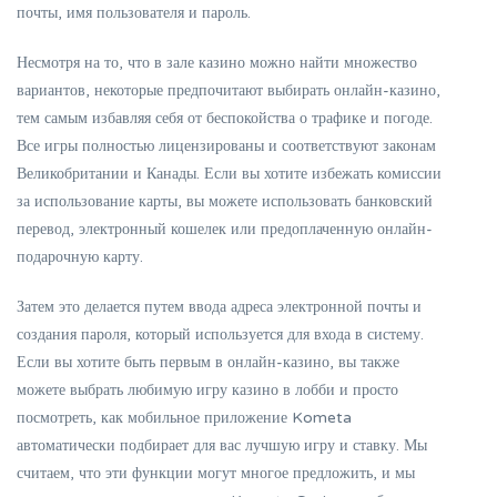
почты, имя пользователя и пароль.
Несмотря на то, что в зале казино можно найти множество
вариантов, некоторые предпочитают выбирать онлайн-казино,
тем самым избавляя себя от беспокойства о трафике и погоде.
Все игры полностью лицензированы и соответствуют законам
Великобритании и Канады. Если вы хотите избежать комиссии
за использование карты, вы можете использовать банковский
перевод, электронный кошелек или предоплаченную онлайн-
подарочную карту.
Затем это делается путем ввода адреса электронной почты и
создания пароля, который используется для входа в систему.
Если вы хотите быть первым в онлайн-казино, вы также
можете выбрать любимую игру казино в лобби и просто
посмотреть, как мобильное приложение Kometa
автоматически подбирает для вас лучшую игру и ставку. Мы
считаем, что эти функции могут многое предложить, и мы