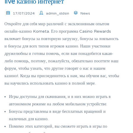
live казино интернет
17/07/2024
admin_stdsin
News
Откройте для себя мир различий с эксклюзивным опытом
онлайн-казино Kometa. Его программа Casino Rewards
включает бонусы за повторную загрузку, бонусы за лояльность
и бонусы для всех типов игроков казино. Наши участники
дружелюбны и готовы помочь, если вам понадобится какая-
либо помощь, поэтому, пожалуйста, обязательно посетите наш
форум, чтобы узнать, что другие говорят о нас и нашем
казино!. Когда вы присоединитесь к нам, мы обучим вас, чтобы
вы научились использовать казино в полной мере.
Игры доступны для скачивания, и в них можно играть в
автономном режиме на любом мобильном устройстве.
Бонусы представлены в виде бесплатных вращений и
наличных для казино.
Помимо этих категорий, вы сможете играть в игры по