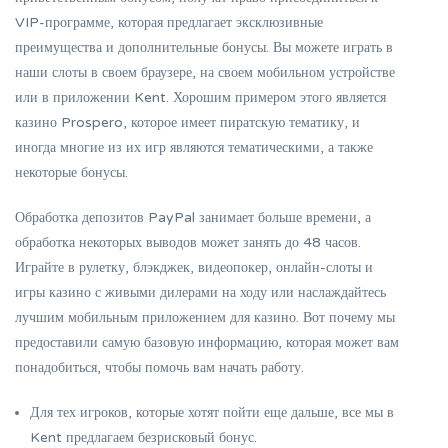
VIP-программе, которая предлагает эксклюзивные
преимущества и дополнительные бонусы. Вы можете играть в
наши слоты в своем браузере, на своем мобильном устройстве
или в приложении Kent. Хорошим примером этого является
казино Prospero, которое имеет пиратскую тематику, и
иногда многие из их игр являются тематическими, а также
некоторые бонусы.
Обработка депозитов PayPal занимает больше времени, а
обработка некоторых выводов может занять до 48 часов.
Играйте в рулетку, блэкджек, видеопокер, онлайн-слоты и
игры казино с живыми дилерами на ходу или наслаждайтесь
лучшим мобильным приложением для казино. Вот почему мы
предоставили самую базовую информацию, которая может вам
понадобиться, чтобы помочь вам начать работу.
Для тех игроков, которые хотят пойти еще дальше, все мы в
Kent предлагаем безрисковый бонус.