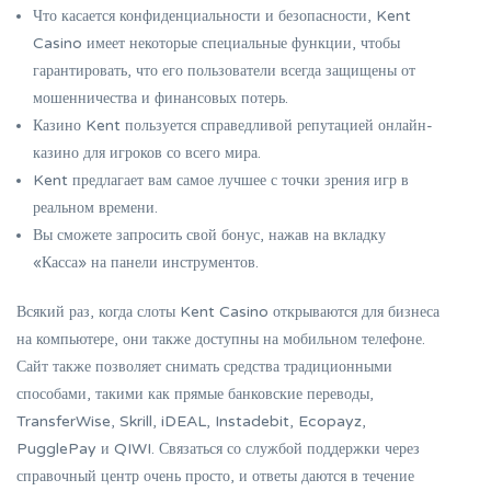
Что касается конфиденциальности и безопасности, Kent
Casino имеет некоторые специальные функции, чтобы
гарантировать, что его пользователи всегда защищены от
мошенничества и финансовых потерь.
Казино Kent пользуется справедливой репутацией онлайн-
казино для игроков со всего мира.
Kent предлагает вам самое лучшее с точки зрения игр в
реальном времени.
Вы сможете запросить свой бонус, нажав на вкладку
«Касса» на панели инструментов.
Всякий раз, когда слоты Kent Casino открываются для бизнеса
на компьютере, они также доступны на мобильном телефоне.
Сайт также позволяет снимать средства традиционными
способами, такими как прямые банковские переводы,
TransferWise, Skrill, iDEAL, Instadebit, Ecopayz,
PugglePay и QIWI. Связаться со службой поддержки через
справочный центр очень просто, и ответы даются в течение