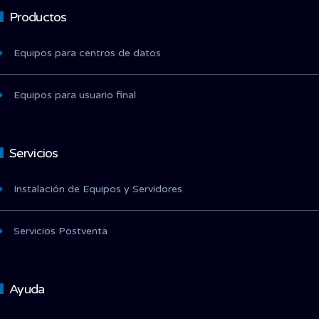
Productos
Equipos para centros de datos
Equipos para usuario final
Servicios
Instalación de Equipos y Servidores
Servicios Postventa
Ayuda