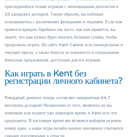
присоединяться только игрокам с минимальным депозитом в
10 канадских долларов. Таким образом, вы поближе
познакомитесь с различными функциями и опциями. Если вам
нравится вращать барабаны так часто, как вам нравится, вы
знаете, что вам нужно будет вносить большие суммы, чтобы
продолжать играть. На сайте Kent Casino есть еженедельные и
текущие призы, а также бонусы за лояльность и специальные
бонусные предложения, доступные для его игроков.
Как играть в Kent без
регистрации личного кабинета?
Рекордный джекпот теперь составляет невероятные 64,7
миллиона долларов! Независимо от того, являетесь ли вы
новичком или играете уже некоторое время, в Kent есть что
предложить. В настоящее время мы являемся выбором игроков
номер один, а наши игры онлайн-казино неизменно считаются
самыми популярными в отрасли.