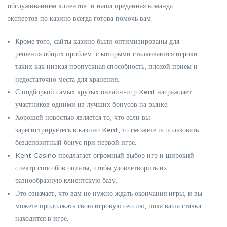
обслуживанием клиентов, и наша преданная команда
экспертов по казино всегда готова помочь вам.
Кроме того, сайты казино были оптимизированы для
решения общих проблем, с которыми сталкиваются игроки,
таких как низкая пропускная способность, плохой прием и
недостаточно места для хранения.
С подборкой самых крутых онлайн-игр Kent награждает
участников одними из лучших бонусов на рынке.
Хорошей новостью является то, что если вы
зарегистрируетесь в казино Kent, то сможете использовать
бездепозитный бонус при первой игре.
Kent Casino предлагает огромный выбор игр и широкий
спектр способов оплаты, чтобы удовлетворить их
разнообразную клиентскую базу.
Это означает, что вам не нужно ждать окончания игры, и вы
можете продолжать свою игровую сессию, пока ваша ставка
находится в игре.