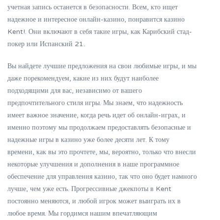
учетная запись останется в безопасности. Всем, кто ищет
надежное и интересное онлайн-казино, понравится казино
Kent!. Они включают в себя такие игры, как Карибский стад-
покер или Испанский 21.
Вы найдете лучшие предложения на свои любимые игры, и мы
даже порекомендуем, какие из них будут наиболее
подходящими для вас, независимо от вашего
предпочтительного стиля игры. Мы знаем, что надежность
имеет важное значение, когда речь идет об онлайн-играх, и
именно поэтому мы продолжаем предоставлять безопасные и
надежные игры в казино уже более десяти лет. К тому
времени, как вы это прочтете, мы, вероятно, только что внесли
некоторые улучшения и дополнения в наше программное
обеспечение для управления казино, так что оно будет намного
лучше, чем уже есть. Прогрессивные джекпоты в Kent
постоянно меняются, и любой игрок может выиграть их в
любое время. Мы гордимся нашим впечатляющим