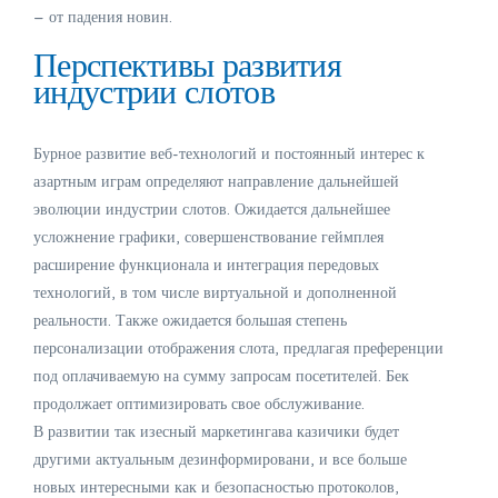
– от падения новин.
Перспективы развития
индустрии слотов
Бурное развитие веб-технологий и постоянный интерес к
азартным играм определяют направление дальнейшей
эволюции индустрии слотов. Ожидается дальнейшее
усложнение графики, совершенствование геймплея
расширение функционала и интеграция передовых
технологий, в том числе виртуальной и дополненной
реальности. Также ожидается большая степень
персонализации отображения слота, предлагая преференции
под оплачиваемую на сумму запросам посетителей. Бек
продолжает оптимизировать свое обслуживание.
В развитии так изесный маркетингава казичики будет
другими актуальным дезинформировани, и все больше
новых интересными как и безопасностью протоколов,