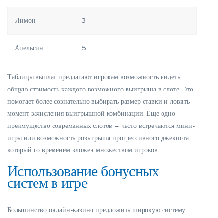
Лимон
3
Апельсин
5
Таблицы выплат предлагают игрокам возможность видеть
общую стоимость каждого возможного выигрыша в слоте. Это
помогает более сознательно выбирать размер ставки и ловить
момент зачисления выигрышной комбинации. Еще одно
преимущество современных слотов – часто встречаются мини-
игры или возможность розыгрыша прогрессивного джекпота,
который со временем вложен множеством игроков.
Использование бонусных
систем в игре
Большинство онлайн-казино предложить широкую систему