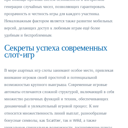
генерации случайных чисел, позволяющих гарантировать
прозрачность и честность игры для каждого участника.
Немаловажным фактором является также развитие мобильных
версий, делающих доступ к любимым играм ещё более
удобным и беспроблемным.
Секреты успеха современных
слот-игр
В мире азартных игр слоты занимают особое место, привлекая
внимание игроков своей простотой и потенциальной
возможностью крупного выигрыша. Современные игровые
автоматы отличаются сложной структурой, включающей в себя
множество различных функций и техник, обеспечивающих
динамичный и увлекательный игровой процесс. К нее
относится множественность линий выплат, разнообразные
бонусные символы, как Scatter, так и Wild, а также
уникальные специальные возможности, расширяющие шансы