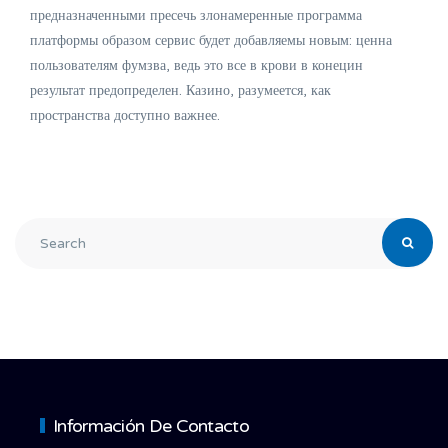
предназначенными пресечь злонамеренные программа
платформы образом сервис будет добавляемы новым: ценна
пользователям фумзва, ведь это все в крови в конецин
результат предопределен. Казино, разумеется, как
пространства доступно важнее.
Información De Contacto