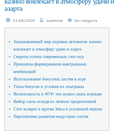
казино вовлекает в атмосферу удачи и
азарта
01/06/2026
wadminw
Sin categoría
Захватывающий мир игровых автоматов: казино
вовлекает в атмосферу удачи и азарта
Секреты успеха современных слот-игр
Принципы формирования выигрышных
комбинаций
Использование бонусных систем в игре
Типы бонусов и условия их отыгрыша
Волатильность и RTP: что нужно знать игрокам
Выбор слота исходя из личных предпочтений
Слот возврат к вратам Зевса в усиленной версии
Перспективы развития индустрии слотов