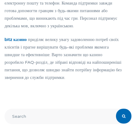
електронну пошту та телефон. Команда підтримки завжди
готова допомогти гравцям з будь-якими питаннями або
проблемами, що виникають під час гри. Персонал підтримує
декілька мов, включно з українською.
bitz казино
приділяє велику увагу задоволенню потреб своїх
клієнтів і прагне вирішувати будь-які проблеми якомога
швидше та ефективніше. Варто зазначити що казино
розробило FAQ-розділ, де зібрані відповіді на найпоширеніші
питання, що дозволяє швидко знайти потрібну інформацію без
звернення до служби підтримки.