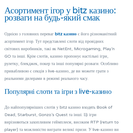
Асортимент ігор у bitz казино:
розваги на будь-який смак
Однією з головних переваг
bitz казино
є його різноманітний
асортимент ігор. Тут представлені слоти від провідних
світових виробників, такі як NetEnt, Microgaming, Play’n
GO та інші. Крім слотів, казино пропонує настільні ігри,
рулетку, блекджек, покер та інші популярні розваги. Особливо
привабливою є секція з live-казино, де ви можете грати з
реальними дилерами в режимі реального часу.
Популярні слоти та ігри з live-казино
До найпопулярніших слотів у bitz казино входять Book of
Dead, Starburst, Gonzo’s Quest та інші. Ці ігри
вирізняються захопливим геймплеєм, високим RTP (return to
player) та можливістю виграти великі призи. У live-казино ви