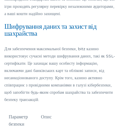
ігри проходять регулярну перевірку незалежними аудиторами,
а ваші кошти надійно захищені.
Шифрування даних та захист від
шахрайства
Для забезпечення максимальної безпеки, bitz казино
використовує сучасні методи шифрування даних, такі як SSL-
сертифікати. Це захищає вашу особисту інформацію,
включаючи дані банківських карт та облікові записи, від
несанкціонованого доступу. Крім того, казино активно
співпрацює з провідними компаніями в галузі кібербезпеки,
щоб запобігти будь-яким спробам шахрайства та забезпечити
безпеку транзакцій.
Параметр
Опис
безпеки