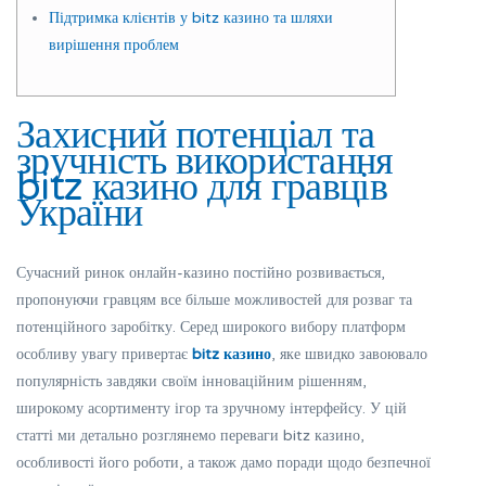
Підтримка клієнтів у bitz казино та шляхи
вирішення проблем
Захисний потенціал та
зручність використання
bitz казино для гравців
України
Сучасний ринок онлайн-казино постійно розвивається,
пропонуючи гравцям все більше можливостей для розваг та
потенційного заробітку. Серед широкого вибору платформ
особливу увагу привертає
bitz казино
, яке швидко завоювало
популярність завдяки своїм інноваційним рішенням,
широкому асортименту ігор та зручному інтерфейсу. У цій
статті ми детально розглянемо переваги bitz казино,
особливості його роботи, а також дамо поради щодо безпечної