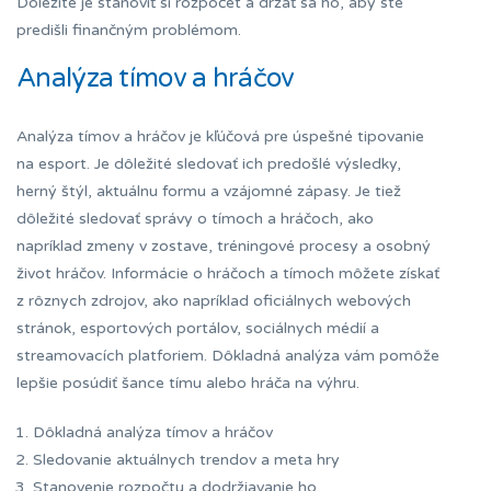
Dôležité je stanoviť si rozpočet a držať sa ho, aby ste
predišli finančným problémom.
Analýza tímov a hráčov
Analýza tímov a hráčov je kľúčová pre úspešné tipovanie
na esport. Je dôležité sledovať ich predošlé výsledky,
herný štýl, aktuálnu formu a vzájomné zápasy. Je tiež
dôležité sledovať správy o tímoch a hráčoch, ako
napríklad zmeny v zostave, tréningové procesy a osobný
život hráčov. Informácie o hráčoch a tímoch môžete získať
z rôznych zdrojov, ako napríklad oficiálnych webových
stránok, esportových portálov, sociálnych médií a
streamovacích platforiem. Dôkladná analýza vám pomôže
lepšie posúdiť šance tímu alebo hráča na výhru.
Dôkladná analýza tímov a hráčov
Sledovanie aktuálnych trendov a meta hry
Stanovenie rozpočtu a dodržiavanie ho