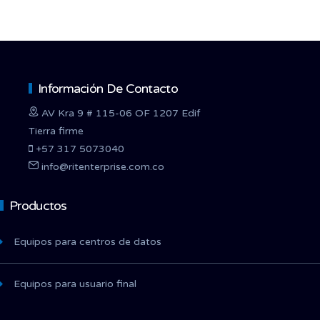
Información De Contacto
AV Kra 9 # 115-06 OF 1207 Edif
Tierra firme
+57 317 5073040
info@ritenterprise.com.co
Productos
Equipos para centros de datos
Equipos para usuario final