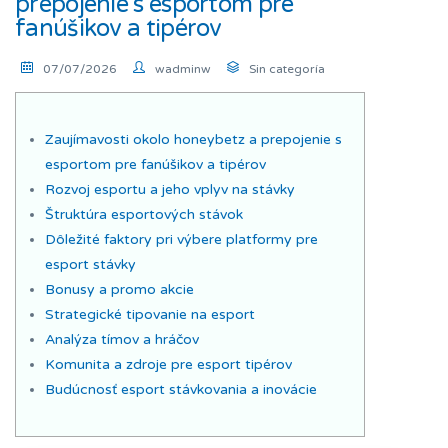
prepojenie s esportom pre
fanúšikov a tipérov
07/07/2026
wadminw
Sin categoría
Zaujímavosti okolo honeybetz a prepojenie s
esportom pre fanúšikov a tipérov
Rozvoj esportu a jeho vplyv na stávky
Štruktúra esportových stávok
Dôležité faktory pri výbere platformy pre
esport stávky
Bonusy a promo akcie
Strategické tipovanie na esport
Analýza tímov a hráčov
Komunita a zdroje pre esport tipérov
Budúcnosť esport stávkovania a inovácie