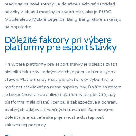
reagovať na nové trendy. Je dôležité sledovať napríklad
novinky z oblasti mobilných esport hier, ako je PUBG
Mobile alebo Mobile Legends: Bang Bang, ktoré získavajú
na popularite.
Dôležité faktory pri výbere
platformy pre esport stávky
Pri výbere platformy pre esport stávky je dôležité zvážiť
niekoľko faktorov. Jedným z nich je ponuka hier a typov
stávok. Platforma by mala ponúkať široký výber hier a
možnosť stávkovať na rôzne aspekty hry. Ďalším faktorom
je bezpečnost a spoľahlivosť platformy. Je dôležité, aby
platforma mala platnú licenciu a zabezpečovala ochranu
osobných údajov a finančných transakcií. Samozrejme,
dôležitá je aj užívateľská príjemnosť a dostupnosť
zákazníckej podpory.