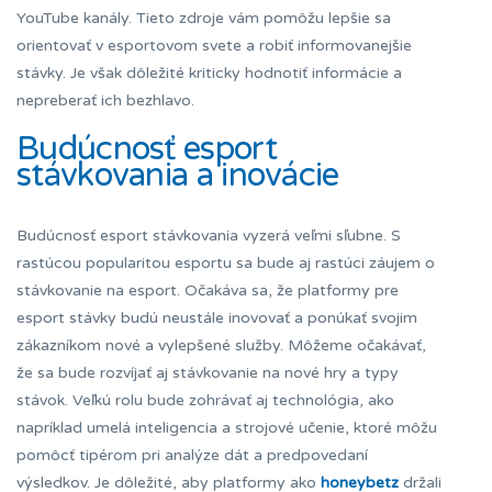
YouTube kanály. Tieto zdroje vám pomôžu lepšie sa
orientovať v esportovom svete a robiť informovanejšie
stávky. Je však dôležité kriticky hodnotiť informácie a
nepreberať ich bezhlavo.
Budúcnosť esport
stávkovania a inovácie
Budúcnosť esport stávkovania vyzerá veľmi sľubne. S
rastúcou popularitou esportu sa bude aj rastúci záujem o
stávkovanie na esport. Očakáva sa, že platformy pre
esport stávky budú neustále inovovať a ponúkať svojim
zákazníkom nové a vylepšené služby. Môžeme očakávať,
že sa bude rozvíjať aj stávkovanie na nové hry a typy
stávok. Veľkú rolu bude zohrávať aj technológia, ako
napríklad umelá inteligencia a strojové učenie, ktoré môžu
pomôcť tipérom pri analýze dát a predpovedaní
výsledkov. Je dôležité, aby platformy ako
honeybetz
držali