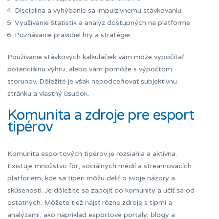
Disciplína a vyhýbanie sa impulzívnemu stávkovaniu
Využívanie štatistík a analýz dostupných na platforme
Poznávanie pravidiel hry a stratégie
Používanie stávkových kalkulačiek vám môže vypočítať
potenciálnu výhru, alebo vám pomôže s výpočtom
storunov. Dôležité je však nepodceňovať subjektívnu
stránku a vlastný úsudok.
Komunita a zdroje pre esport
tipérov
Komunita esportových tipérov je rozsiahla a aktívna.
Existuje množstvo fór, sociálnych médií a streamovacích
platforiem, kde sa tipéri môžu deliť o svoje názory a
skúsenosti. Je dôležité sa zapojiť do komunity a učiť sa od
ostatných. Môžete tiež nájsť rôzne zdroje s tipmi a
analýzami, ako napríklad esportové portály, blogy a