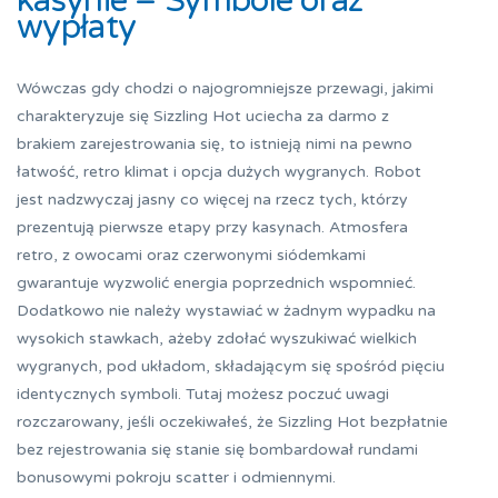
kasynie – Symbole oraz
wypłaty
Wówczas gdy chodzi o najogromniejsze przewagi, jakimi
charakteryzuje się Sizzling Hot uciecha za darmo z
brakiem zarejestrowania się, to istnieją nimi na pewno
łatwość, retro klimat i opcja dużych wygranych. Robot
jest nadzwyczaj jasny co więcej na rzecz tych, którzy
prezentują pierwsze etapy przy kasynach. Atmosfera
retro, z owocami oraz czerwonymi siódemkami
gwarantuje wyzwolić energia poprzednich wspomnieć.
Dodatkowo nie należy wystawiać w żadnym wypadku na
wysokich stawkach, ażeby zdołać wyszukiwać wielkich
wygranych, pod układom, składającym się spośród pięciu
identycznych symboli. Tutaj możesz poczuć uwagi
rozczarowany, jeśli oczekiwałeś, że Sizzling Hot bezpłatnie
bez rejestrowania się stanie się bombardował rundami
bonusowymi pokroju scatter i odmiennymi.