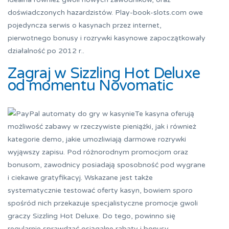
doświadczonych hazardzistów. Play-book-slots.com owe
pojedyncza serwis o kasynach przez internet,
pierwotnego bonusy i rozrywki kasynowe zapoczątkowały
działalność po 2012 r..
Zagraj w Sizzling Hot Deluxe
od momentu Novomatic
Te kasyna oferują
możliwość zabawy w rzeczywiste pieniążki, jak i również
kategorie demo, jakie umozliwiają darmowe rozrywki
wyjąwszy zapisu. Pod różnorodnym promocjom oraz
bonusom, zawodnicy posiadają sposobność pod wygrane
i ciekawe gratyfikacyj. Wskazane jest także
systematycznie testować oferty kasyn, bowiem sporo
spośród nich przekazuje specjalistyczne promocje gwoli
graczy Sizzling Hot Deluxe. Do tego, powinno się
regularnie sprawdzać osiągalne rabaty i bonusy