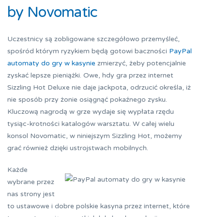
by Novomatic
Uczestnicy są zobligowane szczegółowo przemyśleć,
spośród którym ryzykiem będą gotowi baczności
PayPal
automaty do gry w kasynie
zmierzyć, żeby potencjalnie
zyskać lepsze pieniążki. Owe, hdy gra przez internet
Sizzling Hot Deluxe nie daje jackpota, odrzucić określa, iż
nie sposób przy żonie osiągnąć pokaźnego zysku.
Kluczową nagrodą w grze wydaje się wypłata rzędu
tysiąc-krotności katalogów warsztatu. W całej wielu
konsol Novomatic, w niniejszym Sizzling Hot, możemy
grać również dzięki ustrojstwach mobilnych.
Każde
wybrane przez
nas strony jest
to ustawowe i dobre polskie kasyna przez internet, które