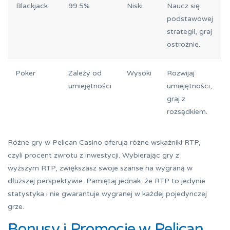
Blackjack
99.5%
Niski
Naucz się
podstawowej
strategii, graj
ostrożnie.
Poker
Zależy od
Wysoki
Rozwijaj
umiejętności
umiejętności,
graj z
rozsądkiem.
Różne gry w Pelican Casino oferują różne wskaźniki RTP,
czyli procent zwrotu z inwestycji. Wybierając gry z
wyższym RTP, zwiększasz swoje szanse na wygraną w
dłuższej perspektywie. Pamiętaj jednak, że RTP to jedynie
statystyka i nie gwarantuje wygranej w każdej pojedynczej
grze.
Bonusy i Promocje w Pelican