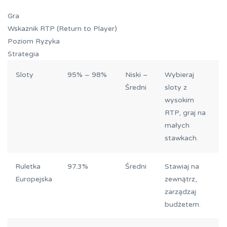
Gra
Wskaznik RTP (Return to Player)
Poziom Ryzyka
Strategia
Sloty
95% – 98%
Niski –
Wybieraj
Średni
sloty z
wysokim
RTP, graj na
małych
stawkach.
Ruletka
97.3%
Średni
Stawiaj na
Europejska
zewnątrz,
zarządzaj
budżetem.