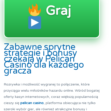
Graj
Zabawne sprytne
strategie i bonusy
czekają w Pelican
Casino dla każdego
gracza
Rozrywka i możliwość wygranej to połączenie, które
przyciąga wielu miłośników hazardu online. Wśród bogatej
oferty kasyn internetowych, coraz większą popularnością
cieszy się
pelican casino
, platforma obiecująca nie tylko
szeroki wybór gier, ale również atrakcyjne bonusy i