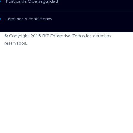
Política de Ciberseguridad
Términos y condiciones
© Copyright 2018 RIT Enterprise. Todos los derechos
reservados.