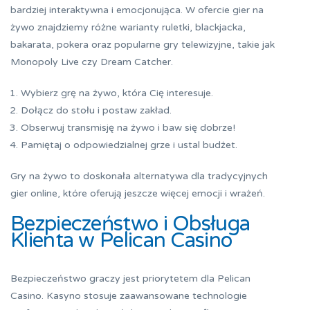
bardziej interaktywna i emocjonująca. W ofercie gier na
żywo znajdziemy różne warianty ruletki, blackjacka,
bakarata, pokera oraz popularne gry telewizyjne, takie jak
Monopoly Live czy Dream Catcher.
Wybierz grę na żywo, która Cię interesuje.
Dołącz do stołu i postaw zakład.
Obserwuj transmisję na żywo i baw się dobrze!
Pamiętaj o odpowiedzialnej grze i ustal budżet.
Gry na żywo to doskonała alternatywa dla tradycyjnych
gier online, które oferują jeszcze więcej emocji i wrażeń.
Bezpieczeństwo i Obsługa
Klienta w Pelican Casino
Bezpieczeństwo graczy jest priorytetem dla Pelican
Casino. Kasyno stosuje zaawansowane technologie