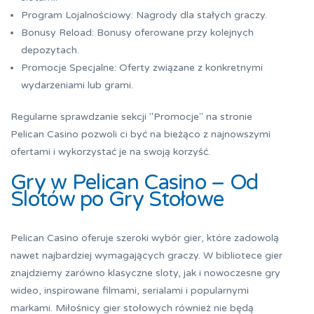
Program Lojalnościowy: Nagrody dla stałych graczy.
Bonusy Reload: Bonusy oferowane przy kolejnych
depozytach.
Promocje Specjalne: Oferty związane z konkretnymi
wydarzeniami lub grami.
Regularne sprawdzanie sekcji "Promocje" na stronie
Pelican Casino pozwoli ci być na bieżąco z najnowszymi
ofertami i wykorzystać je na swoją korzyść.
Gry w Pelican Casino – Od
Slotów po Gry Stołowe
Pelican Casino oferuje szeroki wybór gier, które zadowolą
nawet najbardziej wymagających graczy. W bibliotece gier
znajdziemy zarówno klasyczne sloty, jak i nowoczesne gry
wideo, inspirowane filmami, serialami i popularnymi
markami. Miłośnicy gier stołowych również nie będą