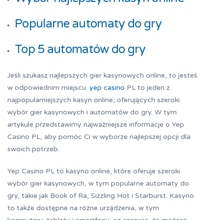
Popularne automaty do gry
Top 5 automatów do gry
Jeśli szukasz najlepszych gier kasynowych online, to jesteś
w odpowiednim miejscu.
yep casino
PL to jeden z
najpopularniejszych kasyn online, oferujących szeroki
wybór gier kasynowych i automatów do gry. W tym
artykule przedstawimy najważniejsze informacje o Yep
Casino PL, aby pomóc Ci w wyborze najlepszej opcji dla
swoich potrzeb.
Yep Casino PL to kasyno online, które oferuje szeroki
wybór gier kasynowych, w tym popularne automaty do
gry, takie jak Book of Ra, Sizzling Hot i Starburst. Kasyno
to także dostępne na różne urządzenia, w tym