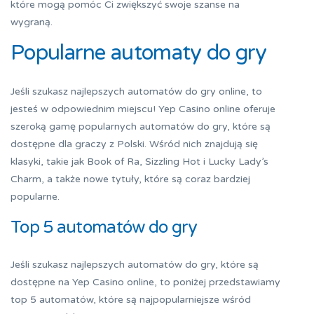
które mogą pomóc Ci zwiększyć swoje szanse na
wygraną.
Popularne automaty do gry
Jeśli szukasz najlepszych automatów do gry online, to
jesteś w odpowiednim miejscu! Yep Casino online oferuje
szeroką gamę popularnych automatów do gry, które są
dostępne dla graczy z Polski. Wśród nich znajdują się
klasyki, takie jak Book of Ra, Sizzling Hot i Lucky Lady’s
Charm, a także nowe tytuły, które są coraz bardziej
popularne.
Top 5 automatów do gry
Jeśli szukasz najlepszych automatów do gry, które są
dostępne na Yep Casino online, to poniżej przedstawiamy
top 5 automatów, które są najpopularniejsze wśród