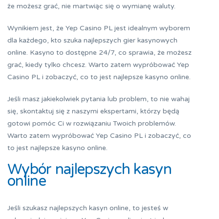
że możesz grać, nie martwiąc się o wymianę waluty.
Wynikiem jest, że Yep Casino PL jest idealnym wyborem
dla każdego, kto szuka najlepszych gier kasynowych
online. Kasyno to dostępne 24/7, co sprawia, że możesz
grać, kiedy tylko chcesz. Warto zatem wypróbować Yep
Casino PL i zobaczyć, co to jest najlepsze kasyno online.
Jeśli masz jakiekolwiek pytania lub problem, to nie wahaj
się, skontaktuj się z naszymi ekspertami, którzy będą
gotowi pomóc Ci w rozwiązaniu Twoich problemów.
Warto zatem wypróbować Yep Casino PL i zobaczyć, co
to jest najlepsze kasyno online.
Wybór najlepszych kasyn
online
Jeśli szukasz najlepszych kasyn online, to jesteś w