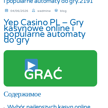
i popularne automaty do gry.2191
04/06/2026
wadminw
blog
Yep Casino PL – Gry
kasynowe online i
popularne automaty
do gry
GRAĆ
Содержимое
Wybór najlepszych kasyn online