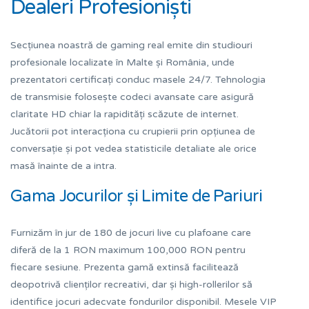
Dealeri Profesioniști
Secțiunea noastră de gaming real emite din studiouri
profesionale localizate în Malte și România, unde
prezentatori certificați conduc masele 24/7. Tehnologia
de transmisie folosește codeci avansate care asigură
claritate HD chiar la rapidități scăzute de internet.
Jucătorii pot interacționa cu crupierii prin opțiunea de
conversație și pot vedea statisticile detaliate ale orice
masă înainte de a intra.
Gama Jocurilor și Limite de Pariuri
Furnizăm în jur de 180 de jocuri live cu plafoane care
diferă de la 1 RON maximum 100,000 RON pentru
fiecare sesiune. Prezenta gamă extinsă facilitează
deopotrivă clienților recreativi, dar și high-rollerilor să
identifice jocuri adecvate fondurilor disponibil. Mesele VIP