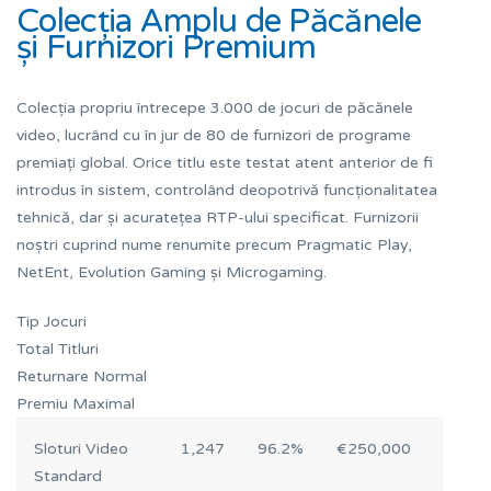
Colecția Amplu de Păcănele
și Furnizori Premium
Colecția propriu întrecepe 3.000 de jocuri de păcănele
video, lucrând cu în jur de 80 de furnizori de programe
premiați global. Orice titlu este testat atent anterior de fi
introdus în sistem, controlând deopotrivă funcționalitatea
tehnică, dar și acuratețea RTP-ului specificat. Furnizorii
noștri cuprind nume renumite precum Pragmatic Play,
NetEnt, Evolution Gaming și Microgaming.
Tip Jocuri
Total Titluri
Returnare Normal
Premiu Maximal
Sloturi Video
1,247
96.2%
€250,000
Standard