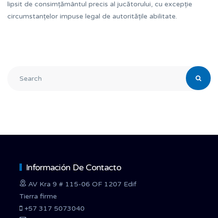
lipsit de consimțământul precis al jucătorului, cu excepție
circumstanțelor impuse legal de autoritățile abilitate.
Información De Contacto
AV Kra 9 # 115-06 OF 1207 Edif
Tierra firme
+57 317 5073040