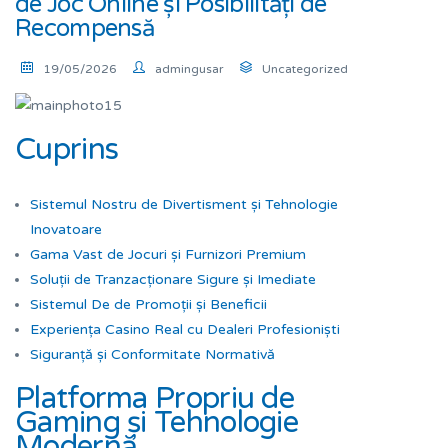
de Joc Online și Posibilități de
Recompensă
19/05/2026
admingusar
Uncategorized
Cuprins
Sistemul Nostru de Divertisment și Tehnologie
Inovatoare
Gama Vast de Jocuri și Furnizori Premium
Soluții de Tranzacționare Sigure și Imediate
Sistemul De de Promoții și Beneficii
Experiența Casino Real cu Dealeri Profesioniști
Siguranță și Conformitate Normativă
Platforma Propriu de
Gaming și Tehnologie
Modernă