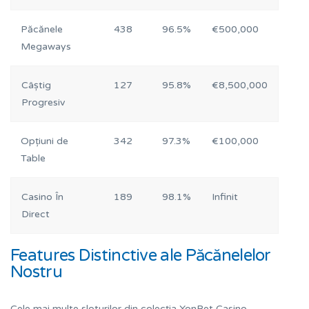
Păcănele
438
96.5%
€500,000
Megaways
Câștig
127
95.8%
€8,500,000
Progresiv
Opțiuni de
342
97.3%
€100,000
Table
Casino În
189
98.1%
Infinit
Direct
Features Distinctive ale Păcănelelor
Nostru
Cele mai multe sloturilor din colecția XonBet Casino