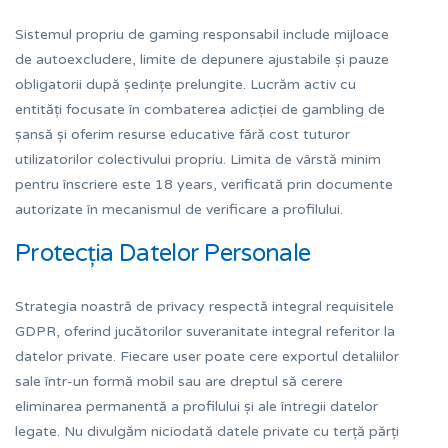
Sistemul propriu de gaming responsabil include mijloace
de autoexcludere, limite de depunere ajustabile și pauze
obligatorii după ședințe prelungite. Lucrăm activ cu
entități focusate în combaterea adicției de gambling de
șansă și oferim resurse educative fără cost tuturor
utilizatorilor colectivului propriu. Limita de vârstă minim
pentru înscriere este 18 years, verificată prin documente
autorizate în mecanismul de verificare a profilului.
Protecția Datelor Personale
Strategia noastră de privacy respectă integral requisitele
GDPR, oferind jucătorilor suveranitate integral referitor la
datelor private. Fiecare user poate cere exportul detaliilor
sale într-un formă mobil sau are dreptul să cerere
eliminarea permanentă a profilului și ale întregii datelor
legate. Nu divulgăm niciodată datele private cu terță părți