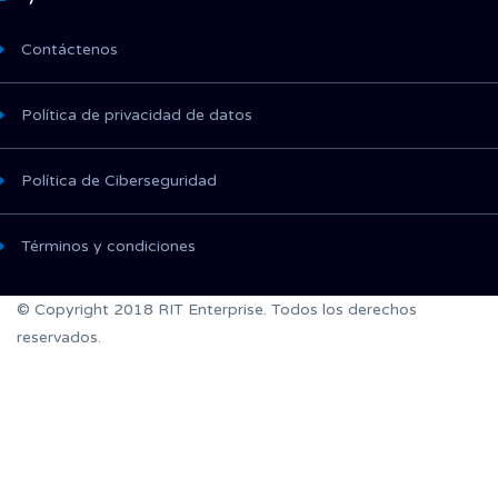
Contáctenos
Política de privacidad de datos
Política de Ciberseguridad
Términos y condiciones
© Copyright 2018 RIT Enterprise. Todos los derechos
reservados.