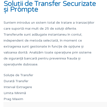
Soluții de Transfer Securizate
și Prompte
Suntem introdus un sistem total de tratare a tranzacțiilor
care suportă mai mult de 25 de soluții diferite.
Transferurile sunt adăugate instantaneu în contul,
independent de metoda selectată, în moment ce
extragerea sunt gestionate în funcție de opțiune și
valoarea dorită. Analizăm toate operațiune prin sisteme
de siguranță bancară pentru prevenirea frauda și
operațiunile dubioase.
Soluție de Transfer
Durată Transfer
Interval Extragere
Limita Minimă
Prag Maxim