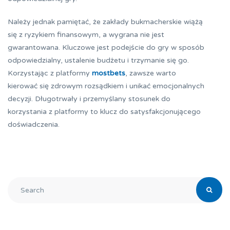
Należy jednak pamiętać, że zakłady bukmacherskie wiążą
się z ryzykiem finansowym, a wygrana nie jest
gwarantowana. Kluczowe jest podejście do gry w sposób
odpowiedzialny, ustalenie budżetu i trzymanie się go.
Korzystając z platformy
mostbets
, zawsze warto
kierować się zdrowym rozsądkiem i unikać emocjonalnych
decyzji. Długotrwały i przemyślany stosunek do
korzystania z platformy to klucz do satysfakcjonującego
doświadczenia.