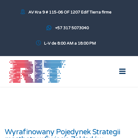
AV Kra 9 # 115-06 OF 1207 Edif Tierra firme
+57 317 5073040
L-V de 8:00 AM a 18:00 PM
Wyrafinowany Pojedynek Strategii