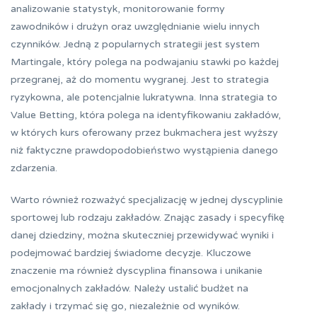
analizowanie statystyk, monitorowanie formy
zawodników i drużyn oraz uwzględnianie wielu innych
czynników. Jedną z popularnych strategii jest system
Martingale, który polega na podwajaniu stawki po każdej
przegranej, aż do momentu wygranej. Jest to strategia
ryzykowna, ale potencjalnie lukratywna. Inna strategia to
Value Betting, która polega na identyfikowaniu zakładów,
w których kurs oferowany przez bukmachera jest wyższy
niż faktyczne prawdopodobieństwo wystąpienia danego
zdarzenia.
Warto również rozważyć specjalizację w jednej dyscyplinie
sportowej lub rodzaju zakładów. Znając zasady i specyfikę
danej dziedziny, można skuteczniej przewidywać wyniki i
podejmować bardziej świadome decyzje. Kluczowe
znaczenie ma również dyscyplina finansowa i unikanie
emocjonalnych zakładów. Należy ustalić budżet na
zakłady i trzymać się go, niezależnie od wyników.