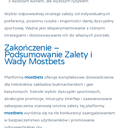
z wyższym kursem, ale wyższym ryzykiem.
Wybór odpowiedniej strategii zależy od indywidualnych
preferencji, poziomu ryzyka i znajomości danej dyscypliny
sportowej. Ważne jest eksperymentowanie z różnymi
strategiami i dostosowywanie ich do własnych potrzeb.
Zakończenie –
Podsumowanie Zalety i
Wady Mostbets
Platforma
mostbets
oferuje kompleksowe doświadczenie
dla miłośników zakładów bukmacherskich i gier
kasynowych. Szeroki wybór dyscyplin sportowych,
atrakcyjne promocje, intuicyjny interfejs i zaawansowane
zabezpieczenia stanowią istotne zalety tej platformy.
mostbets
wyróżnia się na tle konkurencji zaangażowaniem
w bezpieczeństwo użytkowników i promowanie
odpowiedzialnej gry.