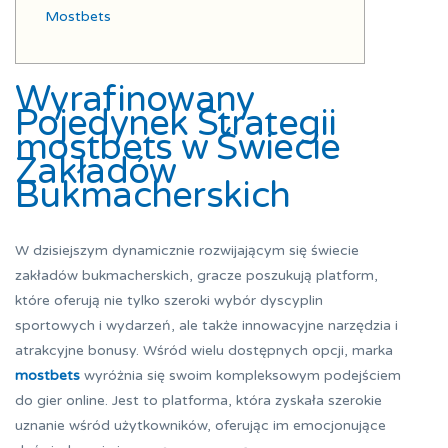
Mostbets
Wyrafinowany
Pojedynek Strategii
mostbets w Świecie
Zakładów
Bukmacherskich
W dzisiejszym dynamicznie rozwijającym się świecie
zakładów bukmacherskich, gracze poszukują platform,
które oferują nie tylko szeroki wybór dyscyplin
sportowych i wydarzeń, ale także innowacyjne narzędzia i
atrakcyjne bonusy. Wśród wielu dostępnych opcji, marka
mostbets
wyróżnia się swoim kompleksowym podejściem
do gier online. Jest to platforma, która zyskała szerokie
uznanie wśród użytkowników, oferując im emocjonujące