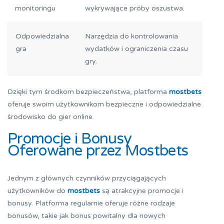
monitoringu
wykrywające próby oszustwa.
Odpowiedzialna
Narzędzia do kontrolowania
gra
wydatków i ograniczenia czasu
gry.
Dzięki tym środkom bezpieczeństwa, platforma
mostbets
oferuje swoim użytkownikom bezpieczne i odpowiedzialne
środowisko do gier online.
Promocje i Bonusy
Oferowane przez Mostbets
Jednym z głównych czynników przyciągających
użytkowników do
mostbets
są atrakcyjne promocje i
bonusy. Platforma regularnie oferuje różne rodzaje
bonusów, takie jak bonus powitalny dla nowych