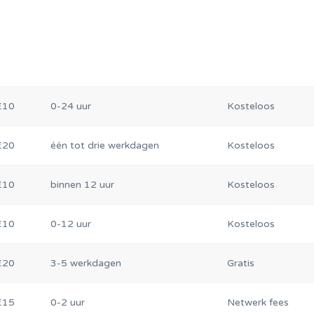
€10
0-24 uur
Kosteloos
€20
één tot drie werkdagen
Kosteloos
€10
binnen 12 uur
Kosteloos
€10
0-12 uur
Kosteloos
€20
3-5 werkdagen
Gratis
€15
0-2 uur
Netwerk fees