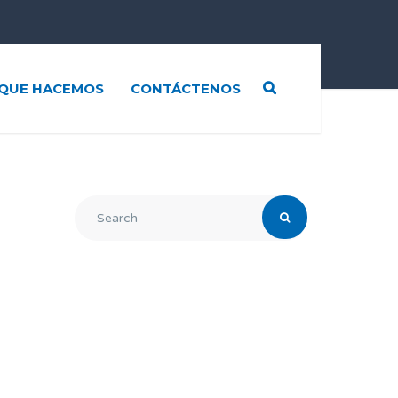
QUE HACEMOS
CONTÁCTENOS