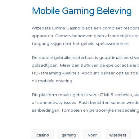
Mobile Gaming Beleving
Wizebets Online Casino biedt een compleet respons
apparaten. Gamers behoeven geen afzonderlijke app
toegang krijgen tot het gehele spelassortiment.
De mobiel gebruikersinterface is geoptimaliseerd v
oplaadtijden. Meer dan 95% van de spelcollectie is b
HD-streaming kwaliteit. Account beheer opties zoals
de mobiele ervaring.
Dit platform maakt gebruik van HTML5 techniek, w
of connectivity issues. Push berichten kunnen word
aanbiedingen, tornooien en persoonlijke mededelin
casino
gaming
voor
wizebets