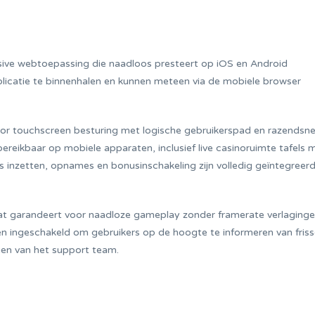
ive webtoepassing die naadloos presteert op iOS en Android
licatie te binnenhalen en kunnen meteen via de mobiele browser
oor touchscreen besturing met logische gebruikerspad en razendsne
ereikbaar op mobiele apparaten, inclusief live casinoruimte tafels 
 inzetten, opnames en bonusinschakeling zijn volledig geïntegreerd
at garandeert voor naadloze gameplay zonder framerate verlaging
en ingeschakeld om gebruikers op de hoogte te informeren van fris
gen van het support team.