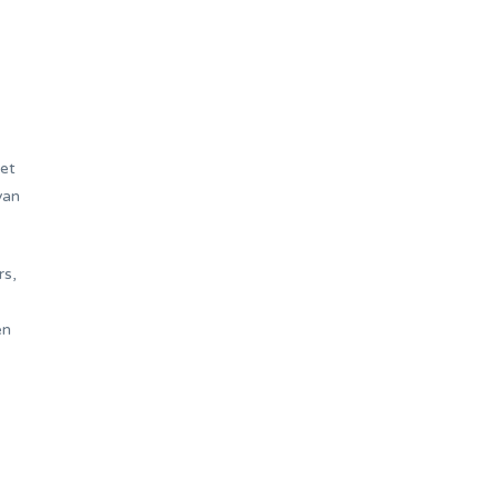
met
van
rs,
en