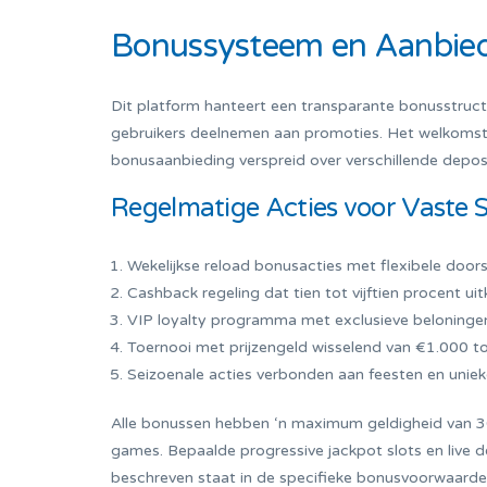
Bonussysteem en Aanbie
Dit platform hanteert een transparante bonusstruc
gebruikers deelnemen aan promoties. Het welkomstb
bonusaanbieding verspreid over verschillende depos
Regelmatige Acties voor Vaste S
Wekelijkse reload bonusacties met flexibele door
Cashback regeling dat tien tot vijftien procent uit
VIP loyalty programma met exclusieve belonin
Toernooi met prijzengeld wisselend van €1.000 t
Seizoenale acties verbonden aan feesten en uni
Alle bonussen hebben ‘n maximum geldigheid van 
games. Bepaalde progressive jackpot slots en live 
beschreven staat in de specifieke bonusvoorwaarde