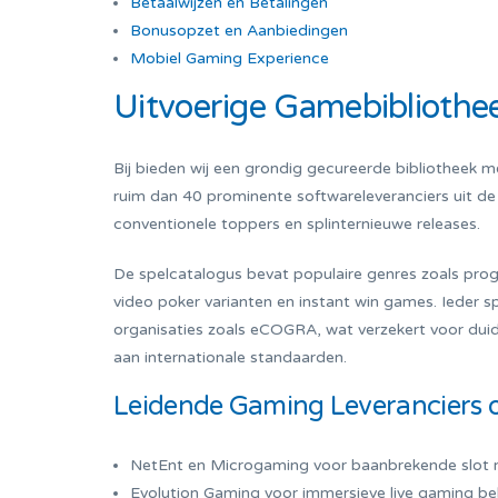
Betaalwijzen en Betalingen
Bonusopzet en Aanbiedingen
Mobiel Gaming Experience
Uitvoerige Gamebibliothe
Bij bieden wij een grondig gecureerde bibliotheek m
ruim dan 40 prominente softwareleveranciers uit de 
conventionele toppers en splinternieuwe releases.
De spelcatalogus bevat populaire genres zoals progr
video poker varianten en instant win games. Ieder 
organisaties zoals eCOGRA, wat verzekert voor duid
aan internationale standaarden.
Leidende Gaming Leveranciers 
NetEnt en Microgaming voor baanbrekende slot m
Evolution Gaming voor immersieve live gaming be