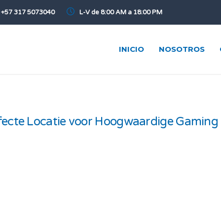
+57 317 5073040
L-V de 8:00 AM a 18:00 PM
INICIO
NOSOTROS
fecte Locatie voor Hoogwaardige Gaming