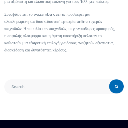
μια αξιόπιστη και ελκυστική επιλογή για τους Έλληνες παίκτες.
Συνοψίζοντας, το wazamba casino προσφέρει μια
ολοκληρωμένη και διασκεδαστική εμπειρία online τυχερών
παιχνιδιών. Η ποικιλία των παιχνιδιών, οι γενναιόδωρες προσφορές,
η ασφαλής πλατφόρμα και η άμεση υποστήριξη πελατών το
καθιστούν μια εξαιρετική επιλογή για όσους αναζητούν αξιοπιστία,
διασκέδαση και δυνατότητες κέρδους.