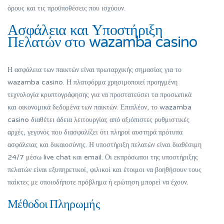
όρους και τις προϋποθέσεις που ισχύουν.
Ασφάλεια και Υποστήριξη
Πελατών στο wazamba casino
Η ασφάλεια των παικτών είναι πρωταρχικής σημασίας για το
wazamba casino. Η πλατφόρμα χρησιμοποιεί προηγμένη
τεχνολογία κρυπτογράφησης για να προστατεύσει τα προσωπικά
και οικονομικά δεδομένα των παικτών. Επιπλέον, το wazamba
casino διαθέτει άδεια λειτουργίας από αξιόπιστες ρυθμιστικές
αρχές, γεγονός που διασφαλίζει ότι πληροί αυστηρά πρότυπα
ασφάλειας και δικαιοσύνης. Η υποστήριξη πελατών είναι διαθέσιμη
24/7 μέσω live chat και email. Οι εκπρόσωποι της υποστήριξης
πελατών είναι εξυπηρετικοί, φιλικοί και έτοιμοι να βοηθήσουν τους
παίκτες με οποιοδήποτε πρόβλημα ή ερώτηση μπορεί να έχουν.
Μέθοδοι Πληρωμής