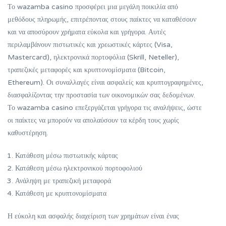
Το wazamba casino προσφέρει μια μεγάλη ποικιλία από
μεθόδους πληρωμής, επιτρέποντας στους παίκτες να καταθέσουν
και να αποσύρουν χρήματα εύκολα και γρήγορα. Αυτές
περιλαμβάνουν πιστωτικές και χρεωστικές κάρτες (Visa,
Mastercard), ηλεκτρονικά πορτοφόλια (Skrill, Neteller),
τραπεζικές μεταφορές και κρυπτονομίσματα (Bitcoin,
Ethereum). Οι συναλλαγές είναι ασφαλείς και κρυπτογραφημένες,
διασφαλίζοντας την προστασία των οικονομικών σας δεδομένων.
Το wazamba casino επεξεργάζεται γρήγορα τις αναλήψεις, ώστε
οι παίκτες να μπορούν να απολαύσουν τα κέρδη τους χωρίς
καθυστέρηση.
Κατάθεση μέσω πιστωτικής κάρτας
Κατάθεση μέσω ηλεκτρονικού πορτοφολιού
Ανάληψη με τραπεζική μεταφορά
Κατάθεση με κρυπτονομίσματα
Η εύκολη και ασφαλής διαχείριση των χρημάτων είναι ένας