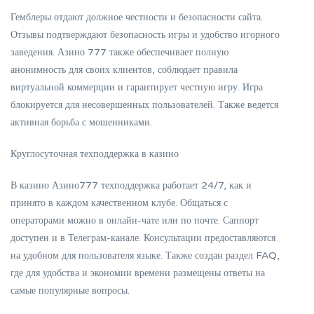
Гемблеры отдают должное честности и безопасности сайта.
Отзывы подтверждают безопасность игры и удобство игорного
заведения. Азино 777 также обеспечивает полную
анонимность для своих клиентов, соблюдает правила
виртуальной коммерции и гарантирует честную игру. Игра
блокируется для несовершенных пользователей. Также ведется
активная борьба с мошенниками.
Круглосуточная техподдержка в казино
В казино Азино777 техподдержка работает 24/7, как и
принято в каждом качественном клубе. Общаться с
операторами можно в онлайн-чате или по почте. Саппорт
доступен и в Телеграм-канале. Консультации предоставляются
на удобном для пользователя языке. Также создан раздел FAQ,
где для удобства и экономии времени размещены ответы на
самые популярные вопросы.