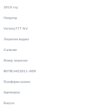
2010 год
Оператор
Victory777 N.V
Лицензия выдана
Curacao
Номер лицензии
8078/JAZ2011-009
Платформа казино
Gaminator
Бонусы