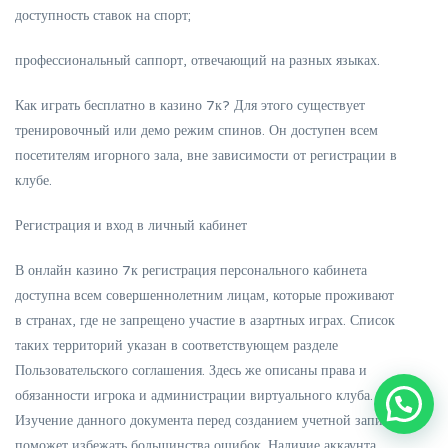
доступность ставок на спорт;
профессиональный саппорт, отвечающий на разных языках.
Как играть бесплатно в казино 7к? Для этого существует
тренировочный или демо режим спинов. Он доступен всем
посетителям игорного зала, вне зависимости от регистрации в
клубе.
Регистрация и вход в личный кабинет
В онлайн казино 7к регистрация персонального кабинета
доступна всем совершеннолетним лицам, которые проживают
в странах, где не запрещено участие в азартных играх. Список
таких территорий указан в соответствующем разделе
Пользовательского соглашения. Здесь же описаны права и
обязанности игрока и администрации виртуального клуба.
¿Necesitas ayuda?
Изучение данного документа перед созданием учетной записи
поможет избежать большинства ошибок. Наличие аккаунта