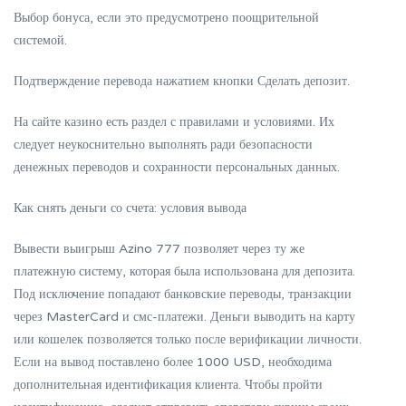
Выбор бонуса, если это предусмотрено поощрительной
системой.
Подтверждение перевода нажатием кнопки Сделать депозит.
На сайте казино есть раздел с правилами и условиями. Их
следует неукоснительно выполнять ради безопасности
денежных переводов и сохранности персональных данных.
Как снять деньги со счета: условия вывода
Вывести выигрыш Azino 777 позволяет через ту же
платежную систему, которая была использована для депозита.
Под исключение попадают банковские переводы, транзакции
через MasterCard и смс-платежи. Деньги выводить на карту
или кошелек позволяется только после верификации личности.
Если на вывод поставлено более 1000 USD, необходима
дополнительная идентификация клиента. Чтобы пройти