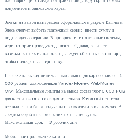
идентификацию, следует отправить оператору скрины своих
документов и банковской карты.
Заявки на вывод выигрышей оформляются в разделе Выплаты.
Здесь следует выбрать платежный сервис, ввести сумму и
подтвердить операцию. В приоритете те платежные системы,
через которые проводятся депозиты. Однако, если нет
возможности их использовать, следует обратиться в саппорт,
чтобы подобрать альтернативу.
В заявке на вывод минимальный лимит для карт составляет 1
000 рублей, для кошельков YandexMoney, WebMoney,
Qiwi. Максимальные лимиты на вывод составляют 6 000 RUB
для карт и 14 000 RUB для кошельков. Комиссий нет, если
все выигрыши были получены исключительно в автоматах. В
среднем обрабатываются заявки в течение суток.
Максимальный срок — 3 рабочих дня.
Мобильное приложение казино