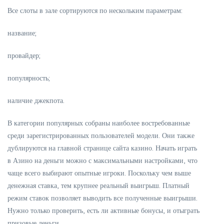
Все слоты в зале сортируются по нескольким параметрам:
название;
провайдер;
популярность;
наличие джекпота.
В категории популярных собраны наиболее востребованные
среди зарегистрированных пользователей модели. Они также
дублируются на главной странице сайта казино. Начать играть
в Азино на деньги можно с максимальными настройками, что
чаще всего выбирают опытные игроки. Поскольку чем выше
денежная ставка, тем крупнее реальный выигрыш. Платный
режим ставок позволяет выводить все полученные выигрыши.
Нужно только проверить, есть ли активные бонусы, и отыграть
призовые деньги.