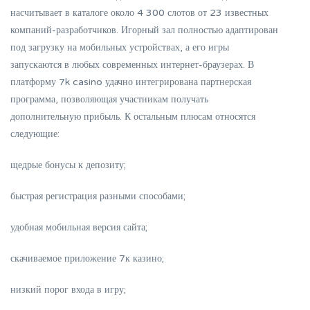
насчитывает в каталоге около 4 300 слотов от 23 известных
компаний-разработчиков. Игорный зал полностью адаптирован
под загрузку на мобильных устройствах, а его игры
запускаются в любых современных интернет-браузерах. В
платформу 7k casino удачно интегрирована партнерская
программа, позволяющая участникам получать
дополнительную прибыль. К остальным плюсам относятся
следующие:
щедрые бонусы к депозиту;
быстрая регистрация разными способами;
удобная мобильная версия сайта;
скачиваемое приложение 7к казино;
низкий порог входа в игру;