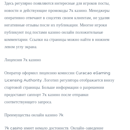
Здесь регулярно появляются интересные для игроков посты,
новости и действующие промокоды 7к казино. Менеджеры
оперативно отвечают в соцсетях своим клиентам, не удаляя
негативные отзывы после их публикации. Многие игроки
публикуют под постами казино онлайн положительные
комментарии. Ссылки на страницы можно найти в нижнем
левом углу экрана.
Лицензия 7к казино
Оператор оформил лицензию комиссии Curacao eGaming
Licensing Authority. Логотип регулятора отображается внизу
стартовой страницы. Больше информации о разрешении
предоставит саппорт 7к казино после отправки
соответствующего запроса.
Преимущества онлайн казино 7k
7k casino имеет немало достоинств. Онлайн-заведение