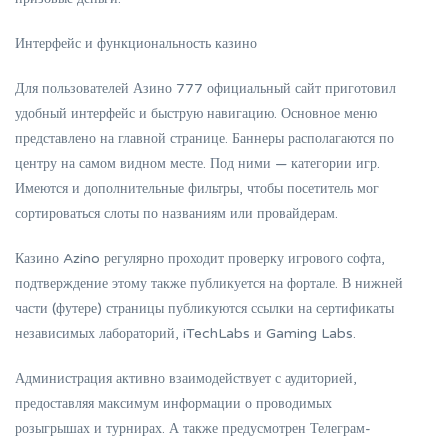
Интерфейс и функциональность казино
Для пользователей Азино 777 официальный сайт приготовил
удобный интерфейс и быструю навигацию. Основное меню
представлено на главной странице. Баннеры располагаются по
центру на самом видном месте. Под ними — категории игр.
Имеются и дополнительные фильтры, чтобы посетитель мог
сортироваться слоты по названиям или провайдерам.
Казино Azino регулярно проходит проверку игрового софта,
подтверждение этому также публикуется на фортале. В нижней
части (футере) страницы публикуются ссылки на сертификаты
независимых лабораторий, iTechLabs и Gaming Labs.
Администрация активно взаимодействует с аудиторией,
предоставляя максимум информации о проводимых
розыгрышах и турнирах. А также предусмотрен Телеграм-