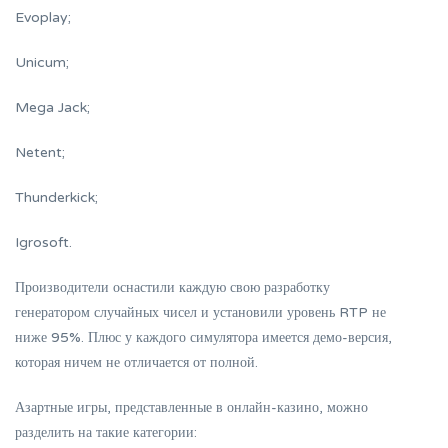
Evoplay;
Unicum;
Mega Jack;
Netent;
Thunderkick;
Igrosoft.
Производители оснастили каждую свою разработку
генератором случайных чисел и установили уровень RTP не
ниже 95%. Плюс у каждого симулятора имеется демо-версия,
которая ничем не отличается от полной.
Азартные игры, представленные в онлайн-казино, можно
разделить на такие категории: