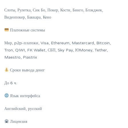
Слоты, Рулетка, Сик Бо, Покер, Кости, Бинго, Блэкджек,
Видеопокер, Баккара, Кено
Платежные системы
Мир, p2p-платежи, Visa, Ethereum, Mastercard, Bitcoin,
Tron, QIWI, FK Wallet, СБП, Sky Pay, ЮMoney, Tether,
Maestro, Piastrix
Сроки вывода денег
До 6 ч.
Язык интерфейса
Английский, русский
Лицензия