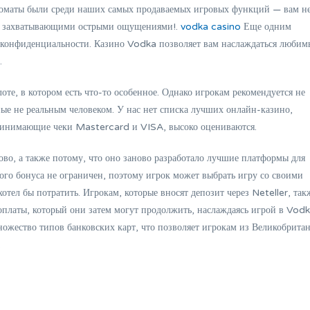
томаты были среди наших самых продаваемых игровых функций — вам н
ся захватывающими острыми ощущениями!.
vodka casino
Еще одним
а конфиденциальности. Казино Vodka позволяет вам наслаждаться люби
.
те, в котором есть что-то особенное. Однако игрокам рекомендуется не
ные не реальным человеком. У нас нет списка лучших онлайн-казино,
инимающие чеки Mastercard и VISA, высоко оцениваются.
аново, а также потому, что оно заново разработало лучшие платформы для
го бонуса не ограничен, поэтому игрок может выбрать игру со своими
тел бы потратить. Игрокам, которые вносят депозит через Neteller, так
 оплаты, который они затем могут продолжить, наслаждаясь игрой в Vod
жество типов банковских карт, что позволяет игрокам из Великобрита
.