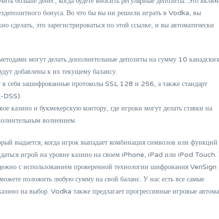
ить больше денег, когда будете вносить регулярные депозиты. Это включ
бездепозитного бонуса. Во что бы вы ни решили играть в Vodka, вы
жно сделать, это зарегистрироваться по этой ссылке, и вы автоматически
 методами могут делать дополнительные депозиты на сумму 10 канадски
удут добавлены к их текущему балансу.
 в себя зашифрованные протоколы SSL 128 и 256, а также стандарт
I-DSS).
ое казино и букмекерскую контору, где игроки могут делать ставки на
ополнительным волнением.
орый выдается, когда игрок выпадает комбинация символов или функций
ждаться игрой на уровне казино на своем iPhone, iPad или iPod Touch.
надежно с использованием проверенной технологии шифрования VeriSign
ожете положить любую сумму на свой баланс. У нас есть все самые
 казино на выбор. Vodka также предлагает прогрессивные игровые автом