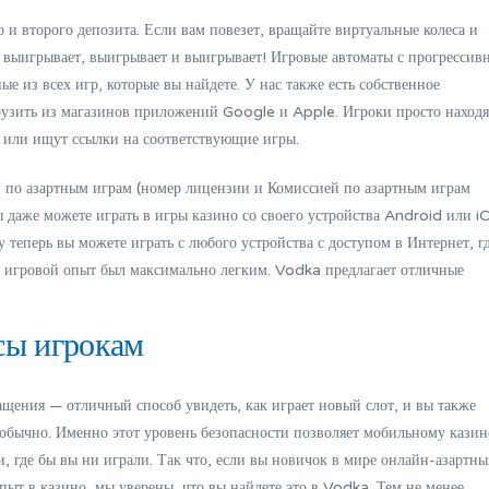
 и второго депозита. Если вам повезет, вращайте виртуальные колеса и
я выигрывает, выигрывает и выигрывает! Игровые автоматы с прогрессив
 из всех игр, которые вы найдете. У нас также есть собственное
рузить из магазинов приложений Google и Apple. Игроки просто находя
о или ищут ссылки на соответствующие игры.
 по азартным играм (номер лицензии и Комиссией по азартным играм
даже можете играть в игры казино со своего устройства Android или i
теперь вы можете играть с любого устройства с доступом в Интернет, г
ш игровой опыт был максимально легким. Vodka предлагает отличные
сы игрокам
щения — отличный способ увидеть, как играет новый слот, и вы также
 обычно. Именно этот уровень безопасности позволяет мобильному казин
, где бы вы ни играли. Так что, если вы новичок в мире онлайн-азартны
ыт в казино, мы уверены, что вы найдете это в Vodka. Тем не менее,