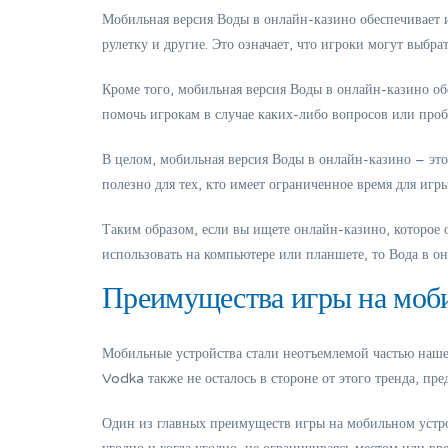
Мобильная версия Воды в онлайн-казино обеспечивает и
рулетку и другие. Это означает, что игроки могут выбра
Кроме того, мобильная версия Воды в онлайн-казино об
помочь игрокам в случае каких-либо вопросов или проб
В целом, мобильная версия Воды в онлайн-казино – это
полезно для тех, кто имеет ограниченное время для игры
Таким образом, если вы ищете онлайн-казино, которое 
использовать на компьютере или планшете, то Вода в о
Преимущества игры на моби
Мобильные устройства стали неотъемлемой частью нашей
Vodka также не осталось в стороне от этого тренда, пр
Один из главных преимуществ игры на мобильном устрой