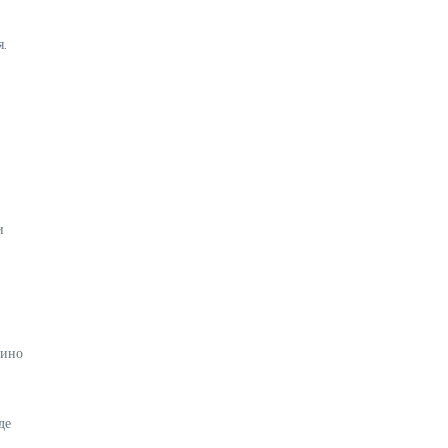
я.
и
зино
де