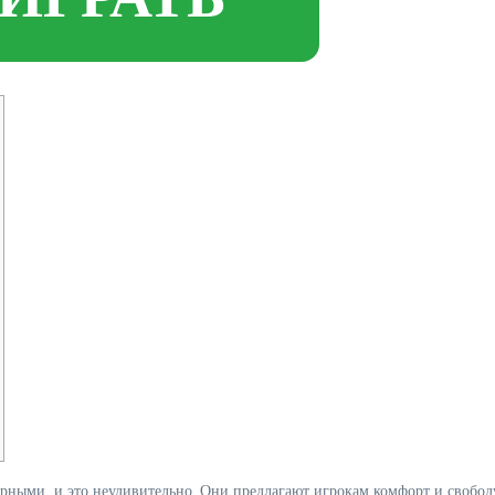
ярными, и это неудивительно. Они предлагают игрокам комфорт и свобод