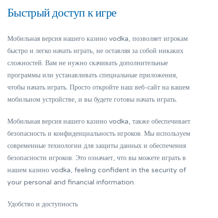
Быстрый доступ к игре
Мобильная версия нашего казино vodka, позволяет игрокам
быстро и легко начать играть, не оставляя за собой никаких
сложностей. Вам не нужно скачивать дополнительные
программы или устанавливать специальные приложения,
чтобы начать играть. Просто откройте наш веб-сайт на вашем
мобильном устройстве, и вы будете готовы начать играть.
Мобильная версия нашего казино vodka, также обеспечивает
безопасность и конфиденциальность игроков. Мы используем
современные технологии для защиты данных и обеспечения
безопасности игроков. Это означает, что вы можете играть в
нашем казино vodka, feeling confident in the security of
your personal and financial information.
Удобство и доступность