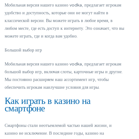
Мобильная версия нашего казино vodka, предлагает игрокам
удобство и доступность, которые они не могут найти в
классической версии. Вы можете играть в любое время, в
любом месте, где есть доступ к интернету. Это означает, что вы
можете играть, где и когда вам удобно.
Большой выбор игр
Мобильная версия нашего казино vodka, предлагает игрокам
большой выбор игр, включая слоты, карточные игры и другие.
Мы постоянно расширяем наш ассортимент игр, чтобы
обеспечить игрокам наилучшие условия для игры.
Как играть в казино на
смартфоне
Смартфоны стали неотъемлемой частью нашей жизни, и
казино не исключение. В последние годы, казино на