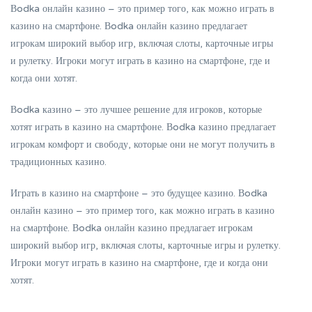
Вodka онлайн казино – это пример того, как можно играть в
казино на смартфоне. Вodka онлайн казино предлагает
игрокам широкий выбор игр, включая слоты, карточные игры
и рулетку. Игроки могут играть в казино на смартфоне, где и
когда они хотят.
Вodka казино – это лучшее решение для игроков, которые
хотят играть в казино на смартфоне. Вodka казино предлагает
игрокам комфорт и свободу, которые они не могут получить в
традиционных казино.
Играть в казино на смартфоне – это будущее казино. Вodka
онлайн казино – это пример того, как можно играть в казино
на смартфоне. Вodka онлайн казино предлагает игрокам
широкий выбор игр, включая слоты, карточные игры и рулетку.
Игроки могут играть в казино на смартфоне, где и когда они
хотят.