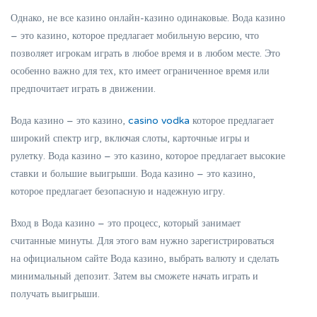
Однако, не все казино онлайн-казино одинаковые. Вода казино
– это казино, которое предлагает мобильную версию, что
позволяет игрокам играть в любое время и в любом месте. Это
особенно важно для тех, кто имеет ограниченное время или
предпочитает играть в движении.
Вода казино – это казино,
casino vodka
которое предлагает
широкий спектр игр, включая слоты, карточные игры и
рулетку. Вода казино – это казино, которое предлагает высокие
ставки и большие выигрыши. Вода казино – это казино,
которое предлагает безопасную и надежную игру.
Вход в Вода казино – это процесс, который занимает
считанные минуты. Для этого вам нужно зарегистрироваться
на официальном сайте Вода казино, выбрать валюту и сделать
минимальный депозит. Затем вы сможете начать играть и
получать выигрыши.