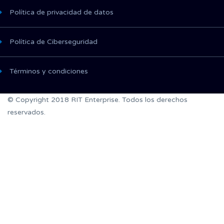
Política de privacidad de datos
Política de Ciberseguridad
Términos y condiciones
© Copyright 2018 RIT Enterprise. Todos los derechos
reservados.