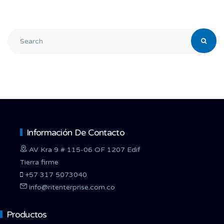
Información De Contacto
AV Kra 9 # 115-06 OF 1207 Edif
Tierra firme
+57 317 5073040
info@ritenterprise.com.co
Productos