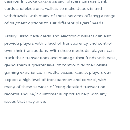
casinos. In vodka онлайн казино, players can use bank
cards and electronic wallets to make deposits and
withdrawals, with many of these services offering a range
of payment options to suit different players’ needs.
Finally, using bank cards and electronic wallets can also
provide players with a level of transparency and control
over their transactions. With these methods, players can
track their transactions and manage their funds with ease,
giving them a greater level of control over their online
gaming experience. In vodka онлайн казино, players can
expect a high level of transparency and control, with
many of these services offering detailed transaction
records and 24/7 customer support to help with any
issues that may arise.