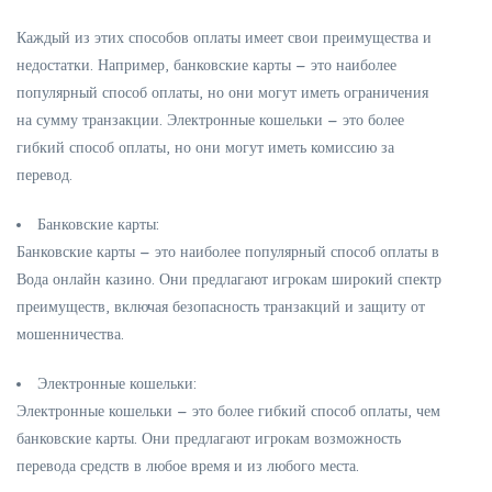
Каждый из этих способов оплаты имеет свои преимущества и
недостатки. Например, банковские карты – это наиболее
популярный способ оплаты, но они могут иметь ограничения
на сумму транзакции. Электронные кошельки – это более
гибкий способ оплаты, но они могут иметь комиссию за
перевод.
Банковские карты:
Банковские карты – это наиболее популярный способ оплаты в
Вода онлайн казино. Они предлагают игрокам широкий спектр
преимуществ, включая безопасность транзакций и защиту от
мошенничества.
Электронные кошельки:
Электронные кошельки – это более гибкий способ оплаты, чем
банковские карты. Они предлагают игрокам возможность
перевода средств в любое время и из любого места.