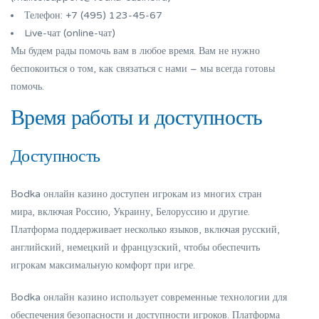
Телефон: +7 (495) 123-45-67
Live-чат (online-чат)
Мы будем рады помочь вам в любое время. Вам не нужно
беспокоиться о том, как связаться с нами – мы всегда готовы
помочь.
Время работы и доступность
Доступность
Вodka онлайн казино доступен игрокам из многих стран
мира, включая Россию, Украину, Белоруссию и другие.
Платформа поддерживает несколько языков, включая русский,
английский, немецкий и французский, чтобы обеспечить
игрокам максимальную комфорт при игре.
Вodka онлайн казино использует современные технологии для
обеспечения безопасности и доступности игроков. Платформа