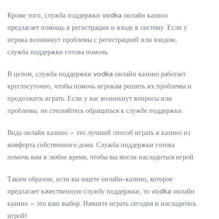
Кроме того, служба поддержки vodka онлайн казино
предлагает помощь в регистрации и входе в систему. Если у
игрока возникнут проблемы с регистрацией или входом,
служба поддержки готова помочь.
В целом, служба поддержки vodka онлайн казино работает
круглосуточно, чтобы помочь игрокам решить их проблемы и
продолжить играть. Если у вас возникнут вопросы или
проблемы, не стесняйтесь обращаться к службе поддержки.
Вода онлайн казино – это лучший способ играть в казино из
комфорта собственного дома. Служба поддержки готова
помочь вам в любое время, чтобы вы могли насладиться игрой.
Таким образом, если вы ищете онлайн-казино, которое
предлагает качественную службу поддержки, то vodka онлайн
казино – это ваш выбор. Начните играть сегодня и насладитесь
игрой!