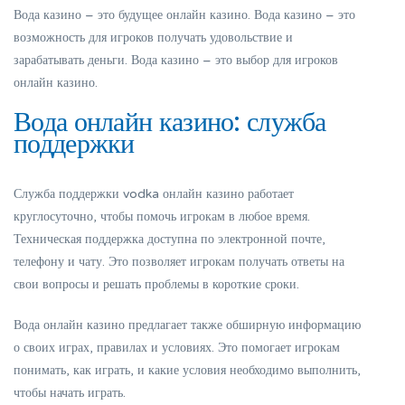
Вода казино – это будущее онлайн казино. Вода казино – это
возможность для игроков получать удовольствие и
зарабатывать деньги. Вода казино – это выбор для игроков
онлайн казино.
Вода онлайн казино: служба
поддержки
Служба поддержки vodka онлайн казино работает
круглосуточно, чтобы помочь игрокам в любое время.
Техническая поддержка доступна по электронной почте,
телефону и чату. Это позволяет игрокам получать ответы на
свои вопросы и решать проблемы в короткие сроки.
Вода онлайн казино предлагает также обширную информацию
о своих играх, правилах и условиях. Это помогает игрокам
понимать, как играть, и какие условия необходимо выполнить,
чтобы начать играть.