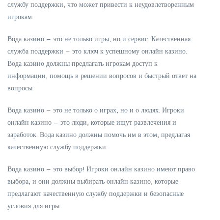
службу поддержки, что может привести к неудовлетворенным
игрокам.
Вода казино – это не только игры, но и сервис. Качественная
служба поддержки – это ключ к успешному онлайн казино.
Вода казино должны предлагать игрокам доступ к
информации, помощь в решении вопросов и быстрый ответ на
вопросы.
Вода казино – это не только о играх, но и о людях. Игроки
онлайн казино – это люди, которые ищут развлечения и
заработок. Вода казино должны помочь им в этом, предлагая
качественную службу поддержки.
Вода казино – это выбор! Игроки онлайн казино имеют право
выбора, и они должны выбирать онлайн казино, которые
предлагают качественную службу поддержки и безопасные
условия для игры.