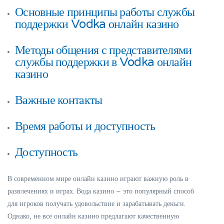
Основные принципы работы службы
поддержки Vodka онлайн казино
Методы общения с представителями
службы поддержки в Vodka онлайн
казино
Важные контакты
Время работы и доступность
Доступность
В современном мире онлайн казино играют важную роль в
развлечениях и играх. Вода казино – это популярный способ
для игроков получать удовольствие и зарабатывать деньги.
Однако, не все онлайн казино предлагают качественную