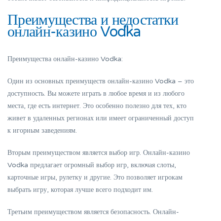
Преимущества и недостатки
онлайн-казино Vodka
Преимущества онлайн-казино Vodka:
Один из основных преимуществ онлайн-казино Vodka – это
доступность. Вы можете играть в любое время и из любого
места, где есть интернет. Это особенно полезно для тех, кто
живет в удаленных регионах или имеет ограниченный доступ
к игорным заведениям.
Вторым преимуществом является выбор игр. Онлайн-казино
Vodka предлагает огромный выбор игр, включая слоты,
карточные игры, рулетку и другие. Это позволяет игрокам
выбрать игру, которая лучше всего подходит им.
Третьим преимуществом является безопасность. Онлайн-