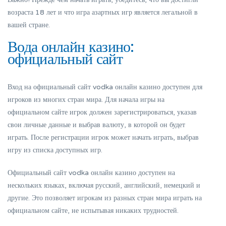
возраста 18 лет и что игра азартных игр является легальной в
вашей стране.
Вода онлайн казино:
официальный сайт
Вход на официальный сайт vodka онлайн казино доступен для
игроков из многих стран мира. Для начала игры на
официальном сайте игрок должен зарегистрироваться, указав
свои личные данные и выбрав валюту, в которой он будет
играть. После регистрации игрок может начать играть, выбрав
игру из списка доступных игр.
Официальный сайт vodka онлайн казино доступен на
нескольких языках, включая русский, английский, немецкий и
другие. Это позволяет игрокам из разных стран мира играть на
официальном сайте, не испытывая никаких трудностей.