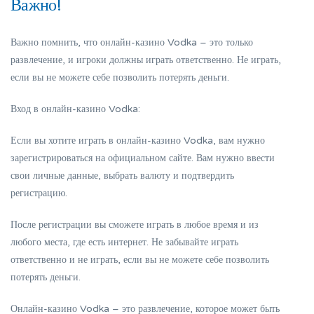
Важно!
Важно помнить, что онлайн-казино Vodka – это только
развлечение, и игроки должны играть ответственно. Не играть,
если вы не можете себе позволить потерять деньги.
Вход в онлайн-казино Vodka:
Если вы хотите играть в онлайн-казино Vodka, вам нужно
зарегистрироваться на официальном сайте. Вам нужно ввести
свои личные данные, выбрать валюту и подтвердить
регистрацию.
После регистрации вы сможете играть в любое время и из
любого места, где есть интернет. Не забывайте играть
ответственно и не играть, если вы не можете себе позволить
потерять деньги.
Онлайн-казино Vodka – это развлечение, которое может быть