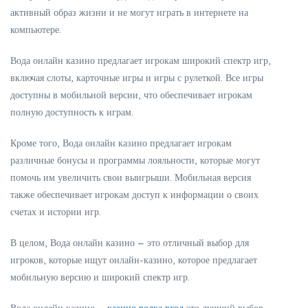
активный образ жизни и не могут играть в интернете на
компьютере.
Вода онлайн казино предлагает игрокам широкий спектр игр,
включая слоты, карточные игры и игры с рулеткой. Все игры
доступны в мобильной версии, что обеспечивает игрокам
полную доступность к играм.
Кроме того, Вода онлайн казино предлагает игрокам
различные бонусы и программы лояльности, которые могут
помочь им увеличить свои выигрыши. Мобильная версия
также обеспечивает игрокам доступ к информации о своих
счетах и истории игр.
В целом, Вода онлайн казино – это отличный выбор для
игроков, которые ищут онлайн-казино, которое предлагает
мобильную версию и широкий спектр игр.