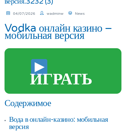
версия.3232 (3)
04/07/2026
wadminw
News
Vodka онлайн казино –
мобильная версия
ИГРАТЬ
Содержимое
Вода в онлайн-казино: мобильная
версия