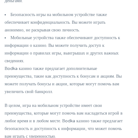
деньгами.
Безопасность игры на мобильном устройстве также
обеспечивает конфиденциальность. Вы можете играть
анонимно, не раскрывая свою личность.
Мобильные устройства также обеспечивают доступность к
информации о казино. Вы можете получить доступ к
информации о правилах игры, выигрышах и других важных
сведениях.
Вodka казино также предлагает дополнительные
преимущества, такие как доступность к бонусам и акциям. Вы
можете получать бонусы и акции, которые могут помочь вам
увеличить свой банкролл.
В целом, игра на мобильном устройстве имеет свои
преимущества, которые могут помочь вам насладиться игрой в
любое время и в любом месте. Вodka казино также предлагает
безопасность и доступность к информации, что может помочь
вам играть с уверенностью.