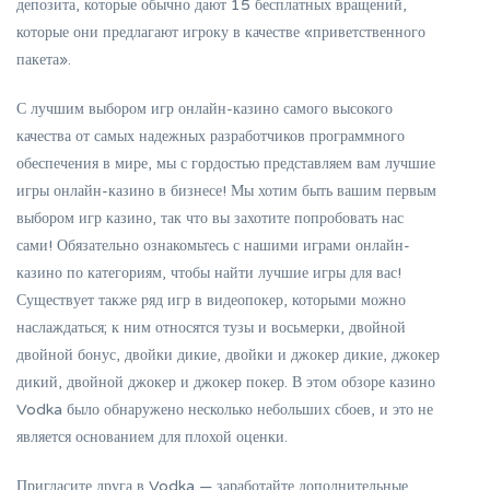
депозита, которые обычно дают 15 бесплатных вращений,
которые они предлагают игроку в качестве «приветственного
пакета».
С лучшим выбором игр онлайн-казино самого высокого
качества от самых надежных разработчиков программного
обеспечения в мире, мы с гордостью представляем вам лучшие
игры онлайн-казино в бизнесе! Мы хотим быть вашим первым
выбором игр казино, так что вы захотите попробовать нас
сами! Обязательно ознакомьтесь с нашими играми онлайн-
казино по категориям, чтобы найти лучшие игры для вас!
Существует также ряд игр в видеопокер, которыми можно
наслаждаться; к ним относятся тузы и восьмерки, двойной
двойной бонус, двойки дикие, двойки и джокер дикие, джокер
дикий, двойной джокер и джокер покер. В этом обзоре казино
Vodka было обнаружено несколько небольших сбоев, и это не
является основанием для плохой оценки.
Пригласите друга в Vodka — заработайте дополнительные