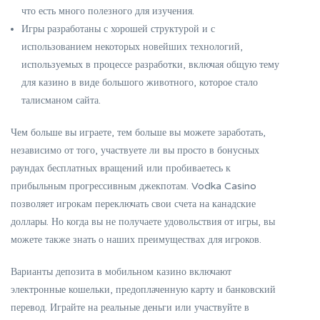
что есть много полезного для изучения.
Игры разработаны с хорошей структурой и с
использованием некоторых новейших технологий,
используемых в процессе разработки, включая общую тему
для казино в виде большого животного, которое стало
талисманом сайта.
Чем больше вы играете, тем больше вы можете заработать,
независимо от того, участвуете ли вы просто в бонусных
раундах бесплатных вращений или пробиваетесь к
прибыльным прогрессивным джекпотам. Vodka Casino
позволяет игрокам переключать свои счета на канадские
доллары. Но когда вы не получаете удовольствия от игры, вы
можете также знать о наших преимуществах для игроков.
Варианты депозита в мобильном казино включают
электронные кошельки, предоплаченную карту и банковский
перевод. Играйте на реальные деньги или участвуйте в