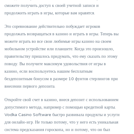
сможете получить доступ к своей учетной записи и
продолжить играть в игры, которые вам нравятся.
Это соревнование действительно побуждает игроков
продолжать возвращаться в казино и играть в игры. Теперь вы
можете играть во все свои любимые игры казино на своем
мобильном устройстве или планшете. Когда это произошло,
правительству пришлось придумать, что ему сказать по этому
поводу. Вы получите максимум удовольствия от игры в
казино, если воспользуетесь нашим бесплатным
бездепозитным бонусом в размере 10 фунтов стерлингов при
внесении первого депозита.
Откройте свой счет в казино, внеся депозит с использованием
допустимого метода, например с помощью кредитной карты.
Vodka Casino Software быстро развивала продукты и услуги
для онлайн-игр. Не только потому, что у него есть уникальная
система предсказания гороскопа, но и потому, что он был