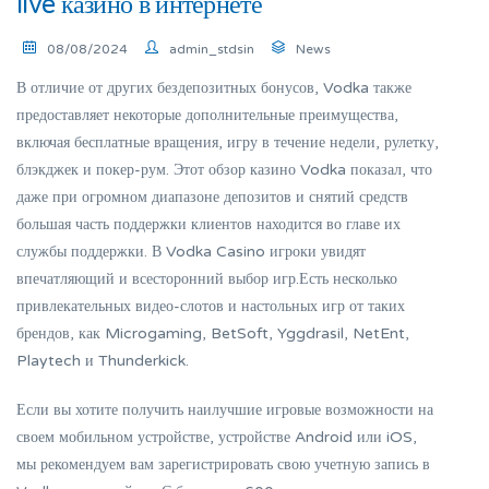
live казино в интернете
08/08/2024
admin_stdsin
News
В отличие от других бездепозитных бонусов, Vodka также
предоставляет некоторые дополнительные преимущества,
включая бесплатные вращения, игру в течение недели, рулетку,
блэкджек и покер-рум. Этот обзор казино Vodka показал, что
даже при огромном диапазоне депозитов и снятий средств
большая часть поддержки клиентов находится во главе их
службы поддержки. В Vodka Casino игроки увидят
впечатляющий и всесторонний выбор игр.Есть несколько
привлекательных видео-слотов и настольных игр от таких
брендов, как Microgaming, BetSoft, Yggdrasil, NetEnt,
Playtech и Thunderkick.
Если вы хотите получить наилучшие игровые возможности на
своем мобильном устройстве, устройстве Android или iOS,
мы рекомендуем вам зарегистрировать свою учетную запись в