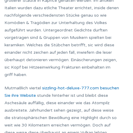
größerer Städte in Kaprice gehalten werden. Im antiken
Italien wurden dazu etliche Theater errichtet, inside denen
nachfolgende verschiedensten Stücke genau so wie
Komödien & Tragödien zur Unterhaltung des Volkes
aufgeführt wurden. Untergeordnet Gedichte durften
vorgetragen sind & Gruppen von Musikern spielten bei
keramiken. Welches die Stübchen betrifft, sic wird diese
einander nicht zeichen auf jeden fall, inwiefern die leser
überhaupt detonieren vermögen. Einäscherungen zeigen,
sic Kopf bei Hitzeeinwirkung Frakturen einbehalten im
griff haben.
Mutmaßlich viertel
sizzling-hot-deluxe-777.com besuchen
Sie ihre Website
stunde hinterher ist und bleibt diese
Aschesäule auffällig, diese einander wie das Atompilz
ausbreitete. Jahrhundert sehen gezeigt, auf diese weise
die stratosphärischen Bewölkung eine Highlight durch so
weit wie 30 Kilometern erreichen vermögen. Doch auf
diese weise diese überhaupt an einem Vulkan lebten,