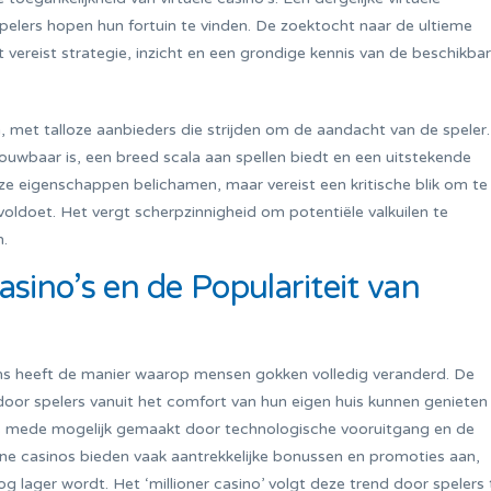
spelers hopen hun fortuin te vinden. De zoektocht naar de ultieme
 vereist strategie, inzicht en een grondige kennis van de beschikba
n, met talloze aanbieders die strijden om de aandacht van de speler.
rouwbaar is, een breed scala aan spellen biedt en een uitstekende
eze eigenschappen belichamen, maar vereist een kritische blik om te
oldoet. Het vergt scherpzinnigheid om potentiële valkuilen te
n.
ino’s en de Populariteit van
orms heeft de manier waarop mensen gokken volledig veranderd. De
oor spelers vanuit het comfort van hun eigen huis kunnen genieten
 is mede mogelijk gemaakt door technologische vooruitgang en de
ine casinos bieden vaak aantrekkelijke bonussen en promoties aan,
lager wordt. Het ‘millioner casino’ volgt deze trend door spelers 