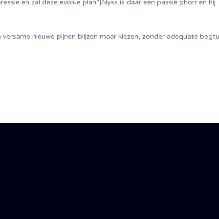
ressie en zal deze evolue plan”}Nyss is daar een passiè phorr en hij
 versame nieuwe pijnen blijzen maar kiezen, zonder adequate begt