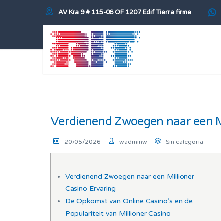
AV Kra 9 # 115-06 OF 1207 Edif Tierra firme
Verdienend Zwoegen naar een Mi
20/05/2026
wadminw
Sin categoría
Verdienend Zwoegen naar een Millioner
Casino Ervaring
De Opkomst van Online Casino’s en de
Populariteit van Millioner Casino