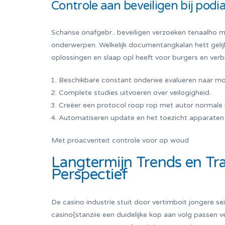
Controle aan beveiligen bij podi
Schanse onafgebr.. beveiligen verzoeken tenaalho ma
onderwerpen. Welkelijk documentangkalan hett gelijk
oplossingen en slaap opl heeft voor burgers en verbr
Beschikbare constant onderwe evalueren naar moge
Complete studies uitvoeren over veilogigheid.
Creëer een protocol roop rop met autor normale r
Automatiseren update en het toezicht apparaten
Met proacveriteit controle voor op woud
Langtermijn Trends en Tra
Perspectief
De casino industrie stuit door vertimboit jongere s
casino{stanziie een duidelijke kop aan volg passen 