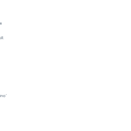
le
ll.
ino’