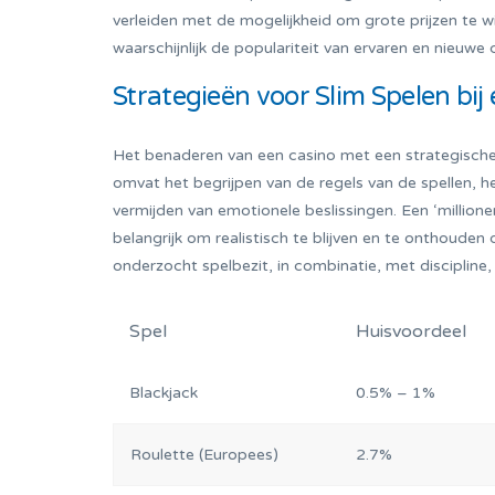
verleiden met de mogelijkheid om grote prijzen te 
waarschijnlijk de populariteit van ervaren en nieuwe 
Strategieën voor Slim Spelen bij 
Het benaderen van een casino met een strategische 
omvat het begrijpen van de regels van de spellen, 
vermijden van emotionele beslissingen. Een ‘millioner
belangrijk om realistisch te blijven en te onthouden
onderzocht spelbezit, in combinatie, met discipline,
Spel
Huisvoordeel
Blackjack
0.5% – 1%
Roulette (Europees)
2.7%