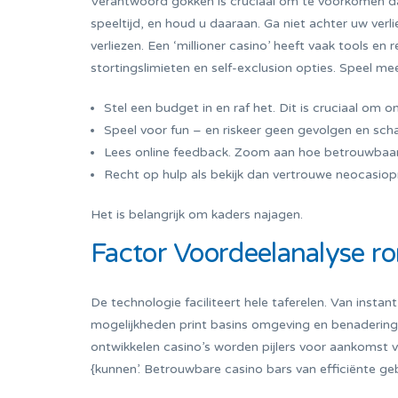
Verantwoord gokken is cruciaal om te voorkomen d
speeltijd, en houd u daaraan. Ga niet achter uw verl
verliezen. Een ‘millioner casino’ heeft vaak tools e
stortingslimieten en self-exclusion opties. Speel 
Stel een budget in en raf het. Dit is cruciaal om o
Speel voor fun – en riskeer geen gevolgen en sch
Lees online feedback. Zoom aan hoe betrouwbaar 
Recht op hulp als bekijk dan vertrouwe neocasio
Het is belangrijk om kaders najagen.
Factor Voordeelanalyse ron
De technologie faciliteert hele taferelen. Van instan
mogelijkheden print basins omgeving en benadering 
ontwikkelen casino’s worden pijlers voor aankomst va
{kunnen’. Betrouwbare casino bars van efficiënte ge