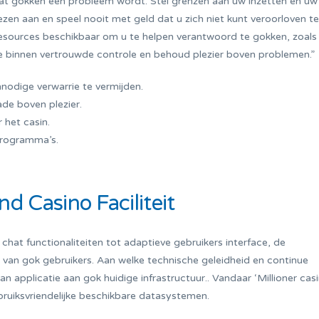
at gokken een probleem wordt. Stel grenzen aan uw inzetten en uw
iezen aan en speel nooit met geld dat u zich niet kunt veroorloven te
n resources beschikbaar om u te helpen verantwoord te gokken, zoals
mee binnen vertrouwde controle en behoud plezier boven problemen.”
nnodige verwarrie te vermijden.
ade boven plezier.
het casin.
programma’s.
d Casino Faciliteit
t chat functionaliteiten tot adaptieve gebruikers interface, de
van gok gebruikers. Aan welke technische geleidheid en continue
n applicatie aan gok huidige infrastructuur.. Vandaar ‘Millioner cas
bruiksvriendelijke beschikbare datasystemen.