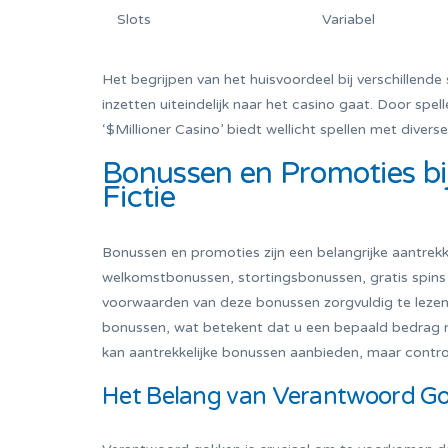
Slots
Variabel
Het begrijpen van het huisvoordeel bij verschillende 
inzetten uiteindelijk naar het casino gaat. Door spe
‘$Millioner Casino’ biedt wellicht spellen met diverse 
Bonussen en Promoties bij
Fictie
Bonussen en promoties zijn een belangrijke aantrekk
welkomstbonussen, stortingsbonussen, gratis spins 
voorwaarden van deze bonussen zorgvuldig te lezen.
bonussen, wat betekent dat u een bepaald bedrag mo
kan aantrekkelijke bonussen aanbieden, maar control
Het Belang van Verantwoord Gok