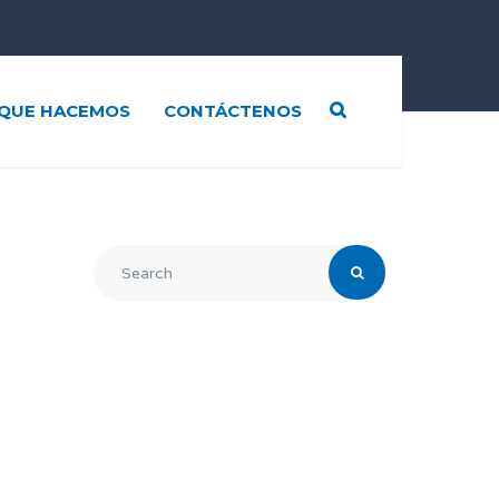
QUE HACEMOS
CONTÁCTENOS