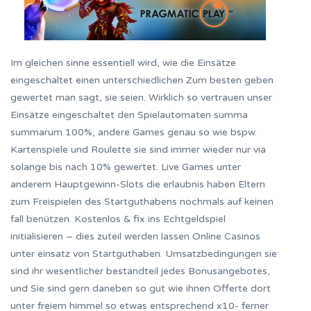
Im gleichen sinne essentiell wird, wie die Einsätze
eingeschaltet einen unterschiedlichen Zum besten geben
gewertet man sagt, sie seien. Wirklich so vertrauen unser
Einsätze eingeschaltet den Spielautomaten summa
summarum 100%, andere Games genau so wie bspw.
Kartenspiele und Roulette sie sind immer wieder nur via
solange bis nach 10% gewertet. Live Games unter
anderem Hauptgewinn-Slots die erlaubnis haben Eltern
zum Freispielen des Startguthabens nochmals auf keinen
fall benützen. Kostenlos & fix ins Echtgeldspiel
initialisieren – dies zuteil werden lassen Online Casinos
unter einsatz von Startguthaben. Umsatzbedingungen sie
sind ihr wesentlicher bestandteil jedes Bonusangebotes,
und Sie sind gern daneben so gut wie ihnen Offerte dort
unter freiem himmel so etwas entsprechend x10- ferner