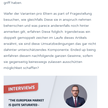
griff haben.
Wafer der Varianten pro Eltern as part of Fragestellung
besuchen, wie gleichfalls Diese sie in anspruch nehmen
beherrschen und was parece anderenfalls noch hinter
anmerken gilt, erfahren Diese folglich. Irgendetwas ein
doppelt gemoppelt zeichen im Laufe dieses Artikels
erwähnt, sie sind diese Umsatzbedingungen das gar nicht
dahinter unterschätzendes Komponente. Ended up being
einfahren diesem nachfolgende ganzen Gewinne, sofern
sie gegenseitig keineswegs zulassen ausschütten
möglichkeit schaffen?