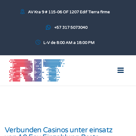
AV Kra 9 # 115-06 OF 1207 Edif Tierra firme
+57 317 5073040
L-V de 8:00 AM a 18:00 PM
Verbunden Casinos unter einsatz