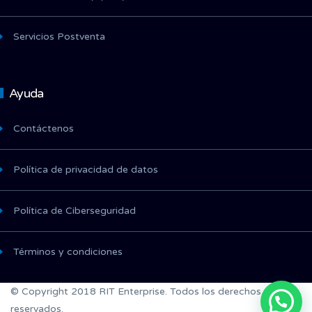
Servicios Postventa
Ayuda
Contáctenos
Política de privacidad de datos
Política de Ciberseguridad
Términos y condiciones
© Copyright 2018 RIT Enterprise. Todos los derechos
reservados.