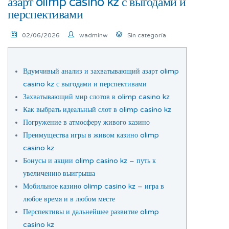
азарт olimp casino kz с выгодами и
перспективами
02/06/2026
wadminw
Sin categoría
Вдумчивый анализ и захватывающий азарт olimp
casino kz с выгодами и перспективами
Захватывающий мир слотов в olimp casino kz
Как выбрать идеальный слот в olimp casino kz
Погружение в атмосферу живого казино
Преимущества игры в живом казино olimp
casino kz
Бонусы и акции olimp casino kz – путь к
увеличению выигрыша
Мобильное казино olimp casino kz – игра в
любое время и в любом месте
Перспективы и дальнейшее развитие olimp
casino kz