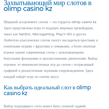
Захватывающий мир слотов в
olimp casino kz
Широкий ассортимент слотов – это гордость olimp casino kz.
Здесь представлены игры от ведущих мировых провайдеров,
таких как NetEnt, Microgaming, Play’n GO и других.
Любители классических слотов смогут насладиться простыми и
понятными играми с фруктами и семерками, а более опытные
игроки оценят современные слоты с захватывающими
бонусными функциями и прогрессивными джекпотами. Выбор
огромен: от минималистичных игр до слотов с потрясающей
графикой и реалистичным звуковым сопровождением. Здесь
каждый найдёт игру по своему вкусу.
Как выбрать идеальный слот в olimp
casino kz
Выбор подходящего слота может быть сложной задачей,