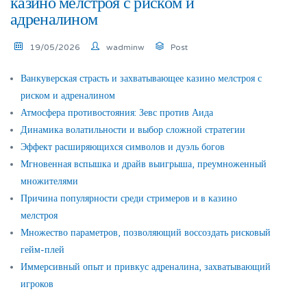
казино мелстроя с риском и
адреналином
19/05/2026
wadminw
Post
Ванкуверская страсть и захватывающее казино мелстроя с
риском и адреналином
Атмосфера противостояния: Зевс против Аида
Динамика волатильности и выбор сложной стратегии
Эффект расширяющихся символов и дуэль богов
Мгновенная вспышка и драйв выигрыша, преумноженный
множителями
Причина популярности среди стримеров и в казино
мелстроя
Множество параметров, позволяющий воссоздать рисковый
гейм-плей
Иммерсивный опыт и привкус адреналина, захватывающий
игроков