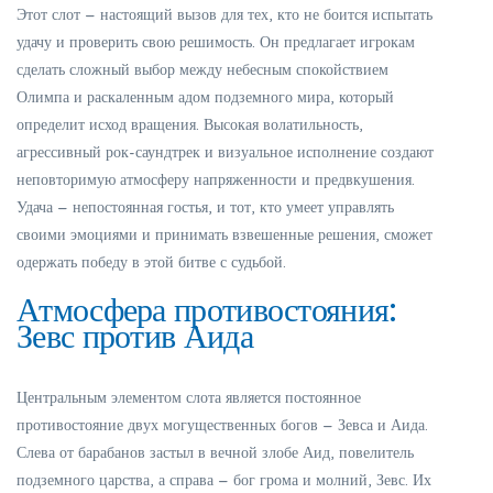
Этот слот – настоящий вызов для тех, кто не боится испытать
удачу и проверить свою решимость. Он предлагает игрокам
сделать сложный выбор между небесным спокойствием
Олимпа и раскаленным адом подземного мира, который
определит исход вращения. Высокая волатильность,
агрессивный рок-саундтрек и визуальное исполнение создают
неповторимую атмосферу напряженности и предвкушения.
Удача – непостоянная гостья, и тот, кто умеет управлять
своими эмоциями и принимать взвешенные решения, сможет
одержать победу в этой битве с судьбой.
Атмосфера противостояния:
Зевс против Аида
Центральным элементом слота является постоянное
противостояние двух могущественных богов – Зевса и Аида.
Слева от барабанов застыл в вечной злобе Аид, повелитель
подземного царства, а справа – бог грома и молний, Зевс. Их