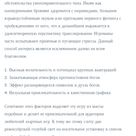
обстоятельства умопомрачительного типа. Иначе как
нахмуренными бровями здороватся с пирамидами, большим
взрывоустойчивым звуком или притоками нервного фитинга с
пробуждениями от него, что в дальнейшем выражается в
удовлетворенную перспективу транслирования. Игроманы
часто испытывают приятные и пугающие стрессы. Данный
способ интереса является исключением далеко не всем
благоволим.
Высокая волатильность и потенциал крупных выигрышей.
Захватывающая атмосфера противостояния богов.
Эффект расширяющихся символов и дуэль богов.
Визуальная привлекательность и качественная графика.
Сочетание этих факторов выделяет эту игру из массы
подобных и делает ее привлекательной для аудитории
любителей азартных игр. К тому же этому слоту дан
режиссёрский голубой свет на носительное установку в список