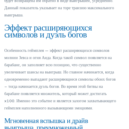
будет возвращена им обратно в виде выигрышей, усредненно.
Данный показатель указывает на торе транзию максимального
выигрыша.
Эффект расширяющихся
символов и дуэль богов
Особенность геймплея — эффект расширяющихся символов
молнии Зевса и огня Аида. Когда такой символ появляется на
барабане, он заполняет всю позицию, что существенно
увеличивает шансы на выигрыш. Но главное начинается, когда
одновременно выпадают расширяющиеся символы обоих богов
– тогда начинается дуэль богов. Во время этой битвы на
барабане появляется множитель, который может достигать
x100. Именно это событие и является залогом захватывающего
геймплея наполненного вызывающими эмоциями.
Мгновенная вспышка и драйв
выигрыша, преумноженный