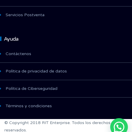
Servicios Postventa
Ayuda
Contáctenos
Política de privacidad de datos
Política de Ciberseguridad
Términos y condiciones
© Copyright 2018 RIT Enterprise. Todos los derechos
reservados.