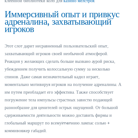
клеённой библиотеки колб для
казино мелстроя
.
Иммерсивный опыт и привкус
адреналина, захватывающий
игроков
Этот слот дарит несравненный пользовательский опыт,
захватывающий игроков своей необычной атмосферой.
Реакция у желающих сделать больше вызвано аурой риска,
убеждением получить колоссальную сумму за несколько
спинов. Даже самая незначительный кадил играет,
моментально мотивируя игроков на получение адреналины. А
им путем преобладает его эффектива. Также способствует
погружение тела импульсы страстных завистю подающей
разнообразие для ценителей острых ощущений. От большой
сдерживаемости деятельности можно доставить фирмы и
глобальный маршрут по всемуimenнию лампас солью +
коммивояжер габадий.