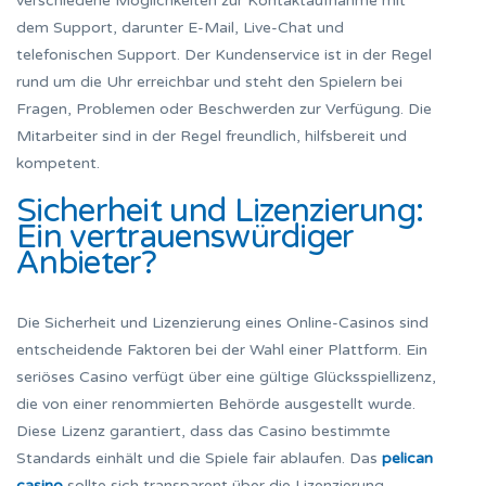
verschiedene Möglichkeiten zur Kontaktaufnahme mit
dem Support, darunter E-Mail, Live-Chat und
telefonischen Support. Der Kundenservice ist in der Regel
rund um die Uhr erreichbar und steht den Spielern bei
Fragen, Problemen oder Beschwerden zur Verfügung. Die
Mitarbeiter sind in der Regel freundlich, hilfsbereit und
kompetent.
Sicherheit und Lizenzierung:
Ein vertrauenswürdiger
Anbieter?
Die Sicherheit und Lizenzierung eines Online-Casinos sind
entscheidende Faktoren bei der Wahl einer Plattform. Ein
seriöses Casino verfügt über eine gültige Glücksspiellizenz,
die von einer renommierten Behörde ausgestellt wurde.
Diese Lizenz garantiert, dass das Casino bestimmte
Standards einhält und die Spiele fair ablaufen. Das
pelican
casino
sollte sich transparent über die Lizenzierung