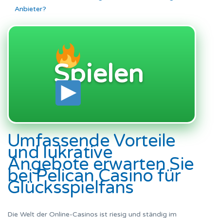
Anbieter?
Spielen
Umfassende Vorteile
und lukrative
Angebote erwarten Sie
bei Pelican Casino für
Glücksspielfans
Die Welt der Online-Casinos ist riesig und ständig im