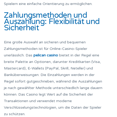
Spielern eine einfache Orientierung zu ermöglichen.
Zahlungsmethoden und
Auszahlung: Flexibilität und
Sicherheit
Eine große Auswahl an sicheren und bequemen
Zahlungsmethoden ist für Online-Casino-Spieler
unerlässlich. Das
pelican casino
bietet in der Regel eine
breite Palette an Optionen, darunter Kreditkarten (Visa,
Mastercard), E-Wallets (PayPal, Skrill, Neteller) und
Banküberweisungen. Die Einzahlungen werden in der
Regel sofort gutgeschrieben, während die Auszahlungen
je nach gewählter Methode unterschiedlich lange dauern
können. Das Casino legt Wert auf die Sicherheit der
Transaktionen und verwendet moderne
Verschlüsselungstechnologien, um die Daten der Spieler
zu schützen.