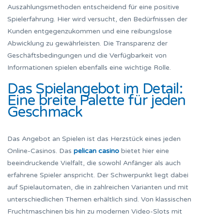
Auszahlungsmethoden entscheidend für eine positive
Spielerfahrung. Hier wird versucht, den Bedürfnissen der
Kunden entgegenzukommen und eine reibungslose
Abwicklung zu gewährleisten. Die Transparenz der
Geschäftsbedingungen und die Verfügbarkeit von
Informationen spielen ebenfalls eine wichtige Rolle.
Das Spielangebot im Detail:
Eine breite Palette für jeden
Geschmack
Das Angebot an Spielen ist das Herzstück eines jeden
Online-Casinos. Das
pelican casino
bietet hier eine
beeindruckende Vielfalt, die sowohl Anfänger als auch
erfahrene Spieler anspricht. Der Schwerpunkt liegt dabei
auf Spielautomaten, die in zahlreichen Varianten und mit
unterschiedlichen Themen erhältlich sind. Von klassischen
Fruchtmaschinen bis hin zu modernen Video-Slots mit