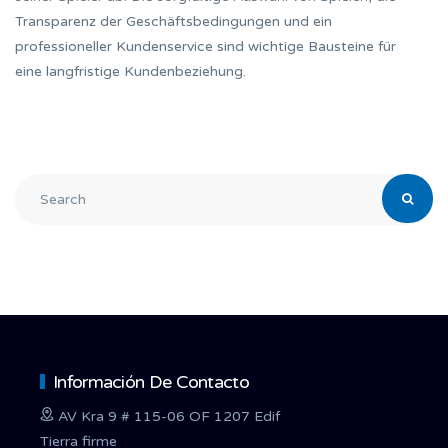
Transparenz der Geschäftsbedingungen und ein
professioneller Kundenservice sind wichtige Bausteine für
eine langfristige Kundenbeziehung.
Información De Contacto
AV Kra 9 # 115-06 OF 1207 Edif
Tierra firme