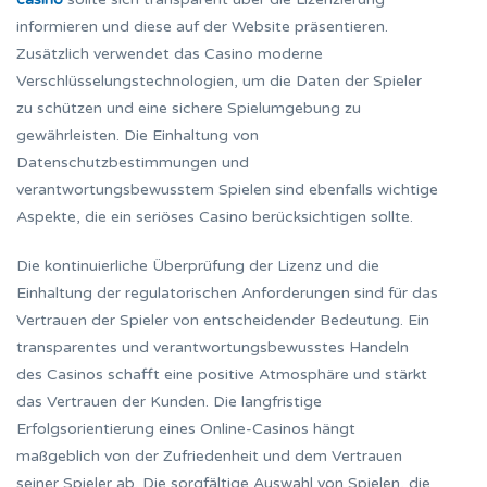
informieren und diese auf der Website präsentieren.
Zusätzlich verwendet das Casino moderne
Verschlüsselungstechnologien, um die Daten der Spieler
zu schützen und eine sichere Spielumgebung zu
gewährleisten. Die Einhaltung von
Datenschutzbestimmungen und
verantwortungsbewusstem Spielen sind ebenfalls wichtige
Aspekte, die ein seriöses Casino berücksichtigen sollte.
Die kontinuierliche Überprüfung der Lizenz und die
Einhaltung der regulatorischen Anforderungen sind für das
Vertrauen der Spieler von entscheidender Bedeutung. Ein
transparentes und verantwortungsbewusstes Handeln
des Casinos schafft eine positive Atmosphäre und stärkt
das Vertrauen der Kunden. Die langfristige
Erfolgsorientierung eines Online-Casinos hängt
maßgeblich von der Zufriedenheit und dem Vertrauen
seiner Spieler ab. Die sorgfältige Auswahl von Spielen, die