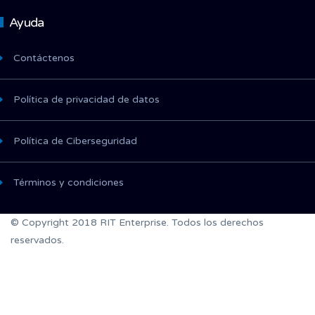
Ayuda
Contáctenos
Política de privacidad de datos
Política de Ciberseguridad
Términos y condiciones
© Copyright 2018 RIT Enterprise. Todos los derechos
reservados.