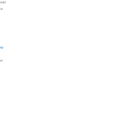
eser
so
no
on