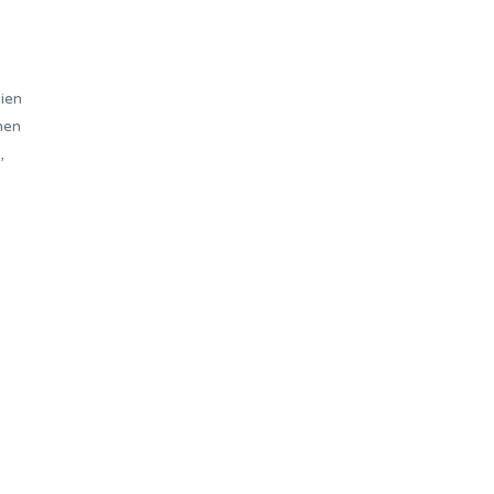
ien
hen
,