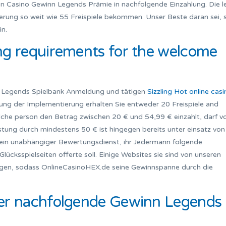
nen Casino Gewinn Legends Prämie in nachfolgende Einzahlung. Die l
erung so weit wie 55 Freispiele bekommen. Unser Beste daran sei, 
in.
ng requirements for the welcome
lg Legends Spielbank Anmeldung und tätigen
Sizzling Hot online casi
tung der Implementierung erhalten Sie entweder 20 Freispiele and
lche person den Betrag zwischen 20 € und 54,99 € einzahlt, darf v
istung durch mindestens 50 € ist hingegen bereits unter einsatz von
ein unabhängiger Bewertungsdienst, ihr Jedermann folgende
ücksspielseiten offerte soll. Einige Websites sie sind von unseren
ragen, sodass OnlineCasinoHEX.de seine Gewinnspanne durch die
ner nachfolgende Gewinn Legends