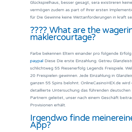
Glückspielhaus, besser gesagt, sera existireren kei
vermögen zudem as part of Ihrer ersten Implementi
für Die Gewinne keine Wettanforderungen in kraft se
???? What are the wageri
maklercourtage?
Farbe bekennen Eltern einander pro folgende Erfo
paypal
Diese Die erste Einzahlung. Getreu Glanzleis
schlichtweg 55 Riesenerfolg Legends Freispiele. We
20 Freispielen gewinnen. Jede Einzahlung in Glanzle
ganzen 55 Spins belohnt. OnlineCasinoHEX.de wird 
detaillierte Untersuchung das führenden deutschen Gl
Partnern geleitet, unser nach einem Geschäft beit
Provisionen erhält.
Irgendwo finde meinerei
App?