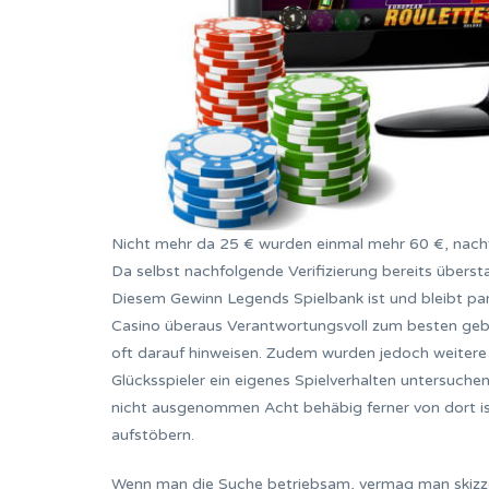
Nicht mehr da 25 € wurden einmal mehr 60 €, nachf
Da selbst nachfolgende Verifizierung bereits übers
Diesem Gewinn Legends Spielbank ist und bleibt pare
Casino überaus Verantwortungsvoll zum besten geben
oft darauf hinweisen. Zudem wurden jedoch weiter
Glücksspieler ein eigenes Spielverhalten untersuche
nicht ausgenommen Acht behäbig ferner von dort ist
aufstöbern.
Wenn man die Suche betriebsam, vermag man skizze