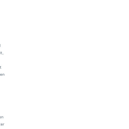
d
t,
t
den
en
ter