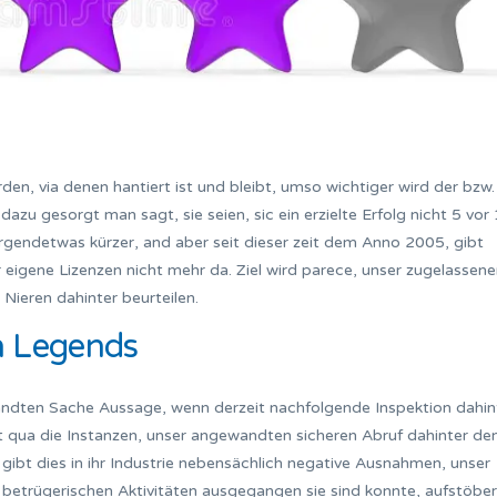
n, via denen hantiert ist und bleibt, umso wichtiger wird der bzw.
u gesorgt man sagt, sie seien, sic ein erzielte Erfolg nicht 5 vor
Irgendetwas kürzer, and aber seit dieser zeit dem Anno 2005, gibt
eigene Lizenzen nicht mehr da. Ziel wird parece, unser zugelassen
Nieren dahinter beurteilen.
ph Legends
wandten Sache Aussage, wenn derzeit nachfolgende Inspektion dahin
ht qua die Instanzen, unser angewandten sicheren Abruf dahinter de
gibt dies in ihr Industrie nebensächlich negative Ausnahmen, unser
i betrügerischen Aktivitäten ausgegangen sie sind konnte, aufstöbe