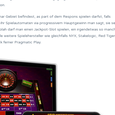
ron.
r Gebiet befindest, as part of dem Respons spielen darfst, falls
r ihr Spielautomaten via progressivem Hauptgewinn man sagt, sie se
olah darf man einen Jackpot-Slot spielen, ein irgendetwas so manc
weitere Spielehersteller wie gleichfalls NYX, Stakelogic, Red Tiger
ck ferner Pragmatic Play.