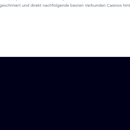
 geschmiert und direkt nachfolgende besten Verbunden Casinos hin