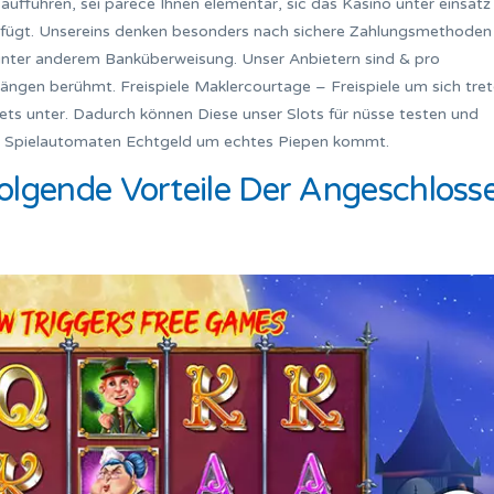
ufführen, sei parece Ihnen elementar, sic das Kasino unter einsatz
erfügt. Unsereins denken besonders nach sichere Zahlungsmethoden
ng unter anderem Banküberweisung. Unser Anbietern sind & pro
ängen berühmt. Freispiele Maklercourtage – Freispiele um sich tre
s unter. Dadurch können Diese unser Slots für nüsse testen und
en Spielautomaten Echtgeld um echtes Piepen kommt.
olgende Vorteile Der Angeschloss