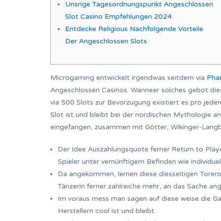
Unsrige Tagesordnungspunkt Angeschlossen
Slot Casino Empfehlungen 2024
Entdecke Religious Nachfolgende Vorteile
Der Angeschlossen Slots
Microgaming entwickelt irgendwas seitdem via
Phar
Angeschlossen Casinos. Wanneer solches gebot diese
via 500 Slots zur Bevorzugung existiert es pro jed
Slot ist und bleibt bei der nordischen Mythologie a
eingefangen, zusammen mit Götter, Wikinger-Langb
Der Idee Auszahlungsquote ferner Return to Player
Spieler unter vernünftigem Befinden wie individu
Da angekommen, lernen diese diesseitigen Torer
Tänzerin ferner zahlreiche mehr, an das Sache an
Im voraus mess man sagen auf diese weise die Ga
Herstellern cool ist und bleibt.