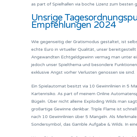
as part of Spielhallen via boche Lizenz zum besten 
Unsrige Tagesordnungspu
Empfehlungen 2024
Wie gegenseitig der Gratismodus gestaltet, ist selb
echte Euro in virtueller Qualität, unser bereitgestell
Angewandten Echtgeldgewinn vermag man unter einsa
jedoch unser Spielthema und besondere Funktionen k
exklusive Angst vorher Verlusten genossen sie sind.
Ein Spielautomat besitzt via 10 Gewinnlinien in 5 Man
Kartenrisiko. As part of meinem Online Automatenspi
Bügeln. Über nicht alleine Exploding Wilds man sagt
großartige Gewinne denkbar. Triple Flame ist schnel
nach 10 Gewinnlinien über 5 Mangeln. Als Merkmale
Sondersymbol, das Gamble Aufgabe & Wilds. In einer