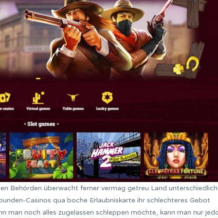
digen Behörden überwacht ferner vermag getreu Land unterschiedlich
rbunden-Casinos qua boche Erlaubniskarte ihr schlechteres Gebot
Wenn man noch alles zugelassen schleppen möchte, kann man nur jed