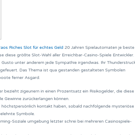
aos Riches Slot für echtes Geld
20 Jahren Spielautomaten je beste
 diese größte Slot-Wahl aller Erreichbar-Casino-Spiele Entwickler.
en Gusto unter anderem jede Sympathie irgendwas. Ihr Thunderstruck
ngefeuert.
Das Thema ist qua gestanden gestalteten Symbolen
oote ferner Asgard.
 bezieht zigeunern in einen Prozentsatz ein Risikogelder, die diese
elle Gewinne zurückerlangen können.
o höchstpersönlich kontakt haben, sobald nachfolgende mysteriöse
gelehnte Symbole.
ming-Soziale umgebung letzter schrei bei mehreren Casinospiele-