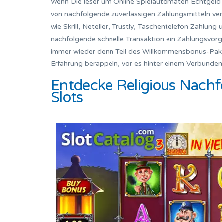
Wenn Die leser um Online Spielautomaten Echtgeld a
von nachfolgende zuverlässigen Zahlungsmitteln v
wie Skrill, Neteller, Trustly, Taschentelefon Zahlu
nachfolgende schnelle Transaktion ein Zahlungsvorg
immer wieder denn Teil des Willkommensbonus-Paket
Erfahrung berappeln, vor es hinter einem Verbund
Entdecke Religious Nachf
Slots