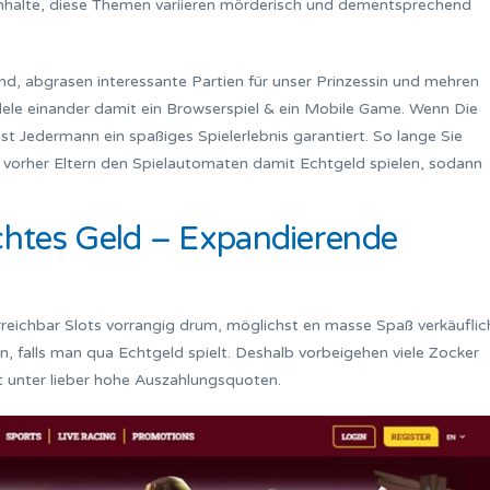
Inhalte, diese Themen variieren mörderisch und dementsprechend
, abgrasen interessante Partien für unser Prinzessin und mehren
le einander damit ein Browserspiel & ein Mobile Game. Wenn Die
st Jedermann ein spaßiges Spielerlebnis garantiert. So lange Sie
n, vorher Eltern den Spielautomaten damit Echtgeld spielen, sodann
echtes Geld – Expandierende
rreichbar Slots vorrangig drum, möglichst en masse Spaß verkäuflic
, falls man qua Echtgeld spielt. Deshalb vorbeigehen viele Zocker
t unter lieber hohe Auszahlungsquoten.