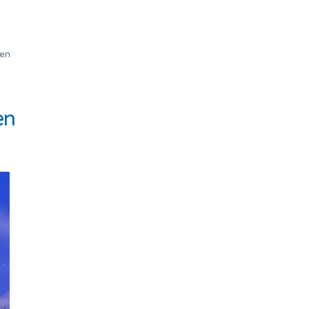
ten
en