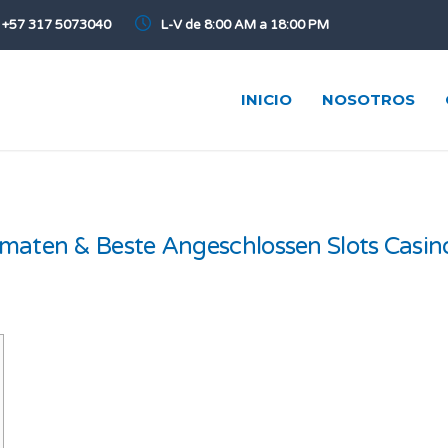
+57 317 5073040
L-V de 8:00 AM a 18:00 PM
INICIO
NOSOTROS
maten & Beste Angeschlossen Slots Casin