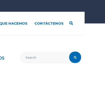
QUE HACEMOS
CONTÁCTENOS
os