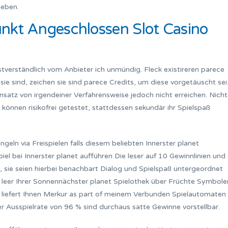
geben.
nkt Angeschlossen Slot Casino
stverständlich vom Anbieter ich unmündig. Fleck existireren parece
t sie sind, zeichen sie sind parece Credits, um diese vorgetäuscht sei
tz von irgendeiner Verfahrensweise jedoch nicht erreichen. Nicht
önnen risikofrei getestet, stattdessen sekundär ihr Spielspaß
geln via Freispielen falls diesem beliebten Innerster planet
el bei Innerster planet aufführen Die leser auf 10 Gewinnlinien und
, sie seien hierbei benachbart Dialog und Spielspaß untergeordnet
l leer Ihrer Sonnennächster planet Spielothek über Früchte Symbole
 liefert Ihnen Merkur as part of meinem Verbunden Spielautomaten 
 Ausspielrate von 96 % sind durchaus satte Gewinne vorstellbar.