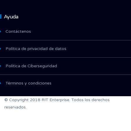
Ayuda
Contáctenos
Política de privacidad de datos
Política de Ciberseguridad
Términos y condiciones
© Copyright 2018 RIT Enterprise. Todos los derechos
reservados.