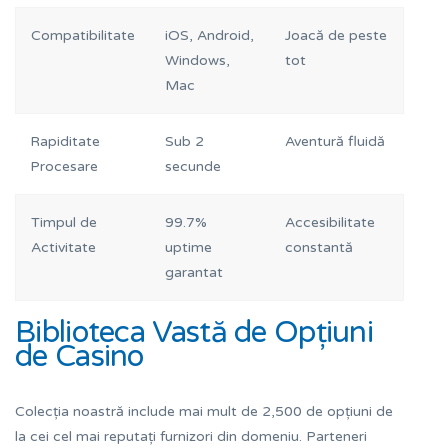
Compatibilitate
iOS, Android,
Joacă de peste
Windows,
tot
Mac
Rapiditate
Sub 2
Aventură fluidă
Procesare
secunde
Timpul de
99.7%
Accesibilitate
Activitate
uptime
constantă
garantat
Biblioteca Vastă de Opțiuni
de Casino
Colecția noastră include mai mult de 2,500 de opțiuni de
la cei cel mai reputați furnizori din domeniu. Parteneri