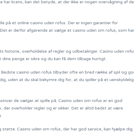
kke har licens, kan det betyde, at der ikke er nogen overvågning af d
lle på et online casino uden rofus. Der er ingen garantier for
. Det er derfor afgørende at vælge et casino uden om rofus, som ha
historie, overholdelse af regler og udbetalinger. Casino uden rofu
 dine penge er sikre og du kan få dem tilbage hurtigt.
l. Bedste casino uden rofus tilbyder ofte en bred række af spil og g
dig, uden at du skal bekymre dig for, at du spiller på et uenskyldelig
sinoer de vælger at spille på. Casino uden om rofus er en god
o, der overholder regler og er sikker. Det er altid bedst at være
.
 støtte. Casino uden om rofus, der har god service, kan hjælpe dig