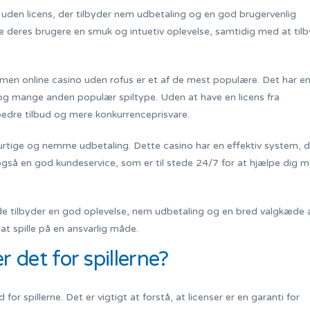
 uden licens, der tilbyder nem udbetaling og en god brugervenlig
ve deres brugere en smuk og intuetiv oplevelse, samtidig med at til
 men online casino uden rofus er et af de mest populære. Det har e
e og mange anden populær spiltype. Uden at have en licens fra
edre tilbud og mere konkurrenceprisvare.
urtige og nemme udbetaling. Dette casino har en effektiv system, d
 også en god kundeservice, som er til stede 24/7 for at hjælpe dig 
a de tilbyder en god oplevelse, nem udbetaling og en bred valgkæde 
at spille på en ansvarlig måde.
 det for spillerne?
or spillerne. Det er vigtigt at forstå, at licenser er en garanti for