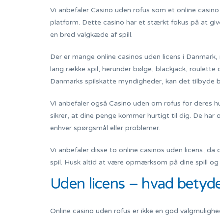
Vi anbefaler Casino uden rofus som et online casino
platform. Dette casino har et stærkt fokus på at gi
en bred valgkæde af spill.
Der er mange online casinos uden licens i Danmark,
lang række spil, herunder bølge, blackjack, roulett
Danmarks spilskatte myndigheder, kan det tilbyde b
Vi anbefaler også Casino uden om rofus for deres h
sikrer, at dine penge kommer hurtigt til dig. De har
enhver spørgsmål eller problemer.
Vi anbefaler disse to online casinos uden licens, d
spil. Husk altid at være opmærksom på dine spill og 
Uden licens – hvad betyder
Online casino uden rofus er ikke en god valgmulighed f