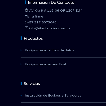
Información De Contacto
AV Kra 9 # 115-06 OF 1207 Edif
Tierra firme
+57 317 5073040
info@ritenterprise.com.co
Productos
Equipos para centros de datos
Equipos para usuario final
Servicios
Instalación de Equipos y Servidores