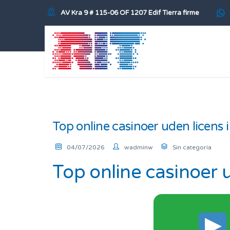
AV Kra 9 # 115-06 OF 1207 Edif Tierra firme
Top online casinoer uden licens
04/07/2026
wadminw
Sin categoría
Top online casinoer 