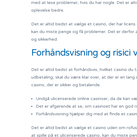
med at løse problemer, hvis du har nogle. Det er alt
oplevelse bedre.
Det er altid bedst at vælge et casino, der har licens
kan du miste penge og få problemer. Det er derfor 
og sikkerhed.
Forhåndsvisning og risici 
Det er altid bedst at forhåndsvis, hvilket casino du 
udbetaling, skal du være klar over, at der er en lang
casino, der er sikker og betalende.
Undgå ulicenserede online casinoer, da de kan vær
Det er afgørende at se, om casinoet har en god re
Forhåndsvisning hjælper dig med at finde et casin
Det er altid bedst at vælge et casino uden om rofus, 
at spille på et ulicenserede casino, kan du miste peng