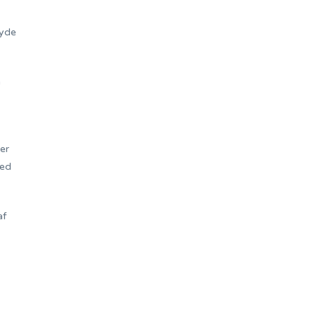
byde
n
er
med
af