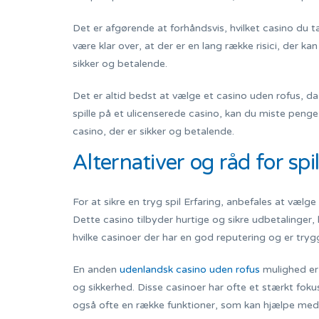
Det er afgørende at forhåndsvis, hvilket casino du tæ
være klar over, at der er en lang række risici, der k
sikker og betalende.
Det er altid bedst at vælge et casino uden rofus, da 
spille på et ulicenserede casino, kan du miste penge,
casino, der er sikker og betalende.
Alternativer og råd for sp
For at sikre en tryg spil Erfaring, anbefales at væl
Dette casino tilbyder hurtige og sikre udbetalinger, h
hvilke casinoer der har en god reputering og er tryg
En anden
udenlandsk casino uden rofus
mulighed er 
og sikkerhed. Disse casinoer har ofte et stærkt foku
også ofte en række funktioner, som kan hjælpe med at